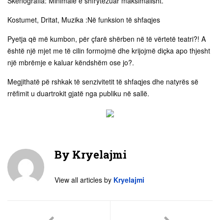
Skenografia: Minimale e shfrytëzuar maksimalisht.
Kostumet, Dritat, Muzika :Në funksion të shfaqjes
Pyetja që më kumbon, për çfarë shërben në të vërtetë teatri?! A
është një mjet me të cilin formojmë dhe krijojmë diçka apo thjesht
një mbrëmje e kaluar këndshëm ose jo?.
Megjithatë pë rshkak të senzivitetit të shfaqjes dhe natyrës së
rrëfimit u duartrokit gjatë nga publiku në sallë.
By
Kryelajmi
View all articles by
Kryelajmi