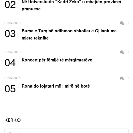
02
Në Universitetin “Kadri Zeka” u mbajtën provimet
pranuese
21/07/2016
0
03
Bursa e Turqisë ndihmon shkollat e Gjilanit me
mjete teknike
21/07/2016
0
04
Koncert për fëmijë të mërgimtarëve
21/07/2016
0
05
Ronaldo lojatari më i mirë në botë
KËRKO