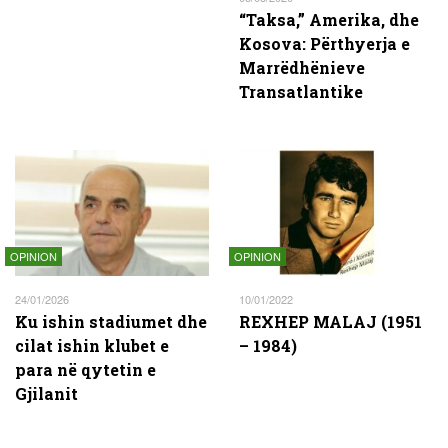
“Taksa,” Amerika, dhe
Kosova: Përthyerja e
Marrëdhënieve
Transatlantike
OPINION
OPINION
24/01/2026
10/01/2022
Ku ishin stadiumet dhe
REXHEP MALAJ (1951
cilat ishin klubet e
– 1984)
para në qytetin e
Gjilanit