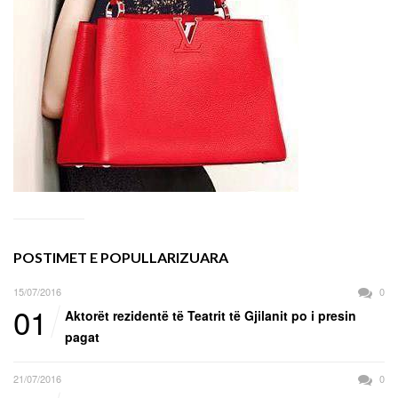
POSTIMET E POPULLARIZUARA
15/07/2016
0
01
Aktorët rezidentë të Teatrit të Gjilanit po i presin
pagat
21/07/2016
0