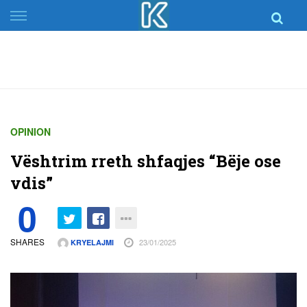
Skip
to
content
OPINION
Vështrim rreth shfaqjes “Bëje ose
vdis”
0
SHARES
23/01/2025
KRYELAJMI