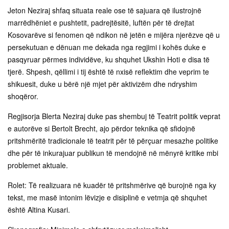
Jeton Neziraj shfaq situata reale ose të sajuara që ilustrojnë
marrëdhëniet e pushtetit, padrejtësitë, luftën për të drejtat
Kosovarëve si fenomen që ndikon në jetën e mijëra njerëzve që u
persekutuan e dënuan me dekada nga regjimi i kohës duke e
pasqyruar përmes individëve, ku shquhet Ukshin Hoti e disa të
tjerë. Shpesh, qëllimi i tij është të nxisë reflektim dhe veprim te
shikuesit, duke u bërë një mjet për aktivizëm dhe ndryshim
shoqëror.
Regjisorja Blerta Neziraj duke pas shembuj të Teatrit politik veprat
e autorëve si Bertolt Brecht, ajo përdor teknika që sfidojnë
pritshmëritë tradicionale të teatrit për të përçuar mesazhe politike
dhe për të inkurajuar publikun të mendojnë në mënyrë kritike mbi
problemet aktuale.
Rolet: Të realizuara në kuadër të pritshmërive që burojnë nga ky
tekst, me masë intonim lëvizje e disiplinë e vetmja që shquhet
është Altina Kusari.