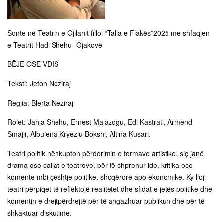
Sonte në Teatrin e Gjilanit filloi “Talia e Flakës”2025 me shfaqjen
e Teatrit Hadi Shehu -Gjakovë
BËJE OSE VDIS
Teksti: Jeton Neziraj
Regjia: Blerta Neziraj
Rolet: Jahja Shehu, Ernest Malazogu, Edi Kastrati, Armend
Smajli, Albulena Kryeziu Bokshi, Altina Kusari.
Teatri politik nënkupton përdorimin e formave artistike, siç janë
drama ose sallat e teatrove, për të shprehur ide, kritika ose
komente mbi çështje politike, shoqërore apo ekonomike. Ky lloj
teatri përpiqet të reflektojë realitetet dhe sfidat e jetës politike dhe
komentin e drejtpërdrejtë për të angazhuar publikun dhe për të
shkaktuar diskutime.