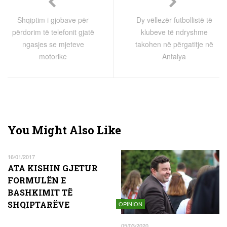
Shqiptim i gjobave për
Dy vëllezër futbollistë të
përdorim të telefonit gjatë
klubeve të ndryshme
ngasjes se mjeteve
takohen në përgatitje në
motorike
Antalya
You Might Also Like
16/01/2017
ATA KISHIN GJETUR
FORMULËN E
BASHKIMIT TË
SHQIPTARËVE
OPINION
05/03/2020