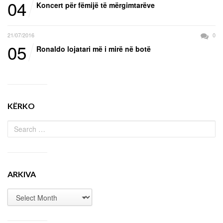
04
Koncert për fëmijë të mërgimtarëve
21/07/2016
0
05
Ronaldo lojatari më i mirë në botë
KËRKO
ARKIVA