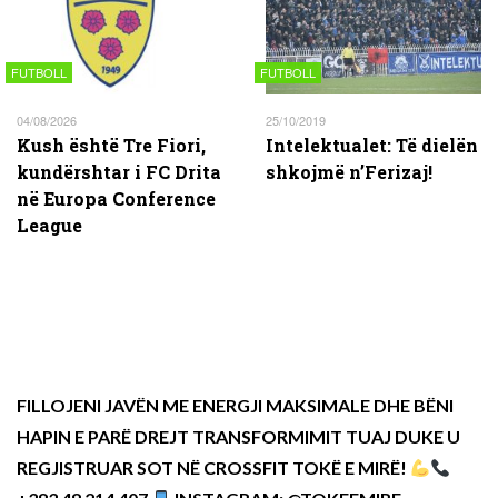
FUTBOLL
FUTBOLL
04/08/2026
25/10/2019
Kush është Tre Fiori,
Intelektualet: Të dielën
kundërshtar i FC Drita
shkojmë n’Ferizaj!
në Europa Conference
League
FILLOJENI JAVËN ME ENERGJI MAKSIMALE DHE BËNI
HAPIN E PARË DREJT TRANSFORMIMIT TUAJ DUKE U
REGJISTRUAR SOT NË CROSSFIT TOKË E MIRË!