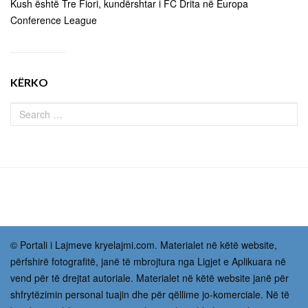
Kush është Tre Fiori, kundërshtar i FC Drita në Europa
Conference League
KËRKO
© Portali i Lajmeve kryelajmi.com. Materialet në këtë website,
përfshirë fotografitë, janë të mbrojtura nga Ligjet e Aplikuara në
vend për të drejtat autoriale. Materialet në këtë website janë për
shfrytëzimin personal tuajin dhe për qëllime jo-komerciale. Në të