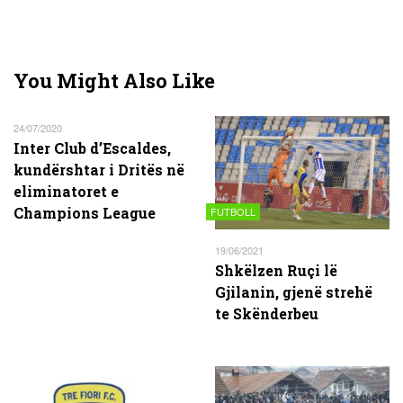
You Might Also Like
24/07/2020
Inter Club d’Escaldes,
kundërshtar i Dritës në
eliminatoret e
Champions League
FUTBOLL
19/06/2021
Shkëlzen Ruçi lë
Gjilanin, gjenë strehë
te Skënderbeu