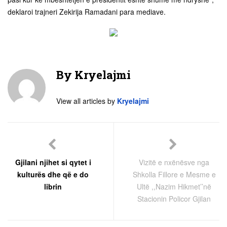
deklaroi trajneri Zekirija Ramadani para mediave.
By
Kryelajmi
View all articles by
Kryelajmi
Gjilani njihet si qytet i
Vizitë e nxënësve nga
kulturës dhe që e do
Shkolla Fillore e Mesme e
librin
Ultë ,,Nazim Hikmet’’në
Stacionin Policor Gjilan