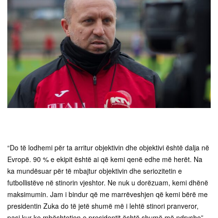
“Do të lodhemi për ta arritur objektivin dhe objektivi është dalja në
Evropë. 90 % e ekipit është ai që kemi qenë edhe më herët. Na
ka mundësuar për të mbajtur objektivin dhe seriozitetin e
futbollistëve në stinorin vjeshtor. Ne nuk u dorëzuam, kemi dhënë
maksimumin. Jam i bindur që me marrëveshjen që kemi bërë me
presidentin Zuka do të jetë shumë më i lehtë stinori pranveror,
pasi kur ke mbështetjen e presidentit është shumë më ndryshe”,