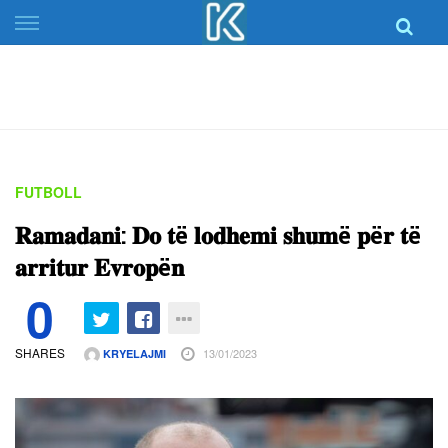
Skip
to
content
FUTBOLL
𝐑𝐚𝐦𝐚𝐝𝐚𝐧𝐢: 𝐃𝐨 𝐭ë 𝐥𝐨𝐝𝐡𝐞𝐦𝐢 𝐬𝐡𝐮𝐦ë 𝐩ë𝐫 𝐭ë
𝐚𝐫𝐫𝐢𝐭𝐮𝐫 𝐄𝐯𝐫𝐨𝐩ë𝐧
0
SHARES
13/01/2023
KRYELAJMI