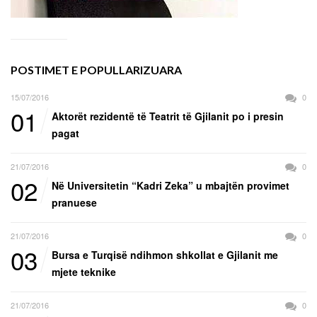
POSTIMET E POPULLARIZUARA
15/07/2016
0
01
Aktorët rezidentë të Teatrit të Gjilanit po i presin
pagat
21/07/2016
0
02
Në Universitetin “Kadri Zeka” u mbajtën provimet
pranuese
21/07/2016
0
03
Bursa e Turqisë ndihmon shkollat e Gjilanit me
mjete teknike
21/07/2016
0