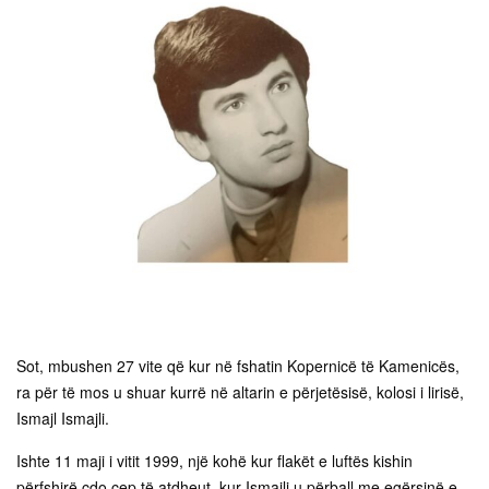
Sot, mbushen 27 vite që kur në fshatin Kopernicë të Kamenicës,
ra për të mos u shuar kurrë në altarin e përjetësisë, kolosi i lirisë,
Ismajl Ismajli.
Ishte 11 maji i vitit 1999, një kohë kur flakët e luftës kishin
përfshirë çdo cep të atdheut, kur Ismajli u përball me egërsinë e