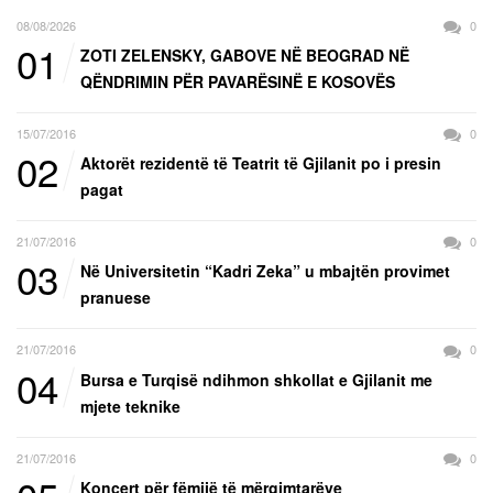
08/08/2026
0
01
ZOTI ZELENSKY, GABOVE NË BEOGRAD NË
QËNDRIMIN PËR PAVARËSINË E KOSOVËS
15/07/2016
0
02
Aktorët rezidentë të Teatrit të Gjilanit po i presin
pagat
21/07/2016
0
03
Në Universitetin “Kadri Zeka” u mbajtën provimet
pranuese
21/07/2016
0
04
Bursa e Turqisë ndihmon shkollat e Gjilanit me
mjete teknike
21/07/2016
0
Koncert për fëmijë të mërgimtarëve