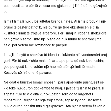
pushtuesit serb për të vulosur me gjakun e tij lirinë që ne gëzojmë
sot.
Ismajl Ismajli nuk u bë luftëtar brenda natës. Ai ishte produkt i një
brumi të pastër patriotik, një burrë që tërë ekzistencën e tij ia
kushtoi çlirimit të trojeve arbërore. Për Ismajlin, robëria shekullore
nën çizmen serbe ishte një plagë që nuk mund të shërohej me
fjalë, por vetëm me rezistencë të paepur.
Ismajli në sytë e shokëve të idealit reflektonte një vendosmëri prej
guri. Për të nuk kishte male të larta apo prita që nuk kaloheshin;
çdo pengesë ishte vetëm një hap më afër qëllimit të madh:
Kosovës së lirë dhe të pavarur.
Në odat e burrave Ismajli shpesh i paralajmëronte pushtuesit se
kjo tokë nuk duron dot këmbë të huaj. Fjalët e tij ishin të prera si
shpata: “Do të vijë dita kur okupatori serb do të largohet i
mposhtur e i turpëruar nga trojet tona, sepse ky dhe i Kosovës
nuk e duron nënshtrimin e gjakpirësve. Ata njohin vetëm flakën e