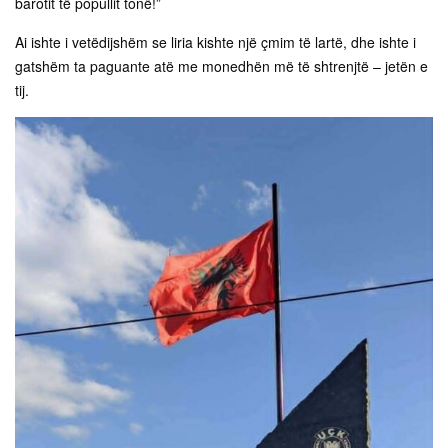
barotit të popullit tonë!”
Ai ishte i vetëdijshëm se liria kishte një çmim të lartë, dhe ishte i
gatshëm ta paguante atë me monedhën më të shtrenjtë – jetën e
tij.