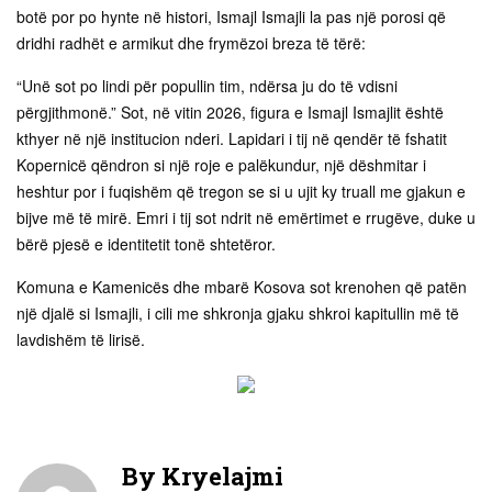
botë por po hynte në histori, Ismajl Ismajli la pas një porosi që
dridhi radhët e armikut dhe frymëzoi breza të tërë:
“Unë sot po lindi për popullin tim, ndërsa ju do të vdisni
përgjithmonë.” Sot, në vitin 2026, figura e Ismajl Ismajlit është
kthyer në një institucion nderi. Lapidari i tij në qendër të fshatit
Kopernicë qëndron si një roje e palëkundur, një dëshmitar i
heshtur por i fuqishëm që tregon se si u ujit ky truall me gjakun e
bijve më të mirë. Emri i tij sot ndrit në emërtimet e rrugëve, duke u
bërë pjesë e identitetit tonë shtetëror.
Komuna e Kamenicës dhe mbarë Kosova sot krenohen që patën
një djalë si Ismajli, i cili me shkronja gjaku shkroi kapitullin më të
lavdishëm të lirisë.
By
Kryelajmi