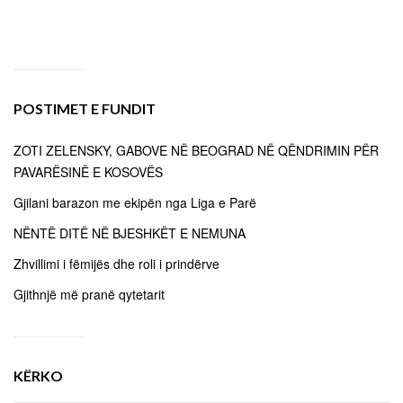
POSTIMET E FUNDIT
ZOTI ZELENSKY, GABOVE NË BEOGRAD NË QËNDRIMIN PËR
PAVARËSINË E KOSOVËS
Gjilani barazon me ekipën nga Liga e Parë
NËNTË DITË NË BJESHKËT E NEMUNA
Zhvillimi i fëmijës dhe roli i prindërve
Gjithnjë më pranë qytetarit
KËRKO