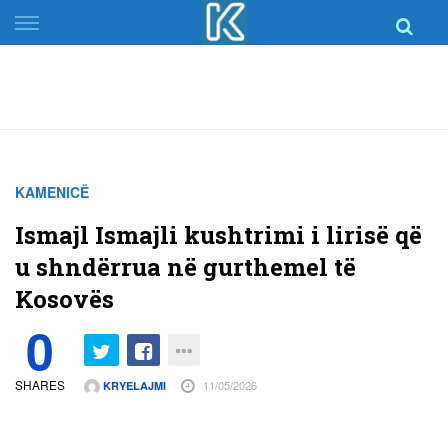
Skip
to
content
KAMENICË
Ismajl Ismajli kushtrimi i lirisë që
u shndërrua në gurthemel të
Kosovës
0
SHARES
11/05/2026
KRYELAJMI