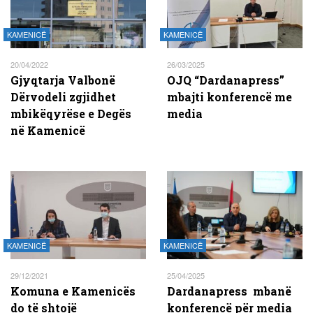
KAMENICË
KAMENICË
20/04/2022
26/03/2025
Gjyqtarja Valbonë
OJQ “Dardanapress”
Dërvodeli zgjidhet
mbajti konferencë me
mbikëqyrëse e Degës
media
në Kamenicë
KAMENICË
KAMENICË
29/12/2021
25/04/2025
Komuna e Kamenicës
Dardanapress mbanë
do të shtojë
konferencë për media