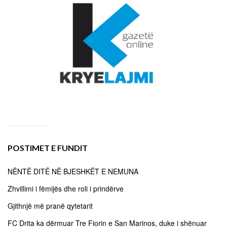
POSTIMET E FUNDIT
NËNTË DITË NË BJESHKËT E NEMUNA
Zhvillimi i fëmijës dhe roli i prindërve
Gjithnjë më pranë qytetarit
FC Drita ka dërmuar Tre Fiorin e San Marinos, duke i shënuar