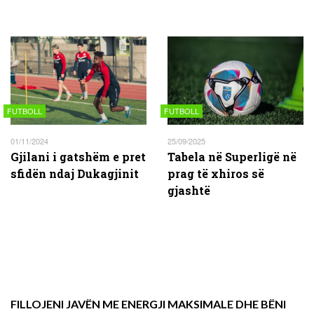
FUTBOLL
FUTBOLL
01/11/2024
25/09/2025
Gjilani i gatshëm e pret
Tabela në Superligë në
sfidën ndaj Dukagjinit
prag të xhiros së
gjashtë
FILLOJENI JAVËN ME ENERGJI MAKSIMALE DHE BËNI