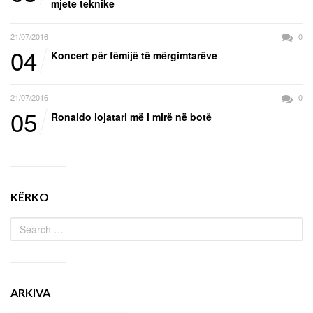
mjete teknike
21/07/2016
0
04
Koncert për fëmijë të mërgimtarëve
21/07/2016
0
05
Ronaldo lojatari më i mirë në botë
KËRKO
ARKIVA