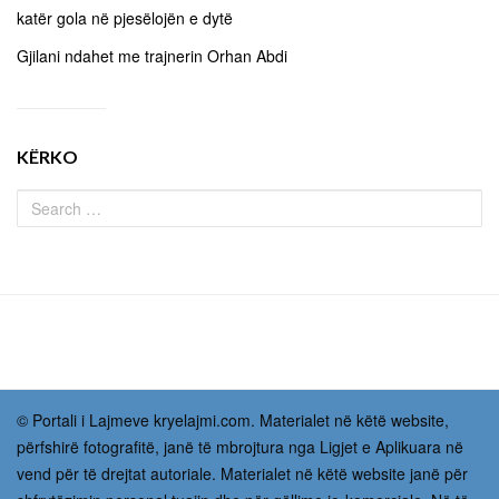
katër gola në pjesëlojën e dytë
Gjilani ndahet me trajnerin Orhan Abdi
KËRKO
© Portali i Lajmeve kryelajmi.com. Materialet në këtë website,
përfshirë fotografitë, janë të mbrojtura nga Ligjet e Aplikuara në
vend për të drejtat autoriale. Materialet në këtë website janë për