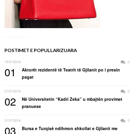
POSTIMET E POPULLARIZUARA
15/07/2016
0
01
Aktorët rezidentë të Teatrit të Gjilanit po i presin
pagat
21/07/2016
0
02
Në Universitetin “Kadri Zeka” u mbajtën provimet
pranuese
21/07/2016
0
03
Bursa e Turqisë ndihmon shkollat e Gjilanit me