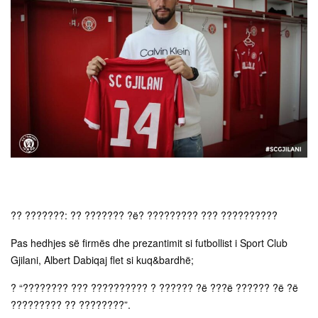
?? ???????: ?? ??????? ?ë? ????????? ??? ??????????
Pas hedhjes së firmës dhe prezantimit si futbollist i Sport Club
Gjilani, Albert Dabiqaj flet si kuq&bardhë;
? “???????? ??? ?????????? ? ?????? ?ë ???ë ?????? ?ë ?ë
????????? ?? ????????”.