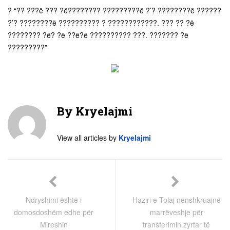
? “?? ???ë ??? ?ë???????? ?????????ë ?’? ????????ë ??????
?’? ????????ë ?????????? ? ????????????. ??? ?? ?ë
???????? ?ë? ?ë ??ë?ë ?????????? ???. ??????? ?ë
?????????”
By
Kryelajmi
View all articles by
Kryelajmi
Ndryshimi është i
Haziri e Tolaj nënshkruajnë
domosdoshëm edhe për
marrëveshje për
Mireshin
transferimin zyrtar të