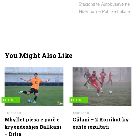
Stacionit të Autobusëve në
Ndërmarrje Publike Lokale
You Might Also Like
FUTBOLL
FUTBOLL
01/11/2023
15/01/2020
Mbyllet pjesa e parë e
Gjilani – 2 Korrikut ky
kryendeshjes Ballkani
është rezultati
– Drita