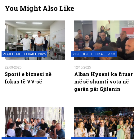
You Might Also Like
ZGJEDHJET LOKALE 2025
ZGJEDHJET LOKALE 2025
22/09/2025
12/10/2025
Sporti e biznesi në
Alban Hyseni ka fituar
fokus të VV-së
më së shumti vota në
garën për Gjilanin