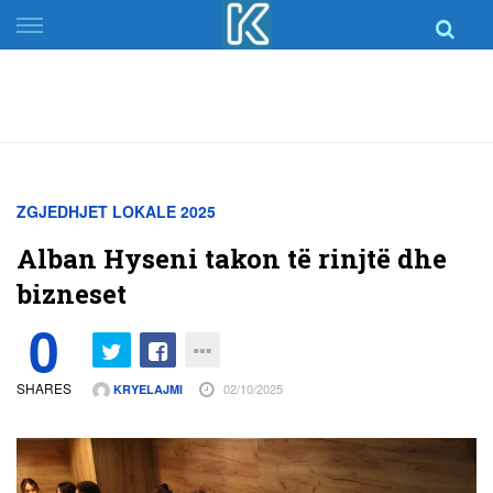
Skip
to
content
ZGJEDHJET LOKALE 2025
Alban Hyseni takon të rinjtë dhe
bizneset
0
SHARES
02/10/2025
KRYELAJMI