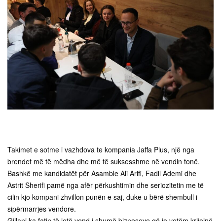
Takimet e sotme i vazhdova te kompania Jaffa Plus, një nga
brendet më të mëdha dhe më të suksesshme në vendin tonë.
Bashkë me kandidatët për Asamble Ali Arifi, Fadil Ademi dhe
Astrit Sherifi pamë nga afër përkushtimin dhe seriozitetin me të
cilin kjo kompani zhvillon punën e saj, duke u bërë shembull i
sipërmarrjes vendore.
Gjilani ka fatin të jetë vend i shumë bizneseve që jo vetëm krijojnë