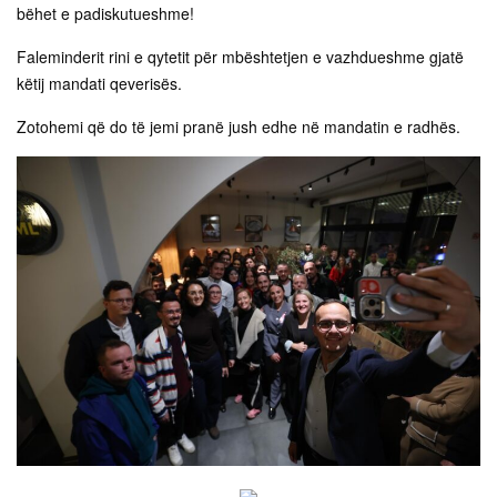
bëhet e padiskutueshme!
Faleminderit rini e qytetit për mbështetjen e vazhdueshme gjatë
këtij mandati qeverisës.
Zotohemi që do të jemi pranë jush edhe në mandatin e radhës.