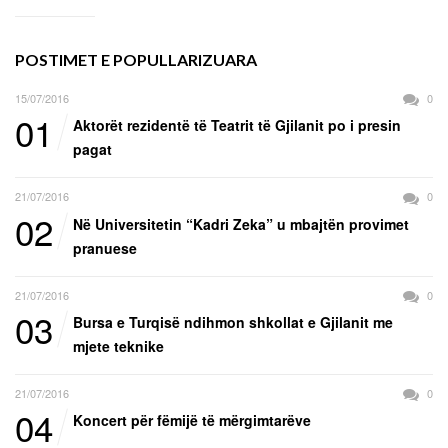
POSTIMET E POPULLARIZUARA
15/07/2016
0
01
Aktorët rezidentë të Teatrit të Gjilanit po i presin
pagat
21/07/2016
0
02
Në Universitetin “Kadri Zeka” u mbajtën provimet
pranuese
21/07/2016
0
03
Bursa e Turqisë ndihmon shkollat e Gjilanit me
mjete teknike
21/07/2016
0
04
Koncert për fëmijë të mërgimtarëve