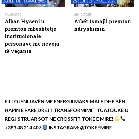
ZGJEDHJET LOKALE 2025
ZGJEDHJET LOKALE 2025
24/09/2025
29/10/2025
Alban Hyseni u
Arbër Ismajli premton
premton mbështetje
ndryshimin
institucionale
personave me nevoja
të veçanta
FILLOJENI JAVËN ME ENERGJI MAKSIMALE DHE BËNI
HAPIN E PARË DREJT TRANSFORMIMIT TUAJ DUKE U
REGJISTRUAR SOT NË CROSSFIT TOKË E MIRË!
+383 48 214 407
INSTAGRAM: @TOKEEMIRE