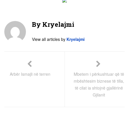
By
Kryelajmi
View all articles by
Kryelajmi
Arbër Ismajli në terren
Mbetem i përkushtuar që të
mbështesim biznese të tilla,
të cilat ia shtojnë gjallërinë
Gjilanit