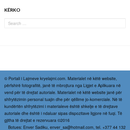
KËRKO
© Portali i Lajmeve kryelajmi.com. Materialet në këtë website,
përfshirë fotografitë, janë të mbrojtura nga Ligjet e Aplikuara në
vend për të drejtat autoriale. Materialet në këtë website janë për
shfrytëzimin personal tuajin dhe për qëllime jo-komerciale. Në të
kundërtën shfrytëzimi i materialeve është shkelje e të drejtave
autoriale dhe është i ndaluar sipas dispozitave ligjore në fuqi. Të
gjitha të drejtat e rezervuara ©2016
Botues: Enver Sadiku,
enver_sa@hotmail.com
, tel. +377 44 132