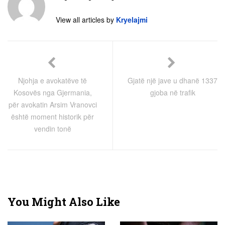
View all articles by
Kryelajmi
Njohja e avokatëve të
Gjatë një jave u dhanë 1337
Kosovës nga Gjermania,
gjoba në trafik
për avokatin Arsim Vranovci
është moment historik për
vendin tonë
You Might Also Like