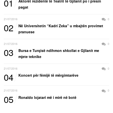
01
Aktorët rezidentë të Teatrit të Gjilanit po i presin
pagat
21/07/2016
0
02
Në Universitetin “Kadri Zeka” u mbajtën provimet
pranuese
21/07/2016
0
03
Bursa e Turqisë ndihmon shkollat e Gjilanit me
mjete teknike
21/07/2016
0
04
Koncert për fëmijë të mërgimtarëve
21/07/2016
0
05
Ronaldo lojatari më i mirë në botë