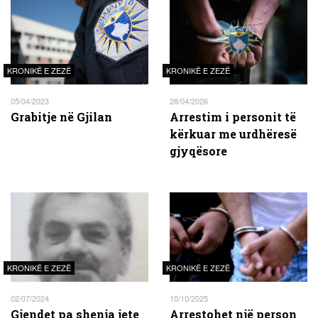
KRONIKË E ZEZË
KRONIKË E ZEZË
05/04/2023
28/04/2026
Grabitje në Gjilan
Arrestim i personit të
kërkuar me urdhëresë
gjyqësore
KRONIKË E ZEZË
KRONIKË E ZEZË
02/07/2024
10/10/2025
Gjendet pa shenja jete
Arrestohet një person