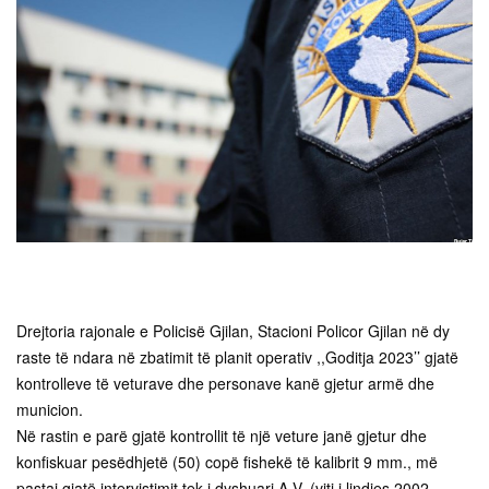
Drejtoria rajonale e Policisë Gjilan, Stacioni Policor Gjilan në dy
raste të ndara në zbatimit të planit operativ ,,Goditja 2023’’ gjatë
kontrolleve të veturave dhe personave kanë gjetur armë dhe
municion.
Në rastin e parë gjatë kontrollit të një veture janë gjetur dhe
konfiskuar pesëdhjetë (50) copë fishekë të kalibrit 9 mm., më
pastaj gjatë intervistimit tek i dyshuari A.V. (viti i lindjes 2002,