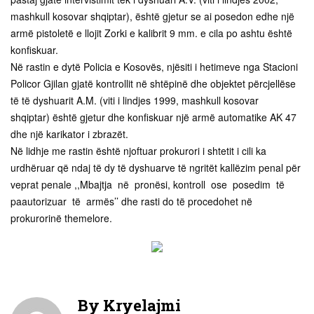
mashkull kosovar shqiptar), është gjetur se ai posedon edhe një
armë pistoletë e llojit Zorki e kalibrit 9 mm. e cila po ashtu është
konfiskuar.
Në rastin e dytë Policia e Kosovës, njësiti i hetimeve nga Stacioni
Policor Gjilan gjatë kontrollit në shtëpinë dhe objektet përcjellëse
të të dyshuarit A.M. (viti i lindjes 1999, mashkull kosovar
shqiptar) është gjetur dhe konfiskuar një armë automatike AK 47
dhe një karikator i zbrazët.
Në lidhje me rastin është njoftuar prokurori i shtetit i cili ka
urdhëruar që ndaj të dy të dyshuarve të ngritët kallëzim penal për
veprat penale ,,Mbajtja në pronësi, kontroll ose posedim të
paautorizuar të armës’’ dhe rasti do të procedohet në
prokurorinë themelore.
By
Kryelajmi