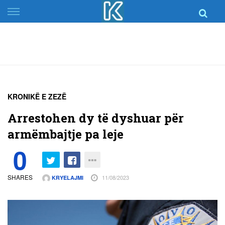
Skip
to
content
KRONIKË E ZEZË
Arrestohen dy të dyshuar për
armëmbajtje pa leje
0
SHARES
11/08/2023
KRYELAJMI