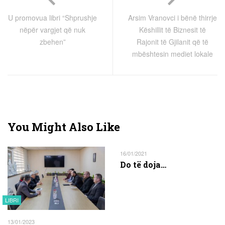
U promovua libri “Shprushje
Arsim Vranovci i bënë thirrje
nëpër vargjet që nuk
Këshillit të Biznesit të
zbehen”
Rajonit të Gjilanit që të
mbështesin mediet lokale
You Might Also Like
16/01/2021
Do të doja…
LIBRI
13/01/2023