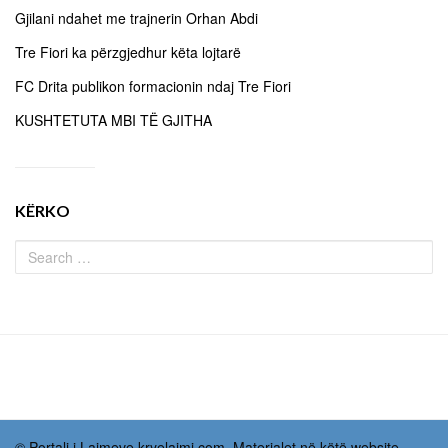
Gjilani ndahet me trajnerin Orhan Abdi
Tre Fiori ka përzgjedhur këta lojtarë
FC Drita publikon formacionin ndaj Tre Fiori
KUSHTETUTA MBI TË GJITHA
KËRKO
© Portali i Lajmeve kryelajmi.com. Materialet në këtë website,