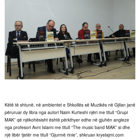
Këtë të shtunë, në ambientet e Shkollës së Muzikës në Gjilan janë
përuruar dy libra nga autori Naim Kurteshi njëri me titull “Grupi
MAK” që njëkohësisht është përkthyer edhe në gjuhën angleze
nga profesori Avni Islami me titull “The music band MAK” si dhe
një libër tjetër me titull “Gjurmë rinie”, shkruan kryelajmi.com