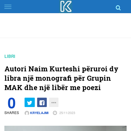
Skip
to
content
LIBRI
Autori Naim Kurteshi përuroi dy
libra një monografi për Grupin
MAK dhe një libër me poezi
0
SHARES
25/11/2023
KRYELAJMI