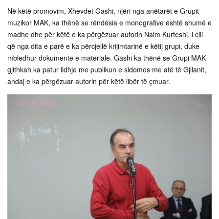
Në këtë promovim, Xhevdet Gashi, njëri nga anëtarët e Grupit
muzikor MAK, ka thënë se rëndësia e monografive është shumë e
madhe dhe për këtë e ka përgëzuar autorin Naim Kurteshi, i cili
që nga dita e parë e ka përcjellë krijimtarinë e këtij grupi, duke
mbledhur dokumente e materiale. Gashi ka thënë se Grupi MAK
gjithkah ka patur lidhje me publikun e sidomos me atë të Gjilanit,
andaj e ka përgëzuar autorin për këtë libër të çmuar.