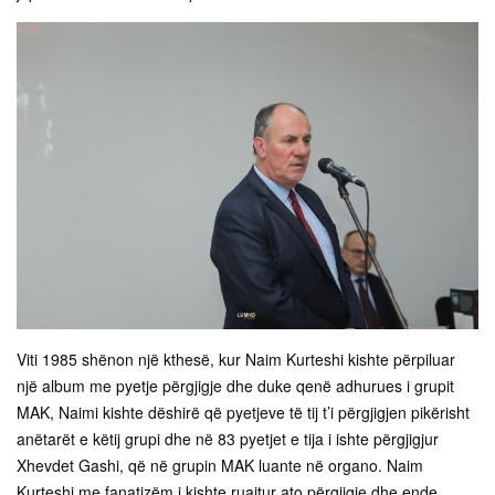
Viti 1985 shënon një kthesë, kur Naim Kurteshi kishte përpiluar
një album me pyetje përgjigje dhe duke qenë adhurues i grupit
MAK, Naimi kishte dëshirë që pyetjeve të tij t’i përgjigjen pikërisht
anëtarët e këtij grupi dhe në 83 pyetjet e tija i ishte përgjigjur
Xhevdet Gashi, që në grupin MAK luante në organo. Naim
Kurteshi me fanatizëm i kishte ruajtur ato përgjigje dhe ende