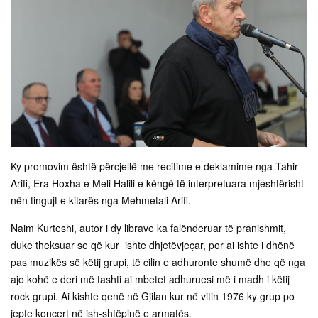
Ky promovim është përcjellë me recitime e deklamime nga Tahir
Arifi, Era Hoxha e Meli Halili e këngë të interpretuara mjeshtërisht
nën tingujt e kitarës nga Mehmetali Arifi.
Naim Kurteshi, autor i dy librave ka falënderuar të pranishmit,
duke theksuar se që kur ishte dhjetëvjeçar, por ai ishte i dhënë
pas muzikës së këtij grupi, të cilin e adhuronte shumë dhe që nga
ajo kohë e deri më tashti ai mbetet adhuruesi më i madh i këtij
rock grupi. Ai kishte qenë në Gjilan kur në vitin 1976 ky grup po
jepte koncert në ish-shtëpinë e armatës.