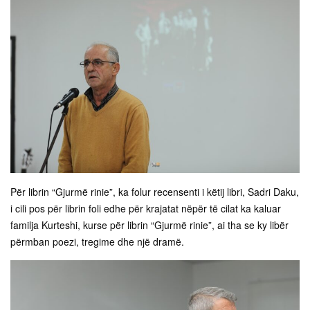
Për librin “Gjurmë rinie”, ka folur recensenti i këtij libri, Sadri Daku,
i cili pos për librin foli edhe për krajatat nëpër të cilat ka kaluar
familja Kurteshi, kurse për librin “Gjurmë rinie”, ai tha se ky libër
përmban poezi, tregime dhe një dramë.