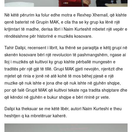
Në këtë përurim ka folur edhe motra e Rexhep Xhemail, që kishte
qenë baterist në Grupin MAK, e cila tha se ky grup ka lënë një
krijimtari të madhe, derisa libri i Naim Kurteshit mbetet një vepër e
rëndësishme për historinë e muzikës kosovare.
Tahir Dalipi, recensent i librit, ka thënë se paraqitja e këtij grupi në
skenën kosovare bëri një revolucion të pashmangshëm, ngase ai
lloj i muzikës që kultivoi ky grup kishte përballë mungesën e
traditës për një gjë të tillë. Grupi MAK gjeti nevojën, njerëzit dhe
mjetet që rinia e jonë në atë kohë të mos bëhej pjesë e një
muzike që nuk ishte e jona dhe që nuk ishte në gjuhën shqipe,
por që falë Grupit MAK që kultivoi tekste nga tradita shqiptare dhe
që këndoi në gjuhën e bukur shqipe e bëri rininë pr vete.
Dalipi ka theksuar se me këtë libër, autori Naim Kurteshi e theu
heshtjen q ka mbretëruar kaherë.