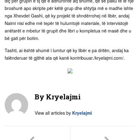
diç për grupin e tij që e adhuronte aq shumë, që së paku të lë një
broshurë apo skripte për këtë grup dhe shtytja më e madhe ishte
nga Xhevdet Gashi, që ky projekt të shndërrohej në libër, andaj
Naimi nisi edhe më tepër të hulumtojë materiale, të intervistojë
anëtarët e mbetur të grupit dhe libri u kompletua në masë dhe u
bë gati për botim.
Tashti, ai është shumë i lumtur që ky libër e pa dritën, andaj ka
falënderuar të gjithë ata që kanë kontribuuar./kryelajmi.com/.
By
Kryelajmi
View all articles by
Kryelajmi