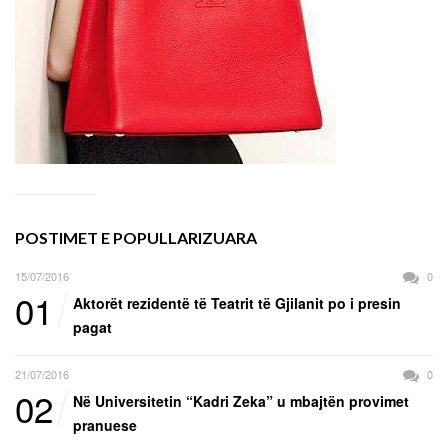
POSTIMET E POPULLARIZUARA
15/07/2016
0
01
Aktorët rezidentë të Teatrit të Gjilanit po i presin
pagat
21/07/2016
0
02
Në Universitetin “Kadri Zeka” u mbajtën provimet
pranuese