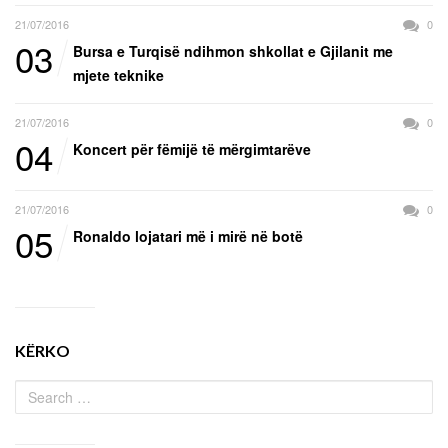
21/07/2016
0
03
Bursa e Turqisë ndihmon shkollat e Gjilanit me
mjete teknike
21/07/2016
0
04
Koncert për fëmijë të mërgimtarëve
21/07/2016
0
05
Ronaldo lojatari më i mirë në botë
KËRKO