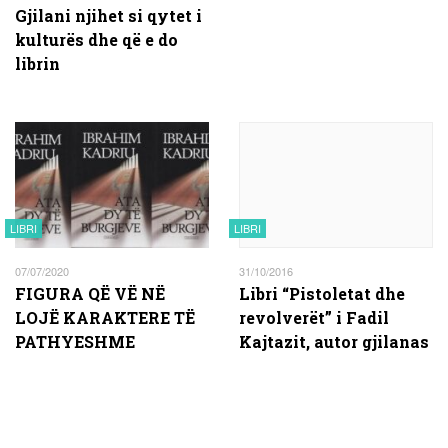
Gjilani njihet si qytet i
kulturës dhe që e do
librin
LIBRI
LIBRI
07/07/2020
31/10/2016
FIGURA QË VË NË
Libri “Pistoletat dhe
LOJË KARAKTERE TË
revolverët” i Fadil
PATHYESHME
Kajtazit, autor gjilanas