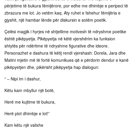
përjetime të bukura fëmijërore, por edhe me dhimbje e peripeci të
zbrazura me lot. Jo vetëm kaq. Aty ruhet e fshehur fëmijëria e
gjyshit, një hambar lënde për diskursin e sotëm poetik.
Çelësi magjik i hyrjes në shtjellime motivesh të ndryshme poetike
është pikëpyetja. Pikëpyetja në këtë vjershërim ka funksion
shtytës për ndërtime të ndryshme figurative dhe ideore.
Personazhet e dashura të këtij rendi vjershash: Dorela, Jara dhe
Matini mjetin më të fortë komunikues që e përdorin dendur e kanë
pikëpyetjen dhe, pikërisht pikëpyetja hap dialogun:
“ – Nipi im i dashur,
Këtu kam mbyllur një botë,
Herë me kujtime të bukura,
Herë plot dhimbje e lot!”
Kam këtu një valixhe