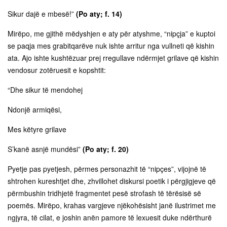
Sikur dajë e mbesë!”
(Po aty; f. 14)
Mirëpo, me gjithë mëdyshjen e aty për atyshme, “nipçja” e kuptoi
se paqja mes grabitqarëve nuk ishte arritur nga vullneti që kishin
ata. Ajo ishte kushtëzuar prej rregullave ndërmjet grilave që kishin
vendosur zotëruesit e kopshtit:
“Dhe sikur të mendohej
Ndonjë armiqësi,
Mes këtyre grilave
S’kanë asnjë mundësi”
(Po aty; f. 20)
Pyetje pas pyetjesh, përmes personazhit të “nipçes”, vijojnë të
shtrohen kureshtjet dhe, zhvillohet diskursi poetik i përgjigjeve që
përmbushin tridhjetë fragmentet pesë strofash të tërësisë së
poemës. Mirëpo, krahas vargjeve njëkohësisht janë ilustrimet me
ngjyra, të cilat, e joshin anën pamore të lexuesit duke ndërthurë