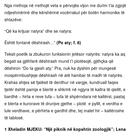
Nga rrethoja në rrethojë veta e përvojës vijon me durim t’ia zgjojë
ndjeshmërinë dhe kërshërinë vocërrakut për botën harmonike të
shtazëve:
“Që ka krijuar natyra” dhe se natyra:
Është fontanë dëshirash…”
(Po aty; f. 8)
Teksti poetik ia zbukuron funksionin jetësor natyrës: natyra ka aq
begati sa gjithfarë dëshirash mund t’i plotësojë, gjithçka që
dëshiron “Do ta gjesh aty.” Pra, nuk ka dyshim për mungesë
mospërmbushjeje dëshirash në atë hambar të madh të natyrës.
Krahas shijes së fjalësit të derdhur në vargje, kundruall faqes
tjetër është pamja e blertë e shkrirë në ngjyra të kaltra të qiellit, e
bardhë – hirta e reve tufa – tufa të shpërndara në kaltërsi, pastaj
e blerta e kurorave të drunjve gjethe – plotë e pyllit, e verdha e
lule verdhave, e përhirta e gardhit dhe, tej malet hir – kaltëroshe
të tablosë.
1 Xheladin MJEKU: “Një piknik në kopshtin zoologjik”; Lena