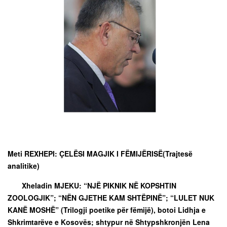
Meti REXHEPI:
ÇELËSI MAGJIK I FËMIJËRISË
(Trajtesë
analitike)
Xheladin MJEKU: “NJË PIKNIK NË KOPSHTIN
ZOOLOGJIK”; “NËN GJETHE KAM SHTËPINË”; “LULET NUK
KANË MOSHË” (Trilogji poetike për fëmijë), botoi Lidhja e
Shkrimtarëve e Kosovës; shtypur në Shtypshkronjën Lena