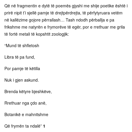
Që në fragmentin e dytë të poemës gjyshi me shije poetike është i
prirë nipit t’i sjellë pamje të drejtpërdrejta, të përfytyruara vetëm
në kallëzime gojore përrallash… Tash ndodh përballja e pa
frikshme me natyrën e frymorëve të egër, por e rrethuar me grila
të fortë metali të kopshtit zoologjik:
“Mund të shfletosh
Libra të pa fund,
Por pamje të këtilla
Nuk i gjen askund.
Brenda këtyre bjeshkëve,
Rrethuar nga çdo anë,
Botanikë e mahnitshme
Që frymën ta ndalë”
1