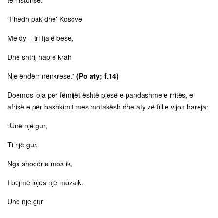
“I hedh pak dhe’ Kosove
Me dy – tri fjalë bese,
Dhe shtrij hap e krah
Një ëndërr nënkrese.”
(Po aty; f.14)
Doemos loja për fëmijët është pjesë e pandashme e rritës, e
afrisë e për bashkimit mes motakësh dhe aty zë fill e vijon hareja:
“Unë një gur,
Ti një gur,
Nga shoqëria mos ik,
I bëjmë lojës një mozaik.
Unë një gur