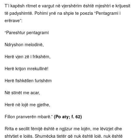
T’i kapësh ritmet e vargut në vjershërim është mjeshtri e krijuesit
të padyshimtë. Pohimi ynë na shpie te poezia “Pentagrami i
erërave”:
“Pareshtur pentagrami
Ndryshon melodinë,
Herë vjen zë i frikshëm,
Herë krijon mrekullinë!
Herë fishkëllen furishëm
Në stinët me acar,
Herë në lojë me gjethe,
Fillon pranverën mbarë.”
(Po aty; f. 62)
Rrita e secilit fëmijë është e ngjizur me lojën, me lëvizjet dhe
shtytjet e lojës. Shumëçka tjetër që nuk është lojë, nuk është