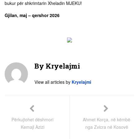
bukur për shkrimtarin Xheladin MJEKU!
Gjilan, maj – qershor 2026
By
Kryelajmi
View all articles by
Kryelajmi
Përkujtohet dëshmori
Ahmet Korça, në këmbë
Kemajl Azizi
nga Zvicra në Kosovë