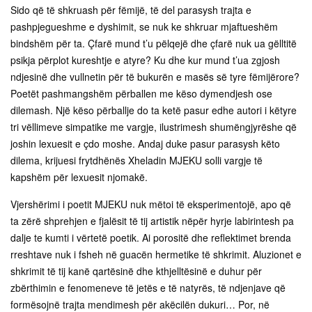
Sido që të shkruash për fëmijë, të del parasysh trajta e
pashpjegueshme e dyshimit, se nuk ke shkruar mjaftueshëm
bindshëm për ta. Çfarë mund t’u pëlqejë dhe çfarë nuk ua gëlltitë
psikja përplot kureshtje e atyre? Ku dhe kur mund t’ua zgjosh
ndjesinë dhe vullnetin për të bukurën e masës së tyre fëmijërore?
Poetët pashmangshëm përballen me këso dymendjesh ose
dilemash. Një këso përballje do ta ketë pasur edhe autori i këtyre
tri vëllimeve simpatike me vargje, ilustrimesh shumëngjyrëshe që
joshin lexuesit e çdo moshe. Andaj duke pasur parasysh këto
dilema, krijuesi frytdhënës Xheladin MJEKU solli vargje të
kapshëm për lexuesit njomakë.
Vjershërimi i poetit MJEKU nuk mëtoi të eksperimentojë, apo që
ta zërë shprehjen e fjalësit të tij artistik nëpër hyrje labirintesh pa
dalje te kumti i vërtetë poetik. Ai porositë dhe reflektimet brenda
rreshtave nuk i fsheh në guacën hermetike të shkrimit. Aluzionet e
shkrimit të tij kanë qartësinë dhe kthjelltësinë e duhur për
zbërthimin e fenomeneve të jetës e të natyrës, të ndjenjave që
formësojnë trajta mendimesh për akëcilën dukuri… Por, në