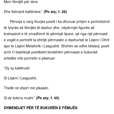
Merr fëmijët për dore
Dhe flatrojnë kaltërsive.”
(Po aty; f. 26)
Përvoja e varg thurjes poetit i ka dhuruar prirjen e portretizimit
të fytyrës së fëmijës të dashur dhe, nëpërmjet figurës së
krahasimit e të zmadhimit të qëmtojë tipare, që nga një përmasë
e vogël e portretit ta shtrijë përmasën e dashurisë te Liqeni i Ohrit
apo te Liqeni Metaforik i Lasgushit. Shohim se edhe kësisoj, poeti
arrin t’i bashkojë poetikisht bindshëm përmasat e bukurisë
artistike mbi portretin e piketuar:
“Dy sy kaltërosh
Si Liqeni i Lasgushit,
Thellë në shpirt më pikasën
Si dy kokrra rrushi.”
(Po aty; f. 45)
DYMENDJET PËR TË BUKURËN E FËMIJËS