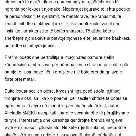
atmosferë të gjallë, ritme e nuanca ngjyrash, përjetimesh të
ngrohta për lexuesit njomakë. Nëpërmjet figurave të lehta poetike
të personifikimit, të njerizimit, të metaforave, të krahasimit, të
zmadhimit dhe efekteve tjera stilistike, poeti zbuloi veset dhe
instinktet karakteristike të botës shtazore. Të gjitha këto u
shërbejnë njomakëve si përvojë njohëse e të jetuarit në bashkësi,
por edhe si mënyra jetese.
Rrëfimi poetik dhe përtrollitja e imagjinatës pamore sjellin
kënaqësinë e mbresave për përmbajtjen e shkruar, por edhe për
pamjet e ilustrimeve nën kornizën e një bote brenda grilave e
fortë prej metali.
Duke lexuar secilën pjesë, kryesisht nga pesë strofa, gjithsej
tridhjetë s’osh, sa i ka kjo poemë, për secilën shtazë të botës së
egër, edhe të atyre që njeriut iu përshtatën plotësisht, autori
Xheladin MJEKU ua spikati tiparet e veçanta dhe të përgjithshme
të tyre. Interesantja dhe kureshtja qëndrojnë brenda vargjeve.
Sytë e njomakut i pikasin ato. Në këtë rrjedh shkrimi, me anë të
gjuhës së kapshme artistike, lexuesve të njomë, përkatësisht