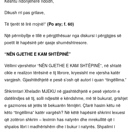
Kështu ndonjëherë ndodh,
Dikush rri pas grilave,
Të tjerët të lirë rrojnë!”
(Po aty; f. 60)
Një përmbyllje e tillë e përgjithësuar nga diskursi i përgjigjes së
poetit lë hapësirë për qasje shumështresore.
“NËN GJETHE E KAM SHTËPINË”
Vëllimi vjershëtor “NËN GJETHE E KAM SHTËPINË”, në shtatë
cikle e realizon tërësinë e tij librore, kryesisht me vjersha katër
vargjesh. Gjashtëdhjetë e pesë s’osh që autori i quan “tingëllima.”
Shkrimtari Xheladin MJEKU në gjashtëdhjetë e pesë vjetorin e
datëlindjes së tij, solli ndjesitë e këndshme, më të bukurat, grishjet
e gazmores së jetës të bekuarën fëmijëri. Çfarë hasim këtu në
këto “tingëllima” katër vargësh? Në këtë hapësirë shkrimi lexuesi
që zotëron shkrim – leximin has natyrën dhe mrekullitë që i
shpalos libri i madhërishëm dhe i bukur i natyrës. Shpalimi i