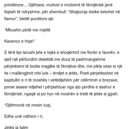
prindërore… Gjithsesi, motivet e motivimit të fëmijërisë janë
llojesh të ndryshme, për shembull: “Shqiponja stoike betohet në
flamur”, bletët punëtore që:
“Mbushin plotë me mjaltë
Kavanoz e hoje!”
E tërë kjo larushi jete e lojës e shoqërimit me florën e faunën, e
sjell një përfundim dialektik me doza të pashmangshme
përjetësimi të botës magjike të fëmijëve dhe, me pikla vese si një
tis i mallëngjimit mbi lule – ëndjet e jetës. Poeti përjetësohet në
kapitullin e ri të moshës i vetëdijshëm për ndërrimin e brezave,
porse assesi ndjehet i përjashtuar nga ajo çerdhe e dashur e
fëmijërisë, ngaqë ai po hyn në moshën e tretë të jetës si gjysh:
“Gjithmonë në mesin tuaj,
Edhe unë ndihem i ri,
Jetës ia falim