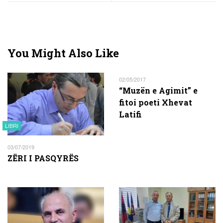
You Might Also Like
02/05/2017
“Muzën e Agimit” e
fitoi poeti Xhevat
Latifi
LIBRI
03/07/2019
ZËRI I PASQYRËS