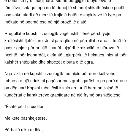
e botës së tyre imagjinare. Mu në përgjigjet e pyetjeve të
fëmijëve, shfaqet apo do të duhej të shfaqej shkathtësia e poetit
ose shkrimtarit që merr të trajtojë botën e shpirtrave të tyre pa
mëkate në poemë ose në një prozë të gjatë.
Rregullat e kopshtit zoologjik vogëlushit i lënë përshtypje
krejtësisht tjetër fare. Jo si paraqiten në përrallat e arealit tonë të
pasur gojor: për arinjtë, luanët, ujqërit, krokodilët e ujërave të
nxehtë, për leopardët, elefantët, gjarpërinjtë helmues, hienat, për
kafshët shtëpiake dhe shpezët e buta e të egra.
Nga vizita në kopshtin zoologjik me nipin për dore kultivohet
mbresa e një edukimi paqësor mes grabitqarësh e pa parë dhe e
pa dëgjuar! Kopsht mbajtësit kishin arritur t’i harmonizojnë të
kundërtat e karaktereve grabitqare në një frymë bashkëjetese:
“Është për t’u çuditur
Me këtë bashkëjetesë,
Përballë ujku e dhia,