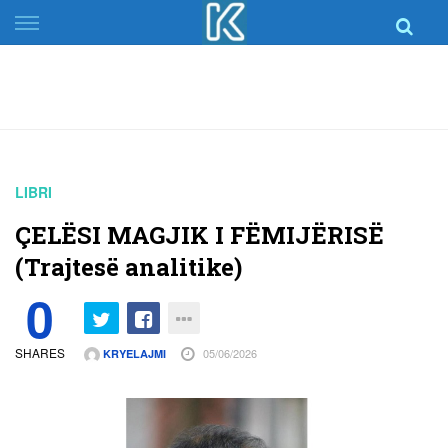
Skip
to
content
LIBRI
ÇELËSI MAGJIK I FËMIJËRISË
(Trajtesë analitike)
0
SHARES
05/06/2026
KRYELAJMI