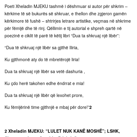
Poeti Xheladin MJEKU tashmë i dëshmuar si autor për shkrim –
kërkime të së bukurës së shkruar, e thellon dhe zgjeron gamën
kërkimore të fushë – shtrirjes letrare artistike, veçmas në shkrime
për fëmijë dhe të rinj. Qëllimin e tij autorial e shpreh qartë në
poezinë e ciklit të parë të këtij libri “Dua ta shkruaj një libër”:
“Dua të shkruaj një libër sa gjithë Iliria,
Ku gjithmonë aty do të mbretërojë liria!
Dua ta shkruaj një libër sa vetë dashuria ,
Ku çdo herë takohen edhe ëndrrat e mia!
Dua ta shkruaj një libër që lexohet prore,
Ku fëmijërinë time gjithnjë e mbaj për dore!”
2
2 Xheladin MJEKU: “LULET NUK KANË MOSHË”; LSHK,