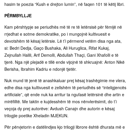
hasim te poezia “Kush e drejton lumin”, në faqen 101 të këtij libri.
PËRMBYLLJE
Kam përshtypje se periudhës më të re të letërsisë për fëmijë në
rrjedhat e sotme demokratike, po i mungojnë kultivuesit e
devotshëm të kësaj letërsie. Lë t’i përmend vetëm disa nga ata,
si: Bedri Dedja, Gaço Bushaka, Ali Huruglica, Rifat Kukaj,
Zejnullah Halili, Arif Demolli, Abdullah Thaçi, Gani Xhafolli e të
tjerë. Nga një plejadë e tillë ende vijojnë të shkruajnë: Anton Nikë
Berisha, Ibrahim Kadriu e ndonjë tjetër.
Nuk mund të jenë të anashkaluar prej kësaj trashëgimie me vlera,
edhe disa nga kultivuesit e zellshëm të periudhës së “inteligjencës
artificiale”, që ende nuk ka arritur ta ngufasë letërsinë dhe artin e
mirëfilltë. Me taktin e kujdesshëm të mos nënvlerësimit, do t’i
veçoja dy prej autorëve: Avdush Canajn dhe autorin e kësaj
trilogjie poetike Xheladin MJEKUN.
Për përvjetorin e datëlindjes kjo trilogji librore është dhurata më e