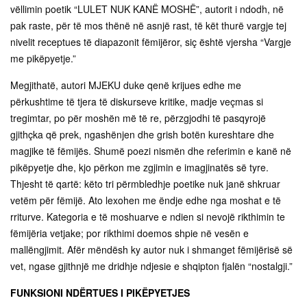
vëllimin poetik “LULET NUK KANË MOSHË”, autorit i ndodh, në
pak raste, për të mos thënë në asnjë rast, të kët thurë vargje tej
nivelit receptues të diapazonit fëmijëror, siç është vjersha “Vargje
me pikëpyetje.”
Megjithatë, autori MJEKU duke qenë krijues edhe me
përkushtime të tjera të diskurseve kritike, madje veçmas si
tregimtar, po për moshën më të re, përzgjodhi të pasqyrojë
gjithçka që prek, ngashënjen dhe grish botën kureshtare dhe
magjike të fëmijës. Shumë poezi nismën dhe referimin e kanë në
pikëpyetje dhe, kjo përkon me zgjimin e imagjinatës së tyre.
Thjesht të qartë: këto tri përmbledhje poetike nuk janë shkruar
vetëm për fëmijë. Ato lexohen me ëndje edhe nga moshat e të
rriturve. Kategoria e të moshuarve e ndien si nevojë rikthimin te
fëmijëria vetjake; por rikthimi doemos shpie në vesën e
mallëngjimit. Afër mëndësh ky autor nuk i shmanget fëmijërisë së
vet, ngase gjithnjë me dridhje ndjesie e shqipton fjalën “nostalgji.”
FUNKSIONI NDËRTUES I PIKËPYETJES