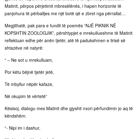
Matinit, përpos përjetimit mbresëlënës, i hapen horizonte të
panjohura të përballjes me një botë që e zbret nga përrallat…
Megjithatë, pak para e fundit të poemës “NJË PIKNIK NË
KOPSHTIN ZOOLOGJIK”, përshtypjet e mrekullueshme të Matinit
reflektuan edhe për anën tjetër, atë të padukshmen e lirisë së
shtazëve në natyrë:
“ – Ne sot u mrekulluam,
Por këtu bëjnë tjetër jetë,
Të mbyllur nëpër kafaze,
Në okupim të vërtetë”
Kësisoj, dialogu mes Matinit dhe gjyshit nxori përfundimin jo aq të
këndshëm:
“- Nipi im i dashur,