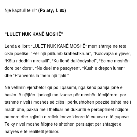
Një kapitull të ri!”
(Po aty; f. 85)
“LULET NUK KANË MOSHË”
Lënda e librit “LULET NUK KANË MOSHË” merr shtrirje në tetë
cikle poetike: “Për një pëllumb krahëshkruar”, “Kolovajza e yjeve”,
“Këtu ndodhin mrekulli”, “Ku flenë dallëndyshet”, “Ec me moshën
dorë për dore”, “Në duel me pasqyrën”, “Kush e drejton lumin”
dhe “Pranverës ia them një fjalë.”
Në vëllimin vjershëtor që po i qasemi, nga kënd pamja jonë e
hasim të njëjtën tipologji motivuese për moshën fëmijërore, por
tashmë niveli i moshës së cilës i përkushtohen poezitë është më i
madh dhe, paksa më i thelluar në dukuritë e perceptimet ndijore,
pamore dhe zgjimin e reflektimeve ideore të çunave e të çupave.
Te ky nivel moshe fillojnë të shtohen përsiatjet për shfaqjet e
natyrës e të realitetit jetësor.