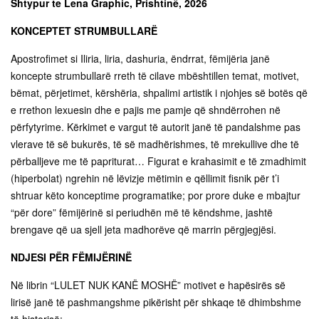
Shtypur te Lena Graphic, Prishtinë, 2026
KONCEPTET STRUMBULLARË
Apostrofimet si Iliria, liria, dashuria, ëndrrat, fëmijëria janë
koncepte strumbullarë rreth të cilave mbështillen temat, motivet,
bëmat, përjetimet, kërshëria, shpalimi artistik i njohjes së botës që
e rrethon lexuesin dhe e pajis me pamje që shndërrohen në
përfytyrime. Kërkimet e vargut të autorit janë të pandalshme pas
vlerave të së bukurës, të së madhërishmes, të mrekullive dhe të
përballjeve me të papriturat… Figurat e krahasimit e të zmadhimit
(hiperbolat) ngrehin në lëvizje mëtimin e qëllimit fisnik për t’i
shtruar këto konceptime programatike; por prore duke e mbajtur
“për dore” fëmijërinë si periudhën më të këndshme, jashtë
brengave që ua sjell jeta madhorëve që marrin përgjegjësi.
NDJESI PËR FËMIJËRINË
Në librin “LULET NUK KANË MOSHË” motivet e hapësirës së
lirisë janë të pashmangshme pikërisht për shkaqe të dhimbshme
të historisë: