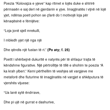
Poezia “Kolovajza e yjeve” kap ritmet e lojës duke e shtrirë
përmasën e saj deri në gjerdanin e yjve. Imagjinatës i vijnë në lojë
yjet, ndërsa poeti pohon se çfarë do t motivojë loja për
kënaqësinë e fëmijëve:
“Loja jonë sjell mrekulli,
I mbledh yjet një nga një
Dhe qëndis një fustan të ri.”
(Po aty; f. 25)
Poetit i shërbejnë dukuritë e natyrës për të shfaqur trajta të
këndshme figurative. Një përtrollitje të tillë e shohim te poezia “A
ka krah ylberi.” Kemi përthellim të veshjes së vargjeve me
metaforë dhe fluturime të imagjinatës në vargjet e shkëputura të
vjershës vijuese:
“Ua lanë sytë ëndrrave,
Dhe pi ujë në gurrat e dashurive,