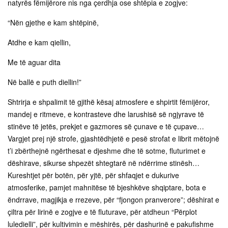
natyrës fëmijërore nis nga çerdhja ose shtëpia e zogjve:
“Nën gjethe e kam shtëpinë,
Atdhe e kam qiellin,
Me të aguar dita
Në ballë e puth diellin!”
Shtrirja e shpalimit të gjithë kësaj atmosfere e shpirtit fëmijëror,
mandej e ritmeve, e kontrasteve dhe larushisë së ngjyrave të
stinëve të jetës, prekjet e gazmores së çunave e të çupave…
Vargjet prej një strofe, gjashtëdhjetë e pesë strofat e librit mëtojnë
t’i zbërthejnë ngërthesat e djeshme dhe të sotme, fluturimet e
dëshirave, sikurse shpezët shtegtarë në ndërrime stinësh…
Kureshtjet për botën, për yjtë, për shfaqjet e dukurive
atmosferike, pamjet mahnitëse të bjeshkëve shqiptare, bota e
ëndrrave, magjikja e rrezeve, për “fjongon pranverore”; dëshirat e
çiltra për lirinë e zogjve e të fluturave, për atdheun “Përplot
luledielli”, për kultivimin e mëshirës, për dashurinë e pakufishme