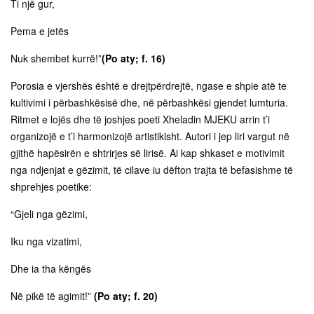
Ti një gur,
Pema e jetës
Nuk shembet kurrë!”
(Po aty; f. 16)
Porosia e vjershës është e drejtpërdrejtë, ngase e shpie atë te
kultivimi i përbashkësisë dhe, në përbashkësi gjendet lumturia.
Ritmet e lojës dhe të joshjes poeti Xheladin MJEKU arrin t’i
organizojë e t’i harmonizojë artistikisht. Autori i jep liri vargut në
gjithë hapësirën e shtrirjes së lirisë. Ai kap shkaset e motivimit
nga ndjenjat e gëzimit, të cilave iu dëfton trajta të befasishme të
shprehjes poetike:
“Gjeli nga gëzimi,
Iku nga vizatimi,
Dhe ia tha këngës
Në pikë të agimit!”
(Po aty; f. 20)