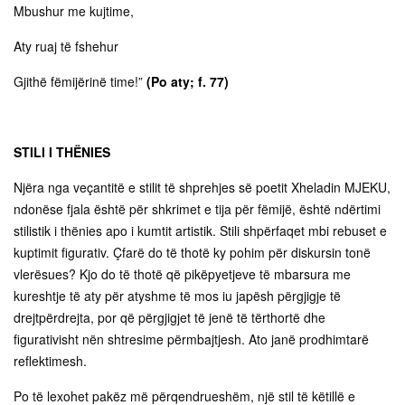
Mbushur me kujtime,
Aty ruaj të fshehur
Gjithë fëmijërinë time!”
(Po aty; f. 77)
STILI I THËNIES
Njëra nga veçantitë e stilit të shprehjes së poetit Xheladin MJEKU,
ndonëse fjala është për shkrimet e tija për fëmijë, është ndërtimi
stilistik i thënies apo i kumtit artistik. Stili shpërfaqet mbi rebuset e
kuptimit figurativ. Çfarë do të thotë ky pohim për diskursin tonë
vlerësues? Kjo do të thotë që pikëpyetjeve të mbarsura me
kureshtje të aty për atyshme të mos iu japësh përgjigje të
drejtpërdrejta, por që përgjigjet të jenë të tërthortë dhe
figurativisht nën shtresime përmbajtjesh. Ato janë prodhimtarë
reflektimesh.
Po të lexohet pakëz më përqendrueshëm, një stil të këtillë e