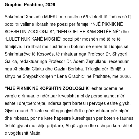
Graphic, Prishtinë, 2026
Shkrimtari Xheladin MJEKU me rastin e 65 vjetorit të lindjes së tij,
botoi tri vëllime librash me poezi për fëmijë: “NJË PIKNIK NË
KOPSHTIN ZOOLOGJIK”, “NËN GJETHE KAM SHTËPINË” dhe
“LULET NUK KANË MOSHË” poezi për moshën më të re të
fëmijëve. Tre librat me ilustrime u botuan në emër të Lidhjes së
Shkrimtarëve të Kosovës, të miratuar nga Profesor Dr. Shyqeri
Galica, redaktuar nga Profesor Dr. Adem Zejnullahu, recensuar
nga Xheladin Çitaku dhe Qazim Berisha. Trilogjia për fëmijë u
shtyp në Shtypshkronjën “ Lena Graphic” në Prishtinë, më 2026.
“NJË PIKNIK NË KOPSHTIN ZOOLOGJIK
” është poemë në
vargje e rimuar, e ndërtuar kryesisht mbi dy personazhe; njëri
është i drejtpërdrejtë, ndërsa tjetri bartësi i përvojës është gjyshi.
Gjysh mund të ishte secili nga gjyshërit e përkushtuar për nipërit
dhe mbesat, por në këtë hapësirë kureshtjesh për botën e faunës
është gjyshi me shije prijatare, Ai që zgjon dhe ushqen kureshtjet
e vogëlushit Matin.