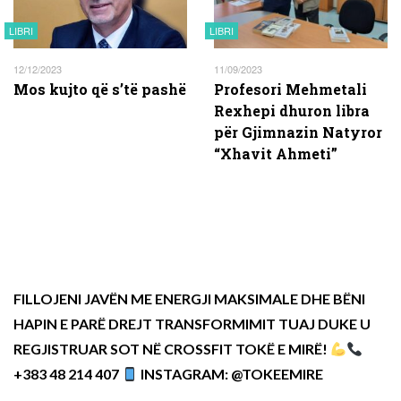
LIBRI
LIBRI
12/12/2023
11/09/2023
Mos kujto që s’të pashë
Profesori Mehmetali
Rexhepi dhuron libra
për Gjimnazin Natyror
“Xhavit Ahmeti”
FILLOJENI JAVËN ME ENERGJI MAKSIMALE DHE BËNI
HAPIN E PARË DREJT TRANSFORMIMIT TUAJ DUKE U
REGJISTRUAR SOT NË CROSSFIT TOKË E MIRË!
+383 48 214 407
INSTAGRAM: @TOKEEMIRE