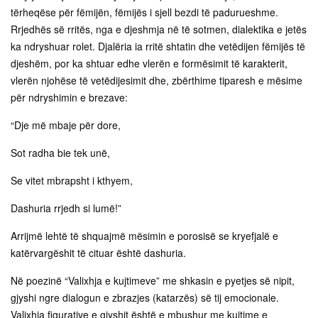
tërheqëse për fëmijën, fëmijës i sjell bezdi të padurueshme.
Rrjedhës së rritës, nga e djeshmja në të sotmen, dialektika e jetës
ka ndryshuar rolet. Djalëria ia rritë shtatin dhe vetëdijen fëmijës të
djeshëm, por ka shtuar edhe vlerën e formësimit të karakterit,
vlerën njohëse të vetëdijesimit dhe, zbërthime tiparesh e mësime
për ndryshimin e brezave:
“Dje më mbaje për dore,
Sot radha bie tek unë,
Se vitet mbrapsht i kthyem,
Dashuria rrjedh si lumë!”
Arrijmë lehtë të shquajmë mësimin e porosisë se kryefjalë e
katërvargëshit të cituar është dashuria.
Në poezinë “Valixhja e kujtimeve” me shkasin e pyetjes së nipit,
gjyshi ngre dialogun e zbrazjes (katarzës) së tij emocionale.
Valixhja figurative e gjyshit është e mbushur me kujtime e