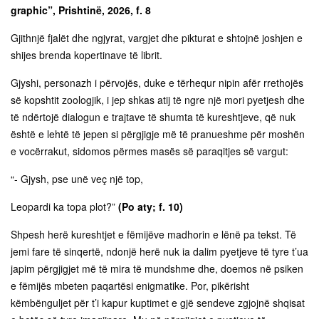
graphic”, Prishtinë, 2026, f. 8
Gjithnjë fjalët dhe ngjyrat, vargjet dhe pikturat e shtojnë joshjen e
shijes brenda kopertinave të librit.
Gjyshi, personazh i përvojës, duke e tërhequr nipin afër rrethojës
së kopshtit zoologjik, i jep shkas atij të ngre një mori pyetjesh dhe
të ndërtojë dialogun e trajtave të shumta të kureshtjeve, që nuk
është e lehtë të jepen si përgjigje më të pranueshme për moshën
e vocërrakut, sidomos përmes masës së paraqitjes së vargut:
“- Gjysh, pse unë veç një top,
Leopardi ka topa plot?”
(Po aty; f. 10)
Shpesh herë kureshtjet e fëmijëve madhorin e lënë pa tekst. Të
jemi fare të sinqertë, ndonjë herë nuk ia dalim pyetjeve të tyre t’ua
japim përgjigjet më të mira të mundshme dhe, doemos në psiken
e fëmijës mbeten paqartësi enigmatike. Por, pikërisht
këmbënguljet për t’i kapur kuptimet e gjë sendeve zgjojnë shqisat