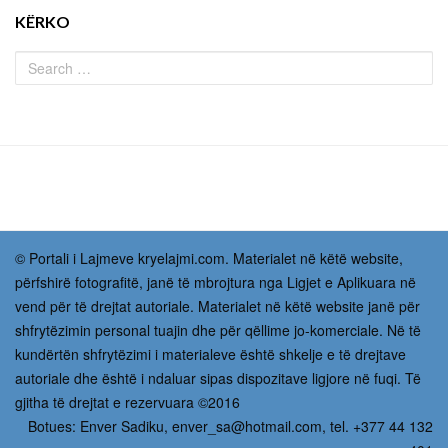
KËRKO
© Portali i Lajmeve kryelajmi.com. Materialet në këtë website,
përfshirë fotografitë, janë të mbrojtura nga Ligjet e Aplikuara në
vend për të drejtat autoriale. Materialet në këtë website janë për
shfrytëzimin personal tuajin dhe për qëllime jo-komerciale. Në të
kundërtën shfrytëzimi i materialeve është shkelje e të drejtave
autoriale dhe është i ndaluar sipas dispozitave ligjore në fuqi. Të
gjitha të drejtat e rezervuara ©2016
Botues: Enver Sadiku,
enver_sa@hotmail.com
, tel. +377 44 132