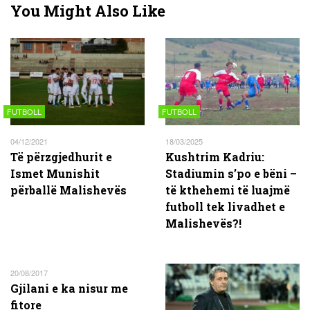
You Might Also Like
FUTBOLL
FUTBOLL
04/12/2021
18/03/2025
Të përzgjedhurit e
Kushtrim Kadriu:
Ismet Munishit
Stadiumin s’po e bëni –
përballë Malishevës
të kthehemi të luajmë
futboll tek livadhet e
Malishevës?!
20/08/2017
Gjilani e ka nisur me
fitore