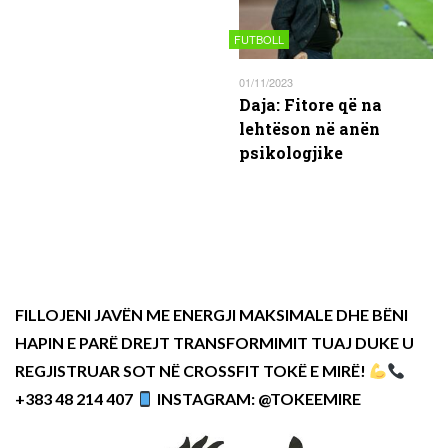
FUTBOLL
01/11/2023
Daja: Fitore që na
lehtëson në anën
psikologjike
FILLOJENI JAVËN ME ENERGJI MAKSIMALE DHE BËNI
HAPIN E PARË DREJT TRANSFORMIMIT TUAJ DUKE U
REGJISTRUAR SOT NË CROSSFIT TOKË E MIRË!
+383 48 214 407
INSTAGRAM: @TOKEEMIRE