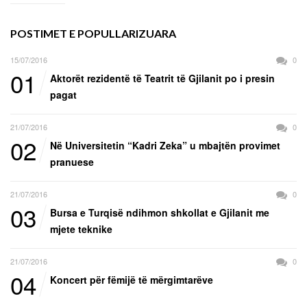
POSTIMET E POPULLARIZUARA
15/07/2016
0
01
Aktorët rezidentë të Teatrit të Gjilanit po i presin
pagat
21/07/2016
0
02
Në Universitetin “Kadri Zeka” u mbajtën provimet
pranuese
21/07/2016
0
03
Bursa e Turqisë ndihmon shkollat e Gjilanit me
mjete teknike
21/07/2016
0
04
Koncert për fëmijë të mërgimtarëve