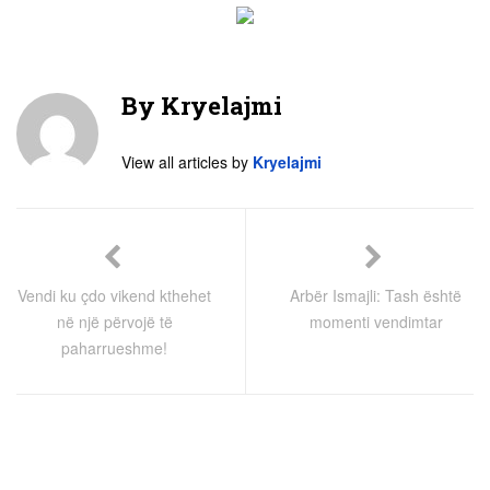
By
Kryelajmi
View all articles by
Kryelajmi
Vendi ku çdo vikend kthehet
Arbër Ismajli: Tash është
në një përvojë të
momenti vendimtar
paharrueshme!