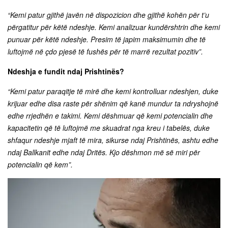
“Kemi patur gjithë javën në dispozicion dhe gjithë kohën për t’u
përgatitur për këtë ndeshje. Kemi analizuar kundërshtrin dhe kemi
punuar për këtë ndeshje. Presim të japim maksimumin dhe të
luftojmë në çdo pjesë të fushës për të marrë rezultat pozitiv”.
Ndeshja e fundit ndaj Prishtinës?
“Kemi patur paraqitje të mirë dhe kemi kontrolluar ndeshjen, duke
krijuar edhe disa raste për shënim që kanë mundur ta ndryshojnë
edhe rrjedhën e takimi. Kemi dëshmuar që kemi potencialin dhe
kapacitetin që të luftojmë me skuadrat nga kreu i tabelës, duke
shfaqur ndeshje mjaft të mira, sikurse ndaj Prishtinës, ashtu edhe
ndaj Ballkanit edhe ndaj Dritës. Kjo dëshmon më së miri për
potencialin që kem”.