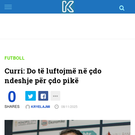
Skip
to
content
FUTBOLL
Curri: Do të luftojmë në çdo
ndeshje për çdo pikë
0
SHARES
08/11/2025
KRYELAJMI