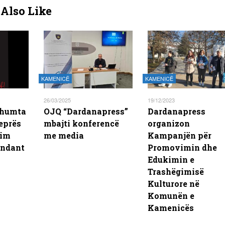
Also Like
KAMENICË
KAMENICË
26/03/2025
19/12/2023
 shumta
OJQ “Dardanapress”
Dardanapress
eprës
mbajti konferencë
organizon
him
me media
Kampanjën për
andant
Promovimin dhe
Edukimin e
Trashëgimisë
Kulturore në
Komunën e
Kamenicës