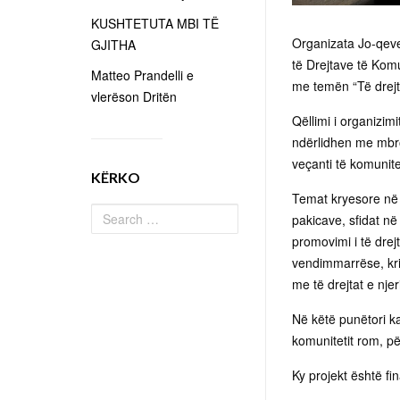
KUSHTETUTA MBI TË
Organizata Jo-qeve
GJITHA
të Drejtave të Kom
Matteo Prandelli e
me temën “Të drej
vlerëson Dritën
Qëllimi i organizimi
ndërlidhen me mbro
veçanti të komunite
KËRKO
Temat kryesore në p
pakicave, sfidat në
promovimi i të drej
vendimmarrëse, krij
me të drejtat e njeri
Në këtë punëtori k
komunitetit rom, pë
Ky projekt është fi