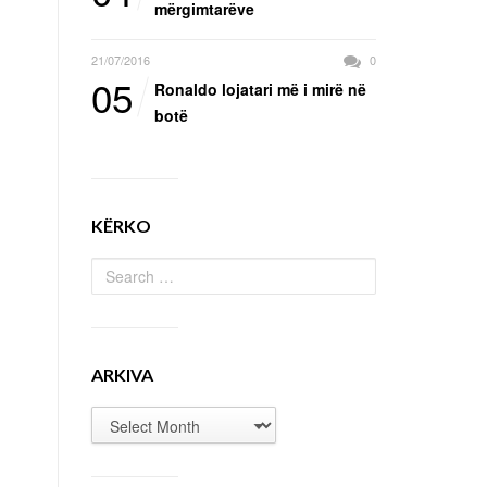
mërgimtarëve
21/07/2016
0
05
Ronaldo lojatari më i mirë në
botë
KËRKO
ARKIVA