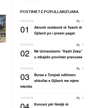
POSTIMET E POPULLARIZUARA
15/07/2016
0
01
Aktorët rezidentë të Teatrit të
Gjilanit po i presin pagat
21/07/2016
0
02
Në Universitetin “Kadri Zeka”
u mbajtën provimet pranuese
21/07/2016
0
03
Bursa e Turqisë ndihmon
shkollat e Gjilanit me mjete
teknike
21/07/2016
0
04
Koncert për fëmijë të