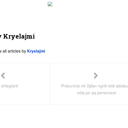
y
Kryelajmi
 all articles by
Kryelajmi
 shtegtarë
Prokuroria në Gjilan ngriti tetë aktak
ndaj po aq personave