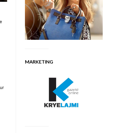
re
MARKETING
hur