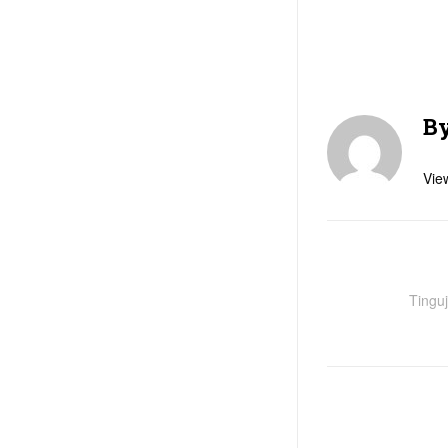
B
View
Tinguj