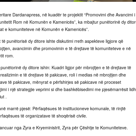
ritare Dardanapress, në kuadër te projektit “Promovimi dhe Avancimi i
unitetit Rom në Komunën e Kamenicës”, ka mbajtur punëtorinë dy dito
tat e komuniteteve në Komunën e Kamenicës”.
t të punëtorisë dy ditore ishte diskutimi rreth aspekteve ligjore që
jtjen, avancimin dhe promovimin e të drejtave të komuniteteve e në
tit rom.
unëtorinë dy ditore ishin: Kuadri ligjor për mbrojtjen e të drejtave të
 realizimin e të drejtave të pakicave, roli i medias në mbrojtjen dhe
tave të pakicave, mënyrat e përfshirjes së pakicave në proceset
imi i një strategjie veprimi si dhe bashkëbisedimi me pjesëmarrësit lid
ut .
anë marrë pjesë: Përfaqësues të institucioneve komunale, të rinjtë
rfaqësues të organizatave të shoqërisë civile.
nancuar nga Zyra e Kryeministrit, Zyra për Çështje te Komuniteteve.