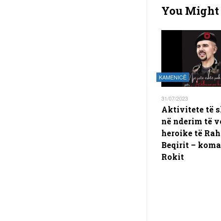
You Might 
KAMENICË
31/07/2023
Aktivitete të
në nderim të v
heroike të Ra
Beqirit – kom
Rokit