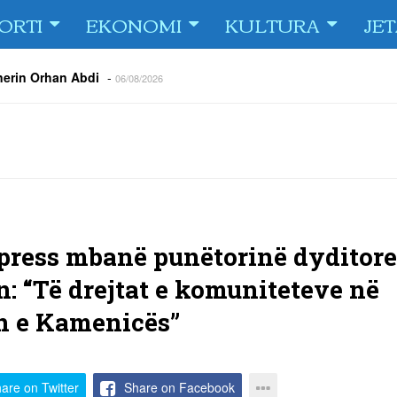
ORTI
EKONOMI
KULTURA
JE
jnerin Orhan Abdi
-
06/08/2026
r këta lojtarë
-
06/08/2026
acionin ndaj Tre Fiori
-
06/08/2026
rëson Dritën
-
06/08/2026
olici portofolin me dokumente dhe të holla
-
06/08/2026
 TURNEU I BEACH VOLLEY KAMENICA 2026
-
04/08/2026
 kundërshtar i FC Drita në Europa Conference League
-
04/08/2026
ress mbanë punëtorinë dyditore
: “Të drejtat e komuniteteve në
 e Kamenicës”
are on Twitter
Share on Facebook