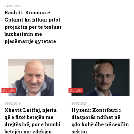
04/05/2023
Rashiti: Komuna e
Gjilanit ka filluar pilot
projektin për të testuar
buxhetimin me
pjesëmarrje qytetare
GJILAN
GJILAN
06/02/2019
30/07/2024
Xhavit Latifaj, njeriu
Hyseni: Kontributi i
që e fitoi betejën me
diasporës ndihet në
drejtësinë, por e humbi
çdo kohë dhe në secilin
betejën me vdekjen
sektor