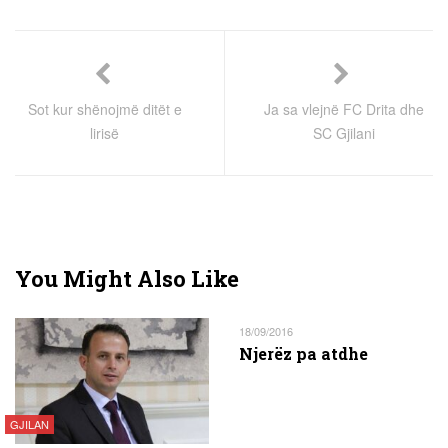
Sot kur shënojmë ditët e
Ja sa vlejnë FC Drita dhe
lirisë
SC Gjilani
You Might Also Like
18/09/2016
Njerëz pa atdhe
GJILAN