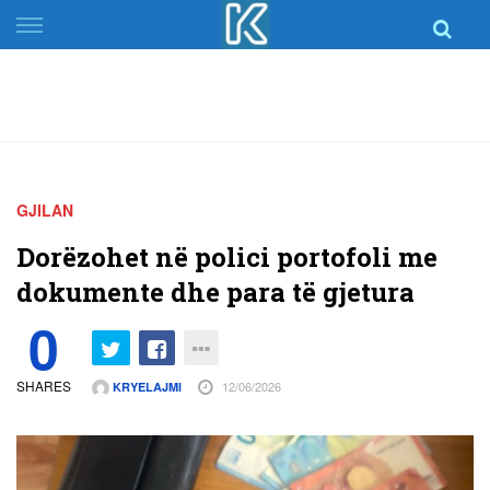
Skip
to
content
GJILAN
Dorëzohet në polici portofoli me
dokumente dhe para të gjetura
0
SHARES
12/06/2026
KRYELAJMI