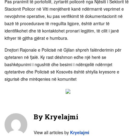
Pas pranimit të portofolit, zyrtarët policorë nga Njësiti i Sektorit të
Stacionit Policor në Viti menjëherë kanë ndërmarrë veprimet e
nevojshme operative, ku pas verifikimit të dokumentacionit në
bazë të procedurave të rregullta ligjore, është arritur të
identifikohet dhe të kontaktohet pronari legjitim, të cilit i janë
kthyer të gjitha gjërat e humbura.
Drejtori Rajonale e Policisë në Gjilan shpreh falënderimin për
qytetaren në fjalë. Ky rast dëshmon edhe një herë se
bashkëpunimi i ngushtë dhe besimi i ndërsjellë ndërmjet
qytetarëve dhe Policisë së Kosovës është shtylla kryesore e
sigurisë dhe mirëqenies në komunitet
By
Kryelajmi
View all articles by
Kryelajmi