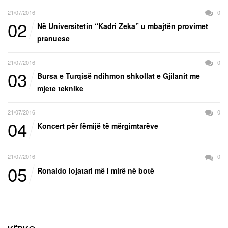
21/07/2016
0
02
Në Universitetin “Kadri Zeka” u mbajtën provimet
pranuese
21/07/2016
0
03
Bursa e Turqisë ndihmon shkollat e Gjilanit me
mjete teknike
21/07/2016
0
04
Koncert për fëmijë të mërgimtarëve
21/07/2016
0
05
Ronaldo lojatari më i mirë në botë