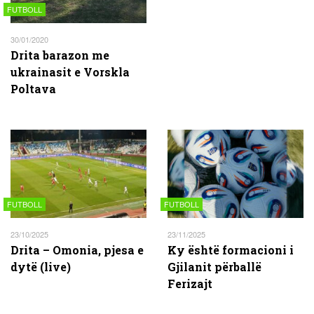
FUTBOLL
30/01/2020
Drita barazon me
ukrainasit e Vorskla
Poltava
FUTBOLL
FUTBOLL
23/10/2025
23/11/2025
Drita – Omonia, pjesa e
Ky është formacioni i
dytë (live)
Gjilanit përballë
Ferizajt