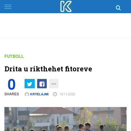
Skip
to
content
FUTBOLL
Drita u rikthehet fitoreve
0
SHARES
13/11/2022
KRYELAJMI