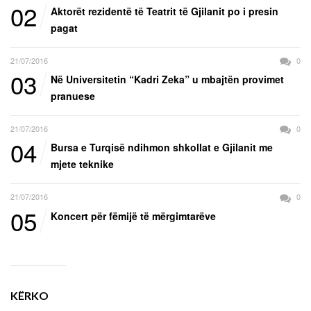
02
Aktorët rezidentë të Teatrit të Gjilanit po i presin
pagat
21/07/2016
0
03
Në Universitetin “Kadri Zeka” u mbajtën provimet
pranuese
21/07/2016
0
04
Bursa e Turqisë ndihmon shkollat e Gjilanit me
mjete teknike
21/07/2016
0
05
Koncert për fëmijë të mërgimtarëve
KËRKO