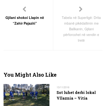
Gjilani shokoi Llapin në
Tabela në Superligë: Drita
“Zahir Pajaziti”
mbanë pikëdallimin me
Ballkanin, Gjilani
përforcohet në vendin e
tretë
You Might Also Like
13/11/2016
Sot luhet derbi lokal
Vllaznia – Vitia