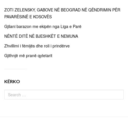
ZOTI ZELENSKY, GABOVE NË BEOGRAD NË QËNDRIMIN PËR
PAVARËSINË E KOSOVËS
Gjilani barazon me ekipën nga Liga e Parë
NËNTË DITË NË BJESHKËT E NEMUNA
Zhvillimi i fëmijës dhe roli i prindërve
Gjithnjë më pranë qytetarit
KËRKO