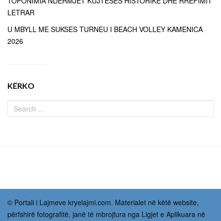
TOPONIMIA NDËRMJET KUJTESËS HISTORIKE DHE RRËFIMIT
LETRAR
U MBYLL ME SUKSES TURNEU I BEACH VOLLEY KAMENICA
2026
KËRKO
© Portali i Lajmeve kryelajmi.com. Materialet në këtë website,
përfshirë fotografitë, janë të mbrojtura nga Ligjet e Aplikuara në