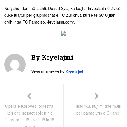
Ndryshe, deri më tashti, Davud Sylaj ka luajtur kryesisht në Zvicër,
duke luajtur për grupmoshat e FC Zurichut, kurse te SC Gjilani
erdhi nga FC Paradiso. /kryelajmi.com/.
By
Kryelajmi
View all articles by
Kryelajmi
Opera e Kosovës, orkestra,
Historiku, kujtimi dhe malli
kori dhe solistët sollën një
për panagjyrin e Gjilanit
interpretim të nivelit të lartë
artistik