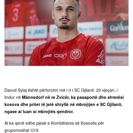
Davud Sylaj është përforcimi më i ri i SC Gjilanit. 20 vjeçari, i
lindur në
Männedorf në re Zvicër, ka pasaportë dhe shtetësi
kosova dhe pritet të jetë shtyllë në mbrojtjen e SC Gjilanit,
ngase ai luan si mbrojtës qendror.
Ai ka qenë edhe pjesë e Kombëtares së Kosovës për
grupomoshat U19.