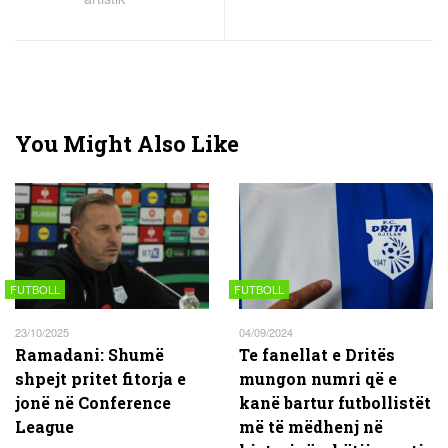
You Might Also Like
FUTBOLL
FUTBOLL
23/10/2025
04/09/2024
Ramadani: Shumë
Te fanellat e Dritës
shpejt pritet fitorja e
mungon numri që e
jonë në Conference
kanë bartur futbollistët
League
më të mëdhenj në