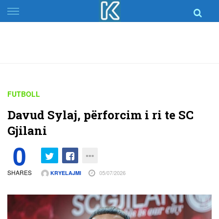
Skip
to
content
FUTBOLL
Davud Sylaj, përforcim i ri te SC
Gjilani
0
SHARES
05/07/2026
KRYELAJMI