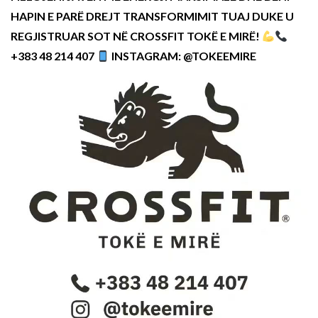
HAPIN E PARË DREJT TRANSFORMIMIT TUAJ DUKE U
REGJISTRUAR SOT NË CROSSFIT TOKË E MIRË!
+383 48 214 407
INSTAGRAM: @TOKEEMIRE