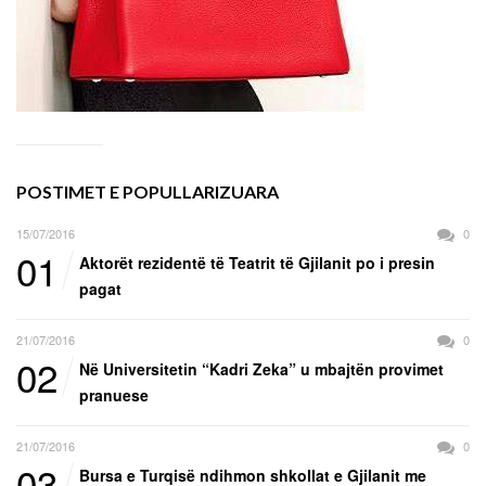
POSTIMET E POPULLARIZUARA
15/07/2016
0
01
Aktorët rezidentë të Teatrit të Gjilanit po i presin
pagat
21/07/2016
0
02
Në Universitetin “Kadri Zeka” u mbajtën provimet
pranuese
21/07/2016
0
03
Bursa e Turqisë ndihmon shkollat e Gjilanit me