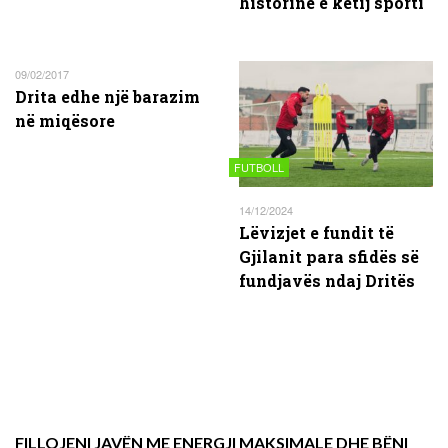
historinë e këtij sporti
09/02/2017
Drita edhe një barazim
në miqësore
FUTBOLL
14/12/2024
Lëvizjet e fundit të
Gjilanit para sfidës së
fundjavës ndaj Dritës
FILLOJENI JAVËN ME ENERGJI MAKSIMALE DHE BËNI