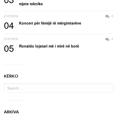
mjete teknike
21/07/2016
0
04
Koncert për fëmijë të mërgimtarëve
21/07/2016
0
05
Ronaldo lojatari më i mirë në botë
KËRKO
ARKIVA