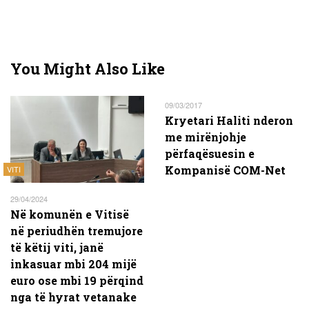
You Might Also Like
09/03/2017
Kryetari Haliti nderon
me mirënjohje
përfaqësuesin e
Kompanisë COM-Net
VITI
29/04/2024
Në komunën e Vitisë
në periudhën tremujore
të këtij viti, janë
inkasuar mbi 204 mijë
euro ose mbi 19 përqind
nga të hyrat vetanake