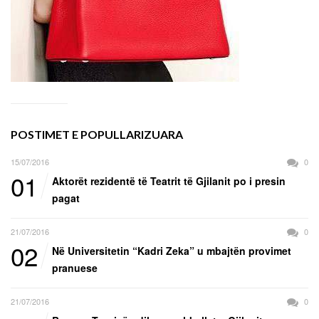
POSTIMET E POPULLARIZUARA
15/07/2016
0
01
Aktorët rezidentë të Teatrit të Gjilanit po i presin
pagat
21/07/2016
0
02
Në Universitetin “Kadri Zeka” u mbajtën provimet
pranuese
21/07/2016
0