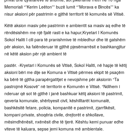
Memoriali “”Kerim Leëton”” buzë lumit “”Morava e Bincës”” ka
nisur aksioni për pastrimin e gjithë territorit të komunës së Vitisë.
Këtë aksion masiv pëe pastrimin e ambientit sa masiv aq edhe të
rëndësishëm me një fjalë rasti e ka hapur,Kryetari I Komunës
Sokol Haliti I cili para të pranishmive të mbledhur dhe të gatshëm
për aksion, ka falënderuar të gjithë pjesëmarrësit e bashkangjitur
në këtë aksion për një ambient të
pastër. -Kryetari i Komunës së Vitisë, Sokol Haliti, në hapje të këtij
aksioni bëri me dije se Komuna e Vitisë përmes ekipit të psaçëm
ka bërë të gjitha parapërgatitjet e nevojshme për aksionin “Ta
pastrojmë Kosovë” në territorin e Komunën e Vitisë. “Ndihem i
nderuar që sot të gjithë i janë bashkuar këtij aksioni të pastrimit,
qeveria komunale, shërbyesit civil, këshilltarët komunalë,
bashkësitë fetare, policia, kompanitë e pastrimit, zjarrfikësit,
kompani private, shoqëria civile, drejtorët e shkollave,
mësimdhënësit, nxënësit dhe të tjerë. Kështu kemi punuar edhe
viteve të kaluara, sepse jemi komuna më ambientale.