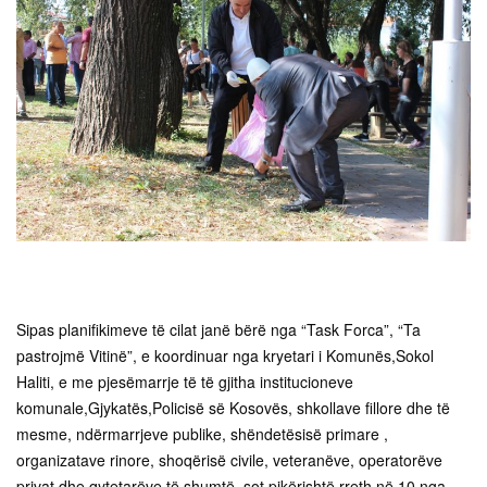
Sipas planifikimeve të cilat janë bërë nga “Task Forca”, “Ta
pastrojmë Vitinë”, e koordinuar nga kryetari i Komunës,Sokol
Haliti, e me pjesëmarrje të të gjitha institucioneve
komunale,Gjykatës,Policisë së Kosovës, shkollave fillore dhe të
mesme, ndërmarrjeve publike, shëndetësisë primare ,
organizatave rinore, shoqërisë civile, veteranëve, operatorëve
privat dhe qytetarëve të shumtë, sot pikërishtë rreth në 10 nga