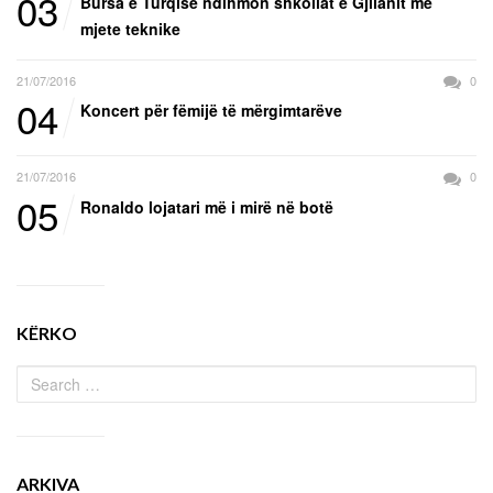
03
Bursa e Turqisë ndihmon shkollat e Gjilanit me
mjete teknike
21/07/2016
0
04
Koncert për fëmijë të mërgimtarëve
21/07/2016
0
05
Ronaldo lojatari më i mirë në botë
KËRKO
ARKIVA