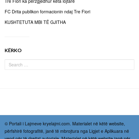
Tre Fiori ka përzgjedhur këta lojtarë
FC Drita publikon formacionin ndaj Tre Fiori
KUSHTETUTA MBI TË GJITHA
KËRKO
© Portali i Lajmeve kryelajmi.com. Materialet në këtë website,
përfshirë fotografitë, janë të mbrojtura nga Ligjet e Aplikuara në
vend për të drejtat autoriale. Materialet në këtë website janë për