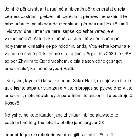
Jemi të përkushtuar ta ruajmë ambientin për gjeneratat e reja,
përmes pastrimit, gjelbërimit, pyllëzimit, përmes menaxhimit të
mbeturinave me standarde evropiane, përmes ruajtjes së lumit
“Morava” dhe lumenjve tjerë, sepse kjo është vetëdije e
vazhdimësisë. Ai tutje ka thënë se “Jemi të vetëdijshëm për
ndryshimet klimatike që po ndodhin, andaj Vitia është komuna e
vetme që është përfshirë në strategjinë e Agjendës 2030 të OKB-
së për Zhvillim të Qëndrueshëm, e cila trajton edhe çështjet
ambientale”, ka thënë kryeari Haliti.
-Ndryshe, kryetari i kësaj komune, Sokol Haliti, me një vendim të
tij, e kishte shpallur vitin 2018 Vit të mbrojtjes së pyjeve dhe Vit të
ambientit, njëkohësisht qysh para fillimit të aksionit “Ta pastrojmë
Kosovën”.
Ndryshe, në këtë kuadër janë zhvilluar mbi 88 aktivitete të
pastrimit në të gjitha lokalitetet dhe janë larguar 23
deponi ilegale të mbeturinave dhe gjithsej mbi 125 tonë