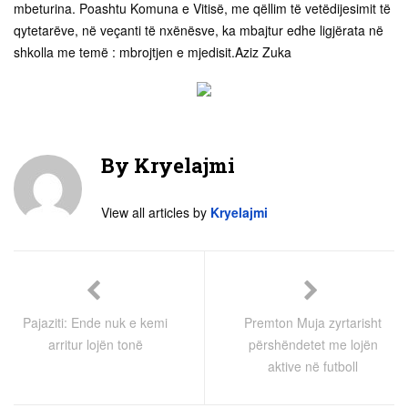
mbeturina. Poashtu Komuna e Vitisë, me qëllim të vetëdijesimit të
qytetarëve, në veçanti të nxënësve, ka mbajtur edhe ligjërata në
shkolla me temë : mbrojtjen e mjedisit.Aziz Zuka
By
Kryelajmi
View all articles by
Kryelajmi
Pajaziti: Ende nuk e kemi
Premton Muja zyrtarisht
arritur lojën tonë
përshëndetet me lojën
aktive në futboll