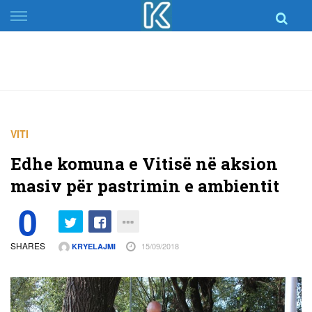
Skip
to
content
VITI
Edhe komuna e Vitisë në aksion
masiv për pastrimin e ambientit
0
SHARES
15/09/2018
KRYELAJMI