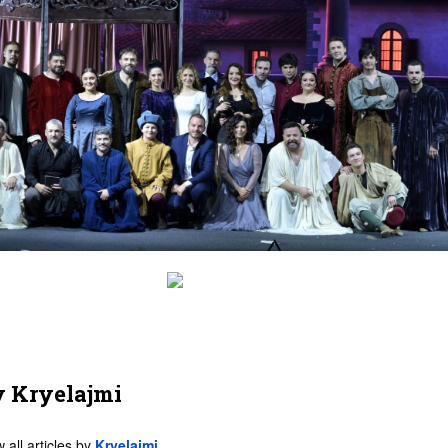
y
Kryelajmi
 all articles by
Kryelajmi