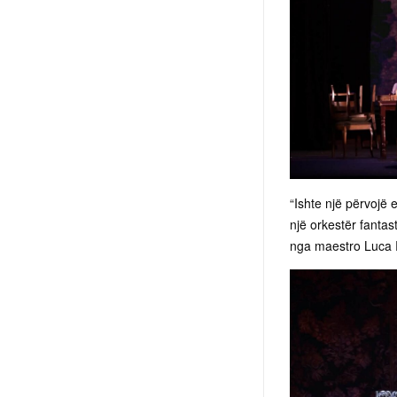
“Ishte një përvojë 
një orkestër fantas
nga maestro Luca R