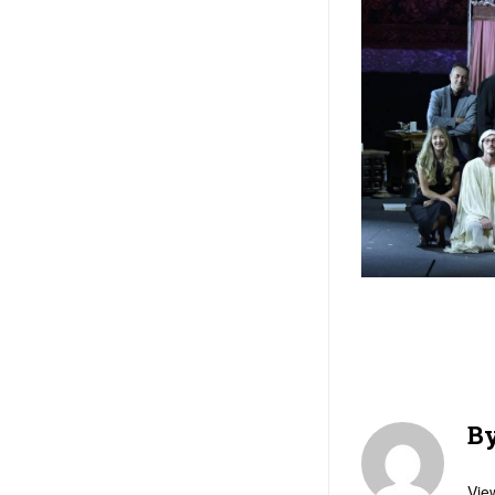
B
View