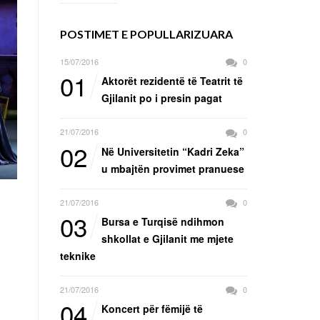
POSTIMET E POPULLARIZUARA
15/07/2016
0
01
Aktorët rezidentë të Teatrit të
Gjilanit po i presin pagat
21/07/2016
0
02
Në Universitetin “Kadri Zeka”
u mbajtën provimet pranuese
21/07/2016
0
03
Bursa e Turqisë ndihmon
shkollat e Gjilanit me mjete
teknike
21/07/2016
0
04
Koncert për fëmijë të