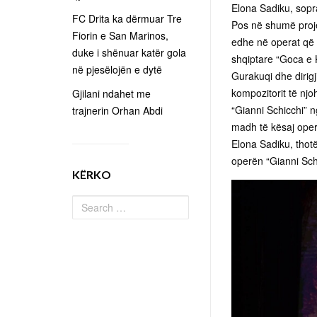
Elona Sadiku, sopr
FC Drita ka dërmuar Tre
Pos në shumë proje
Fiorin e San Marinos,
edhe në operat që 
duke i shënuar katër gola
shqiptare “Goca e 
në pjesëlojën e dytë
Gurakuqi dhe diri
kompozitorit të nj
Gjilani ndahet me
“Gianni Schicchi” 
trajnerin Orhan Abdi
madh të kësaj oper
Elona Sadiku, thotë
operën “Gianni Schi
KËRKO