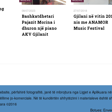
ng
08/07/2023
27/07/2018
Bashkatdhetari
Gjilani në vitin 20
Pajazit Morina i
nis me ANAMOR
dhuron një piano
Music Festival
AKV Gjilanit
bsite, përfshirë fotografitë, janë të mbrojtura nga Ligjet e Aplikuara në
ëllime jo-komerciale. Në të kundërtën shfrytëzimi i materialeve është sh
rvuara ©2016
Botues: Enve