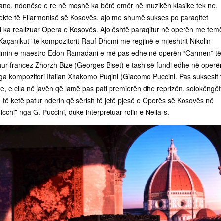
ano, ndonëse e re në moshë ka bërë emër në muzikën klasike tek ne.
kte të Filarmonisë së Kosovës, ajo me shumë sukses po paraqitet
i ka realizuar Opera e Kosovës. Ajo është paraqitur në operën me tem
Kaçanikut” të kompozitorit Rauf Dhomi me regjinë e mjeshtrit Nikolin
gjimin e maestro Edon Ramadani e më pas edhe në operën “Carmen” të
ohur francez Zhorzh Bize (Georges Biset) e tash së fundi edhe në operë
nga kompozitori Italian Xhakomo Puqini (Giacomo Puccini. Pas suksesit 
e, e cila në javën që lamë pas pati premierën dhe reprizën, solokëngët
 të ketë patur nderin që sërish të jetë pjesë e Operës së Kosovës në
cchi” nga G. Puccini, duke interpretuar rolin e Nella-s.