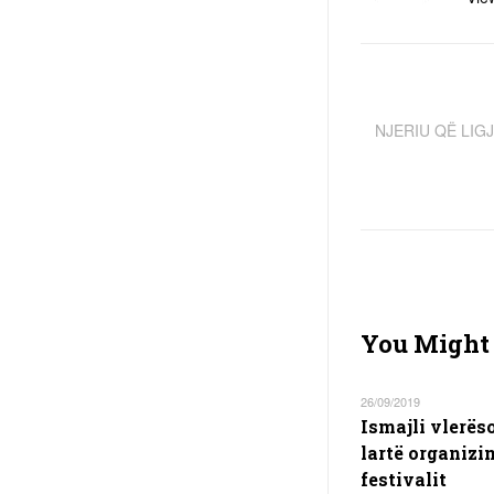
NJERIU QË LIG
You Might 
26/09/2019
Ismajli vlerës
lartë organizi
festivalit