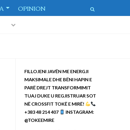
TA
OPINION
Previous
Next
 dytë
-
FILLOJENI JAVËN ME ENERGJI
MAKSIMALE DHE BËNI HAPIN E
PARË DREJT TRANSFORMIMIT
TUAJ DUKE U REGJISTRUAR SOT
NË CROSSFIT TOKË E MIRË!
+383 48 214 407
INSTAGRAM:
@TOKEEMIRE