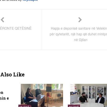
JËRONTE QETËSINË
Hapja e deponisë sanitare në Veleki
për qytetarët, një hap që duhet mirëpr
në Gjilan
Also Like
on
min e
MUZIKË
MUZIKË