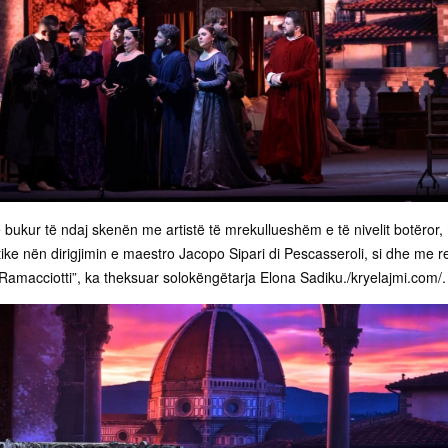
e bukur të ndaj skenën me artistë të mrekullueshëm e të nivelit botëror
tike nën dirigjimin e maestro Jacopo Sipari di Pescasseroli, si dhe me re
amacciotti”, ka theksuar solokëngëtarja Elona Sadiku./kryelajmi.com/.