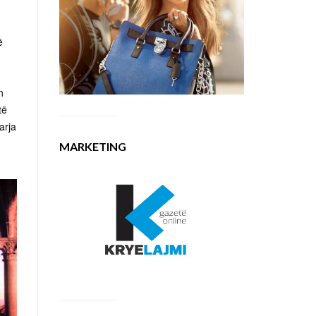
ë
n
të
arja
MARKETING