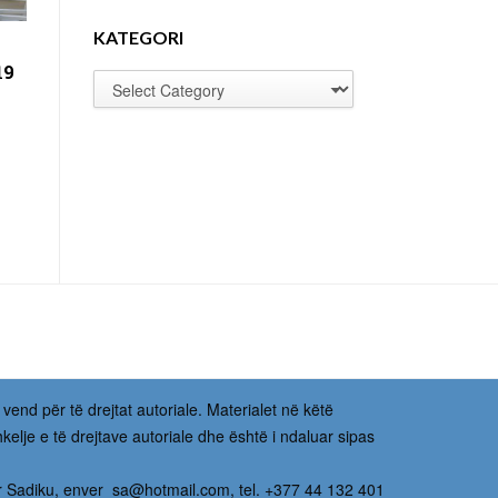
KATEGORI
19
 vend për të drejtat autoriale. Materialet në këtë
kelje e të drejtave autoriale dhe është i ndaluar sipas
r Sadiku,
enver_sa@hotmail.com
, tel. +377 44 132 401