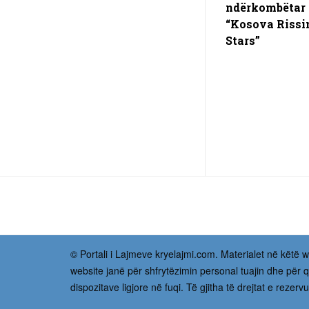
ndërkombëtar
“Kosova Rissi
Stars”
© Portali i Lajmeve kryelajmi.com. Materialet në këtë we
website janë për shfrytëzimin personal tuajin dhe për q
dispozitave ligjore në fuqi. Të gjitha të drejtat e reze