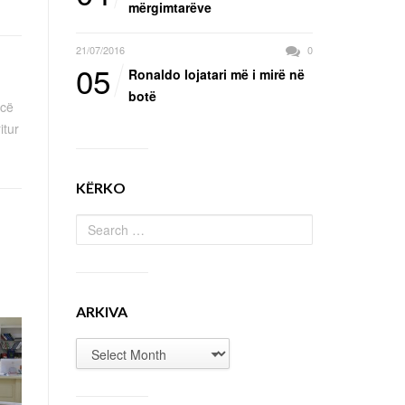
mërgimtarëve
21/07/2016
0
05
Ronaldo lojatari më i mirë në
botë
ncë
itur
KËRKO
ARKIVA