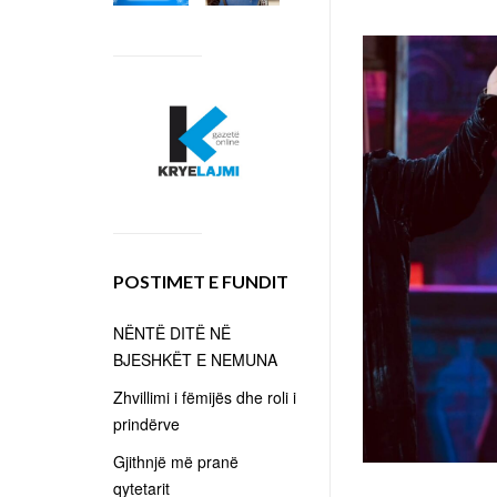
POSTIMET E FUNDIT
NËNTË DITË NË
BJESHKËT E NEMUNA
Zhvillimi i fëmijës dhe roli i
prindërve
Gjithnjë më pranë
qytetarit