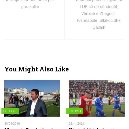
parakalim
LDK-së në nëndegët,
Vërbicë e Zhegocit,
Kishnapole, Sllakoc dhe
Gadish
You Might Also Like
FUTBOLL
FUTBOLL
30/03/2019
28/11/2021