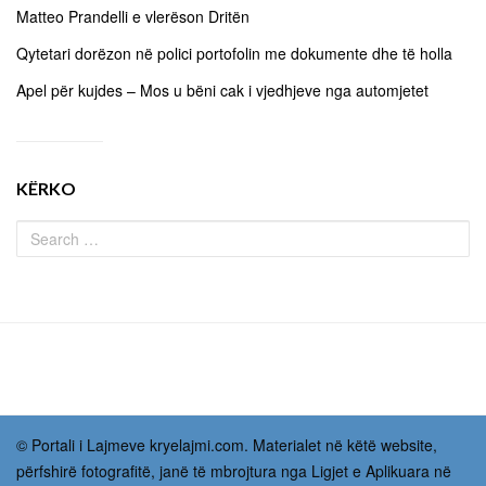
Matteo Prandelli e vlerëson Dritën
Qytetari dorëzon në polici portofolin me dokumente dhe të holla
Apel për kujdes – Mos u bëni cak i vjedhjeve nga automjetet
KËRKO
© Portali i Lajmeve kryelajmi.com. Materialet në këtë website,
përfshirë fotografitë, janë të mbrojtura nga Ligjet e Aplikuara në