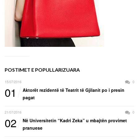
POSTIMET E POPULLARIZUARA
15/07/2016
0
01
Aktorët rezidentë të Teatrit të Gjilanit po i presin
pagat
21/07/2016
0
02
Në Universitetin “Kadri Zeka” u mbajtën provimet
pranuese