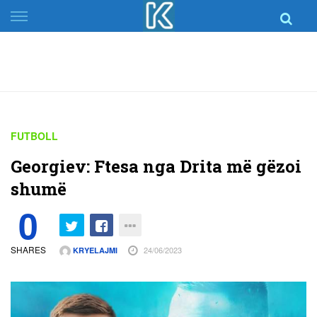
Skip
to
content
FUTBOLL
Georgiev: Ftesa nga Drita më gëzoi
shumë
0
SHARES
24/06/2023
KRYELAJMI