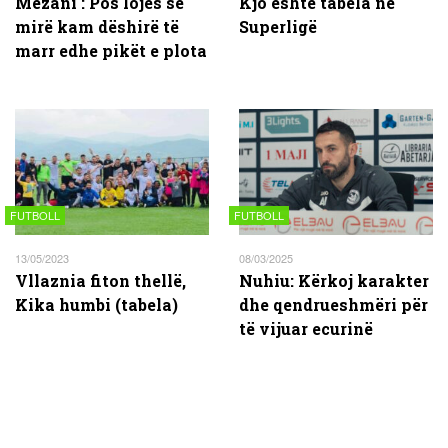
Mezani : Pos lojës së
Kjo është tabela në
mirë kam dëshirë të
Superligë
marr edhe pikët e plota
FUTBOLL
FUTBOLL
13/05/2023
08/03/2025
Vllaznia fiton thellë,
Nuhiu: Kërkoj karakter
Kika humbi (tabela)
dhe qendrueshmëri për
të vijuar ecurinë