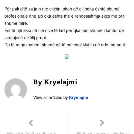
Për pak ditë sa jam me ekipin, shoh që gjithqka është shumë
profesionale dhe ajo qka është më e rëndësishmja ekipi më priti
shumë mirë.
Është një ekip në një nive të lart për qka jam shumë i lumtur që
jam pjesë e këtij grupi.
Do të angazhohem shumë që të ndihmoj klubin në qdo moment.
By
Kryelajmi
View all articles by
Kryelajmi
Mbi një letër dhe dritat për
Përfundoi procesi zgjedhor i