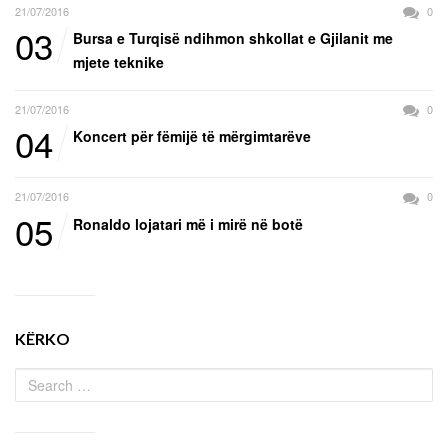
21/07/2016
0
03
Bursa e Turqisë ndihmon shkollat e Gjilanit me
mjete teknike
21/07/2016
0
04
Koncert për fëmijë të mërgimtarëve
21/07/2016
0
05
Ronaldo lojatari më i mirë në botë
KËRKO