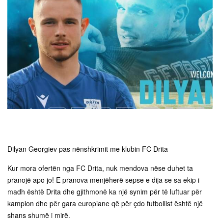
Dilyan Georgiev pas nënshkrimit me klubin FC Drita
Kur mora ofertën nga FC Drita, nuk mendova nëse duhet ta
pranojë apo jo! E pranova menjëherë sepse e dija se sa ekip i
madh është Drita dhe gjithmonë ka një synim për të luftuar për
kampion dhe për gara europiane që për çdo futbollist është një
shans shumë i mirë.