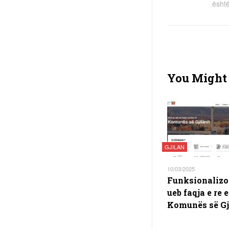
ësht
You Might 
GJILAN
10/03/2025
Funksionalizo
ueb faqja e re e
Komunës së Gj