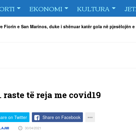
ORTI
EKONOMI
KULTURA
JE
e Fiorin e San Marinos, duke i shënuar katër gola në pjesëlojën e
jnerin Orhan Abdi
-
06/08/2026
r këta lojtarë
-
06/08/2026
acionin ndaj Tre Fiori
-
06/08/2026
rëson Dritën
-
06/08/2026
olici portofolin me dokumente dhe të holla
-
06/08/2026
 TURNEU I BEACH VOLLEY KAMENICA 2026
-
04/08/2026
1 raste të reja me covid19
are on Twitter
Share on Facebook
30/04/2021
LAJMI