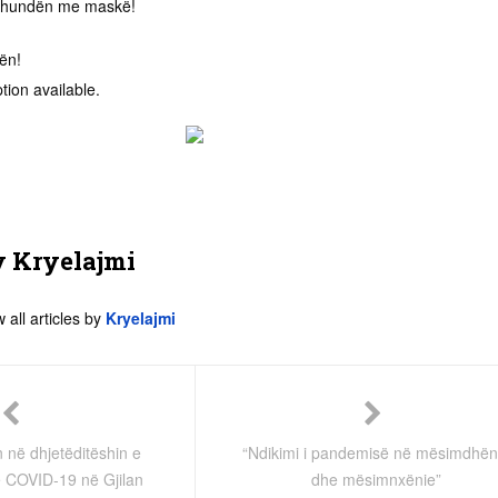
e hundën me maskë!
ën!
y
Kryelajmi
 all articles by
Kryelajmi
an në dhjetëditëshin e
“Ndikimi i pandemisë në mësimdhën
e COVID-19 në Gjilan
dhe mësimnxënie”