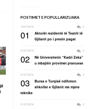
POSTIMET E POPULLARIZUARA
15/07/2016
0
01
Aktorët rezidentë të Teatrit të
Gjilanit po i presin pagat
21/07/2016
0
02
Në Universitetin “Kadri Zeka”
u mbajtën provimet pranuese
21/07/2016
0
03
Bursa e Turqisë ndihmon
jë
shkollat e Gjilanit me mjete
ë
teknike
21/07/2016
0