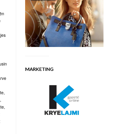
dën
ë
jes
usin
MARKETING
arve
te,
,
te,
2
t