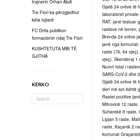
trajnerin Orhan Abdi
Gjatë 24 orëve të 
Tre Fiori ka përzgjedhur
laboratoret privat
këta lojtarë
RAT, janë testuar 
rasteve në terren, p
FC Drita publikon
Brenda 24 orëve ja
formacionin ndaj Tre Fiori
janë nga komunat: F
KUSHTETUTA MBI TË
raste (76, 64 vjeç)
GJITHA
vjeç), Skenderaj 1 r
Numri total i raste
SARS-CoV-2 dhe 2.
Gjatë 24 orëve të f
KËRKO
deri më sot është g
Rastet pozitive jan
Mitrovicë 12 raste,
Suharekë 8 raste, G
Lipjan 5 raste, Mal
raste, Kaçanik 2 ra
komunat Graçanicë,