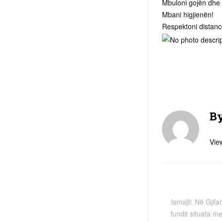
Mbuloni gojën dh
Mbani higjienën!
Respektoni distanc
B
View
Ismajli: Në Gjil
fundit situata m