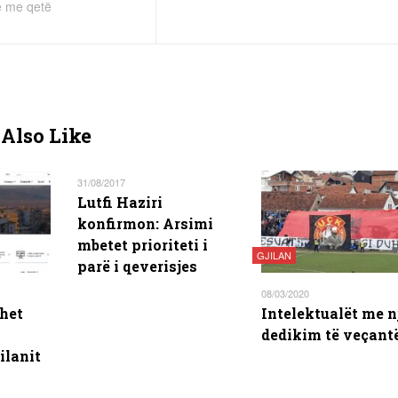
ë me qetë
Also Like
31/08/2017
Lutfi Haziri
konfirmon: Arsimi
mbetet prioriteti i
GJILAN
parë i qeverisjes
08/03/2020
het
Intelektualët me n
dedikim të veçant
ilanit