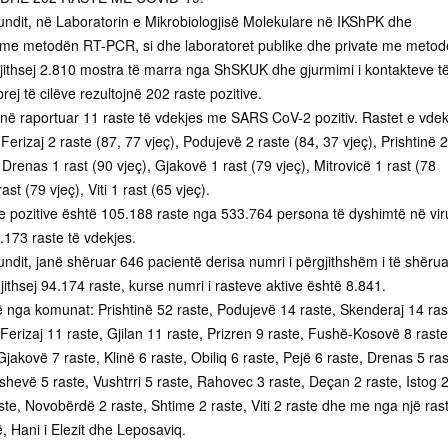
fundit, në Laboratorin e Mikrobiologjisë Molekulare në IKShPK dhe
e me metodën RT-PCR, si dhe laboratoret publike dhe private me meto
gjithsej 2.810 mostra të marra nga ShSKUK dhe gjurmimi i kontakteve t
rej të cilëve rezultojnë 202 raste pozitive.
në raportuar 11 raste të vdekjes me SARS CoV-2 pozitiv. Rastet e vdek
erizaj 2 raste (87, 77 vjeç), Podujevë 2 raste (84, 37 vjeç), Prishtinë 2
, Drenas 1 rast (90 vjeç), Gjakovë 1 rast (79 vjeç), Mitrovicë 1 rast (78
ast (79 vjeç), Viti 1 rast (65 vjeç).
ve pozitive është 105.188 raste nga 533.764 persona të dyshimtë në vir
173 raste të vdekjes.
undit, janë shëruar 646 pacientë derisa numri i përgjithshëm i të shëru
jithsej 94.174 raste, kurse numri i rasteve aktive është 8.841.
ë nga komunat: Prishtinë 52 raste, Podujevë 14 raste, Skenderaj 14 ras
 Ferizaj 11 raste, Gjilan 11 raste, Prizren 9 raste, Fushë-Kosovë 8 raste
jakovë 7 raste, Klinë 6 raste, Obiliq 6 raste, Pejë 6 raste, Drenas 5 ras
ishevë 5 raste, Vushtrri 5 raste, Rahovec 3 raste, Deçan 2 raste, Istog 
ste, Novobërdë 2 raste, Shtime 2 raste, Viti 2 raste dhe me nga një ras
 Hani i Elezit dhe Leposaviq.