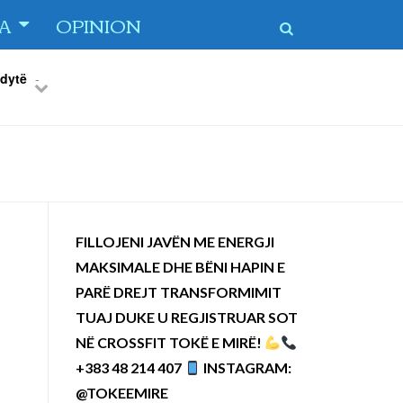
TA
OPINION
 dytë
-
Previous
Next
FILLOJENI JAVËN ME ENERGJI
MAKSIMALE DHE BËNI HAPIN E
PARË DREJT TRANSFORMIMIT
TUAJ DUKE U REGJISTRUAR SOT
NË CROSSFIT TOKË E MIRË!
+383 48 214 407
INSTAGRAM:
@TOKEEMIRE