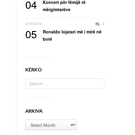
04
Koncert për fëmijë të
mërgimtarëve
21/07/2016
0
05
Ronaldo lojatari më i mirë në
botë
KËRKO
ARKIVA