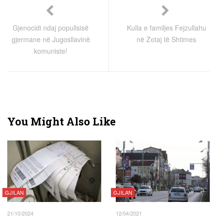
Gjenocidi ndaj popullsisë
Kulla e familjes Fejzullahu
gjermane në Jugosllavinë
në Zotaj të Shtimes
komuniste!
You Might Also Like
GJILAN
GJILAN
21/10/2024
12/04/2021