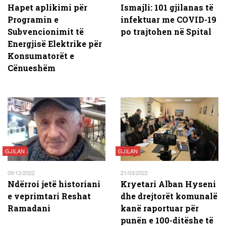
Hapet aplikimi për
Ismajli: 101 gjilanas të
Programin e
infektuar me COVID-19
Subvencionimit të
po trajtohen në Spital
Energjisë Elektrike për
Konsumatorët e
Cënueshëm
GJILAN
GJILAN
09/12/2022
21/03/2022
Ndërroi jetë historiani
Kryetari Alban Hyseni
e veprimtari Reshat
dhe drejtorët komunalë
Ramadani
kanë raportuar për
punën e 100-ditëshe të