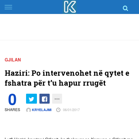
Skip
to
content
GJILAN
Haziri: Po intervenohet në qytet e
fshatra për t’u hapur rrugët
0
SHARES
06/01/2017
KRYELAJMI