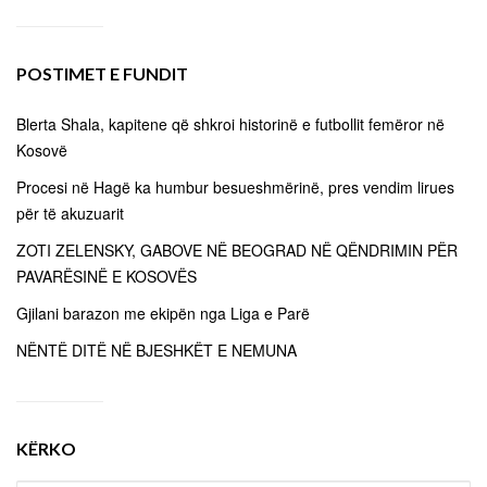
POSTIMET E FUNDIT
Blerta Shala, kapitene që shkroi historinë e futbollit femëror në
Kosovë
Procesi në Hagë ka humbur besueshmërinë, pres vendim lirues
për të akuzuarit
ZOTI ZELENSKY, GABOVE NË BEOGRAD NË QËNDRIMIN PËR
PAVARËSINË E KOSOVËS
Gjilani barazon me ekipën nga Liga e Parë
NËNTË DITË NË BJESHKËT E NEMUNA
KËRKO