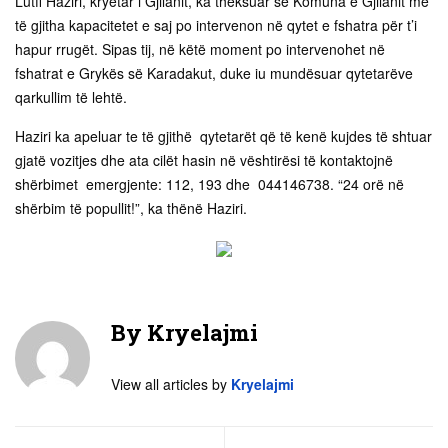
Lutfi Haziri, kryetar i Gjilanit, ka theksuar se Komuna e Gjilanit me
të gjitha kapacitetet e saj po intervenon në qytet e fshatra për t’i
hapur rrugët. Sipas tij, në këtë moment po intervenohet në
fshatrat e Grykës së Karadakut, duke iu mundësuar qytetarëve
qarkullim të lehtë.
Haziri ka apeluar te të gjithë qytetarët që të kenë kujdes të shtuar
gjatë vozitjes dhe ata cilët hasin në vështirësi të kontaktojnë
shërbimet emergjente: 112, 193 dhe 044146738. “24 orë në
shërbim të popullit!”, ka thënë Haziri.
By
Kryelajmi
View all articles by
Kryelajmi