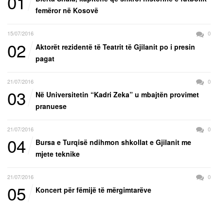
01
femëror në Kosovë
15/07/2016
0
02
Aktorët rezidentë të Teatrit të Gjilanit po i presin
pagat
21/07/2016
0
03
Në Universitetin “Kadri Zeka” u mbajtën provimet
pranuese
21/07/2016
0
04
Bursa e Turqisë ndihmon shkollat e Gjilanit me
mjete teknike
21/07/2016
0
05
Koncert për fëmijë të mërgimtarëve