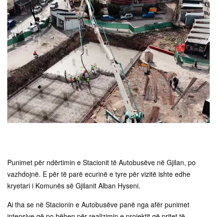
Punimet për ndërtimin e Stacionit të Autobusëve në Gjilan, po
vazhdojnë. E për të parë ecurinë e tyre për vizitë ishte edhe
kryetari i Komunës së Gjilanit Alban Hyseni.
Ai tha se në Stacionin e Autobusëve panë nga afër punimet
intensive që po bëhen për realizimin e projektit që pritet të