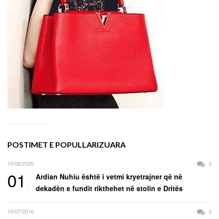
POSTIMET E POPULLARIZUARA
10/08/2026
0
01
Ardian Nuhiu është i vetmi kryetrajner që në
dekadën e fundit rikthehet në stolin e Dritës
15/07/2016
0