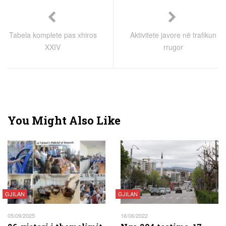
Tabela komplete pas xhiros
Aktivitete javore në trafikun
XXIV
rrugor
You Might Also Like
GJILAN
GJILAN
05/09/2025
16/06/2022