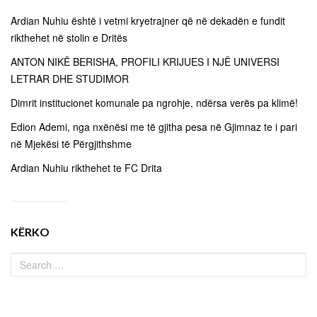
Ardian Nuhiu është i vetmi kryetrajner që në dekadën e fundit
rikthehet në stolin e Dritës
ANTON NIKË BERISHA, PROFILI KRIJUES I NJË UNIVERSI
LETRAR DHE STUDIMOR
Dimrit institucionet komunale pa ngrohje, ndërsa verës pa klimë!
Edion Ademi, nga nxënësi me të gjitha pesa në Gjimnaz te i pari
në Mjekësi të Përgjithshme
Ardian Nuhiu rikthehet te FC Drita
KËRKO