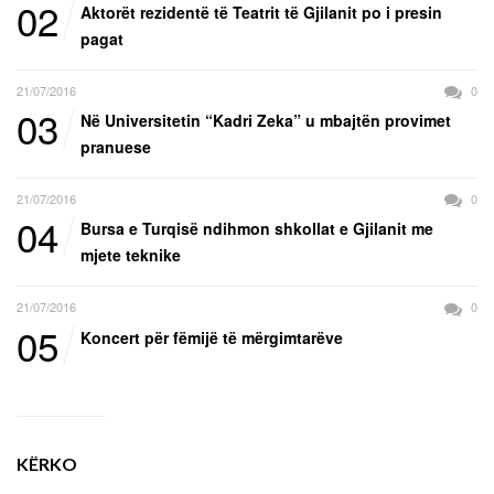
02
Aktorët rezidentë të Teatrit të Gjilanit po i presin
pagat
21/07/2016
0
03
Në Universitetin “Kadri Zeka” u mbajtën provimet
pranuese
21/07/2016
0
04
Bursa e Turqisë ndihmon shkollat e Gjilanit me
mjete teknike
21/07/2016
0
05
Koncert për fëmijë të mërgimtarëve
KËRKO