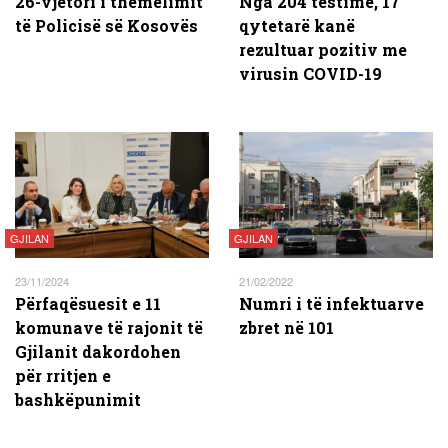
26-vjetori i themelimit
Nga 204 testime, 17
të Policisë së Kosovës
qytetarë kanë
rezultuar pozitiv me
virusin COVID-19
GJILAN
GJILAN
23/11/2024
21/02/2022
Përfaqësuesit e 11
Numri i të infektuarve
komunave të rajonit të
zbret në 101
Gjilanit dakordohen
për rritjen e
bashkëpunimit