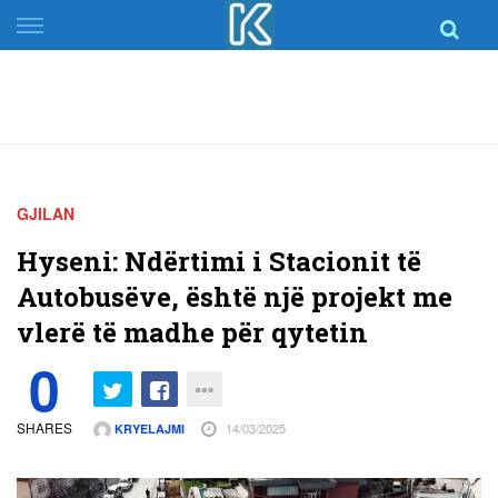
Skip
to
content
GJILAN
Hyseni: Ndërtimi i Stacionit të
Autobusëve, është një projekt me
vlerë të madhe për qytetin
0
SHARES
14/03/2025
KRYELAJMI