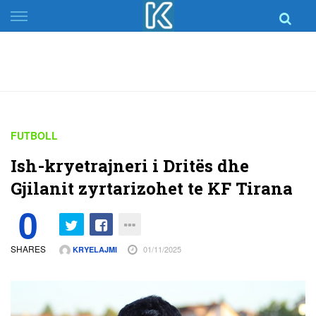
Skip
to
content
FUTBOLL
Ish-kryetrajneri i Dritës dhe
Gjilanit zyrtarizohet te KF Tirana
0
SHARES
01/11/2025
KRYELAJMI