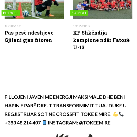
FUTBOLL
FUTBOLL
16/10/2022
19/05/2018
Pas pesë ndeshjeve
KF Shkëndija
Gjilani gjen fitoren
kampione ndër Fatosë
U-13
FILLOJENI JAVËN ME ENERGJI MAKSIMALE DHE BËNI
HAPIN E PARË DREJT TRANSFORMIMIT TUAJ DUKE U
REGJISTRUAR SOT NË CROSSFIT TOKË E MIRË!
+383 48 214 407
INSTAGRAM: @TOKEEMIRE