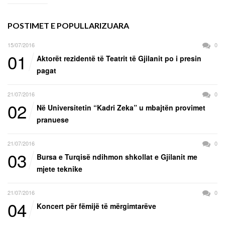
POSTIMET E POPULLARIZUARA
15/07/2016
0
01
Aktorët rezidentë të Teatrit të Gjilanit po i presin
pagat
21/07/2016
0
02
Në Universitetin “Kadri Zeka” u mbajtën provimet
pranuese
21/07/2016
0
03
Bursa e Turqisë ndihmon shkollat e Gjilanit me
mjete teknike
21/07/2016
0
04
Koncert për fëmijë të mërgimtarëve