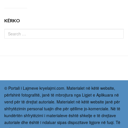
KËRKO
© Portali i Lajmeve kryelajmi.com. Materialet në këtë website,
përfshirë fotografitë, janë të mbrojtura nga Ligjet e Aplikuara në
vend për të drejtat autoriale. Materialet në këtë website janë për
shfrytëzimin personal tuajin dhe për qëllime jo-komerciale. Në të
kundërtën shfrytëzimi i materialeve është shkelje e të drejtave
autoriale dhe është i ndaluar sipas dispozitave ligjore në fuqi. Të