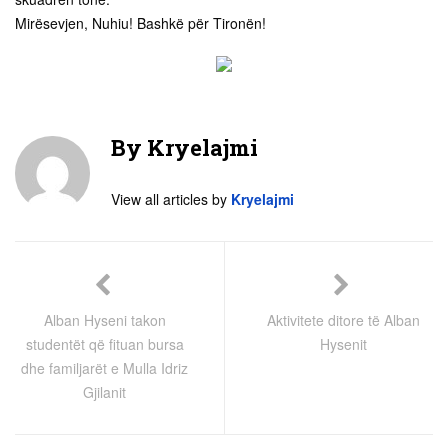
Mirësevjen, Nuhiu! Bashkë për Tironën!
By
Kryelajmi
View all articles by
Kryelajmi
Alban Hyseni takon
Aktivitete ditore të Alban
studentët që fituan bursa
Hysenit
dhe familjarët e Mulla Idriz
Gjilanit