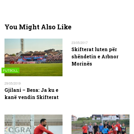
You Might Also Like
23/05/2017
Skifterat luten për
shëndetin e Arbnor
Morinës
FUTBOLL
29/05/2019
Gjilani – Besa: Ja ku e
kanë vendin Skifterat