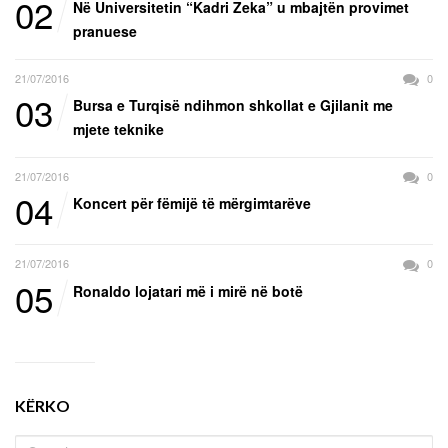
02
Në Universitetin “Kadri Zeka” u mbajtën provimet
pranuese
21/07/2016
0
03
Bursa e Turqisë ndihmon shkollat e Gjilanit me
mjete teknike
21/07/2016
0
04
Koncert për fëmijë të mërgimtarëve
21/07/2016
0
05
Ronaldo lojatari më i mirë në botë
KËRKO