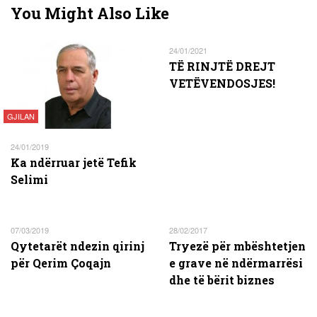
You Might Also Like
24/01/2021
TË RINJTË DREJT
VETËVENDOSJES!
GJILAN
24/01/2019
Ka ndërruar jetë Tefik
Selimi
07/03/2019
28/02/2017
Qytetarët ndezin qirinj
Tryezë për mbështetjen
për Qerim Çoqajn
e grave në ndërmarrësi
dhe të bërit biznes