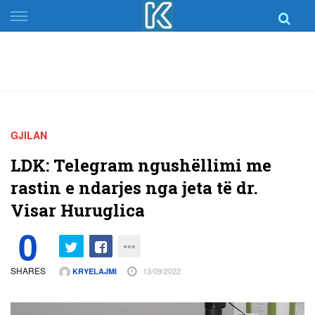
Skip
to
content
GJILAN
LDK: Telegram ngushëllimi me
rastin e ndarjes nga jeta të dr.
Visar Huruglica
0
SHARES
13/09/2022
KRYELAJMI