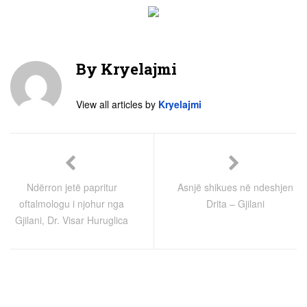
By
Kryelajmi
View all articles by
Kryelajmi
Ndërron jetë papritur
Asnjë shikues në ndeshjen
oftalmologu i njohur nga
Drita – Gjilani
Gjilani, Dr. Visar Huruglica