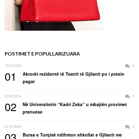
POSTIMET E POPULLARIZUARA
15/07/2016
0
01
Aktorët rezidentë të Teatrit të Gjilanit po i presin
pagat
21/07/2016
0
02
Në Universitetin “Kadri Zeka” u mbajtën provimet
pranuese
21/07/2016
0
03
Bursa e Turqisë ndihmon shkollat e Gjilanit me