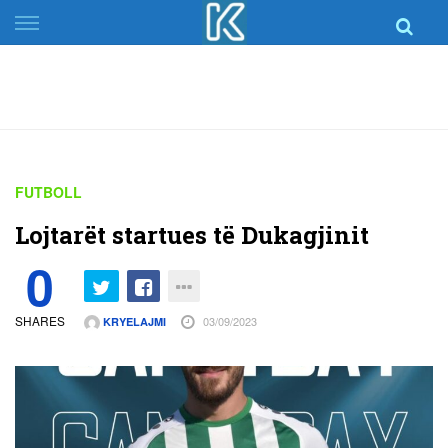
Skip
to
content
FUTBOLL
Lojtarët startues të Dukagjinit
0
SHARES
03/09/2023
KRYELAJMI