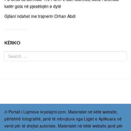
katër gola në pjesëlojën e dytë
Gjilani ndahet me trajnerin Orhan Abdi
KËRKO
© Portali i Lajmeve kryelajmi.com. Materialet në këtë website,
përfshirë fotografitë, janë të mbrojtura nga Ligjet e Aplikuara në
vend për të drejtat autoriale. Materialet në këtë website janë për