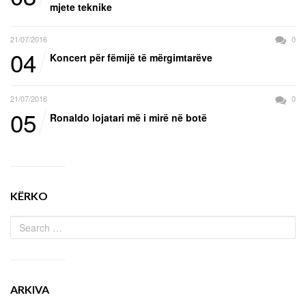
mjete teknike
21/07/2016
0
04
Koncert për fëmijë të mërgimtarëve
21/07/2016
0
05
Ronaldo lojatari më i mirë në botë
KËRKO
ARKIVA