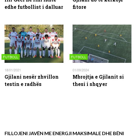
edhe futbollist i dalluar
fitore
FUTBOLL
FUTBOLL
18/01/2021
01/09/2024
Gjilani nesër zhvillon
Mbrojtja e Gjilanit si
testin e radhës
thesi i shqyer
FILLOJENI JAVËN ME ENERGJI MAKSIMALE DHE BËNI