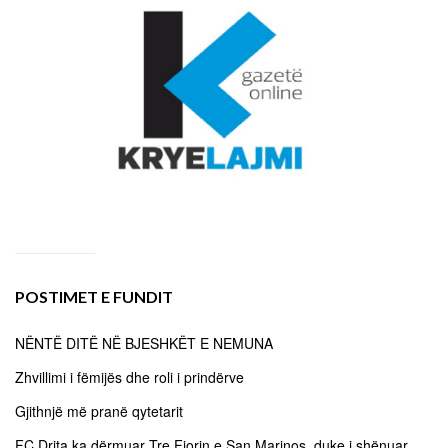
POSTIMET E FUNDIT
NËNTË DITË NË BJESHKËT E NEMUNA
Zhvillimi i fëmijës dhe roli i prindërve
Gjithnjë më pranë qytetarit
FC Drita ka dërmuar Tre Fiorin e San Marinos, duke i shënuar