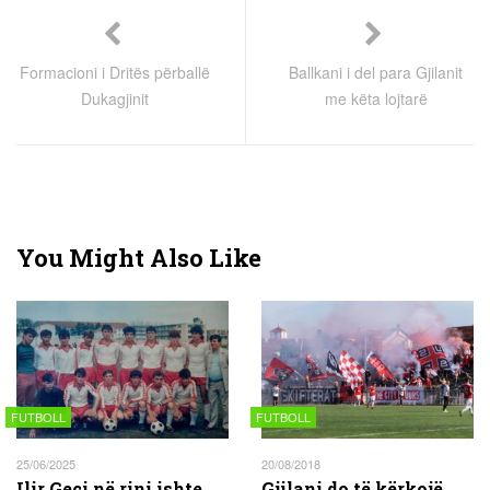
Formacioni i Dritës përballë
Ballkani i del para Gjilanit
Dukagjinit
me këta lojtarë
You Might Also Like
FUTBOLL
FUTBOLL
25/06/2025
20/08/2018
Ilir Geci në rini ishte
Gjilani do të kërkojë