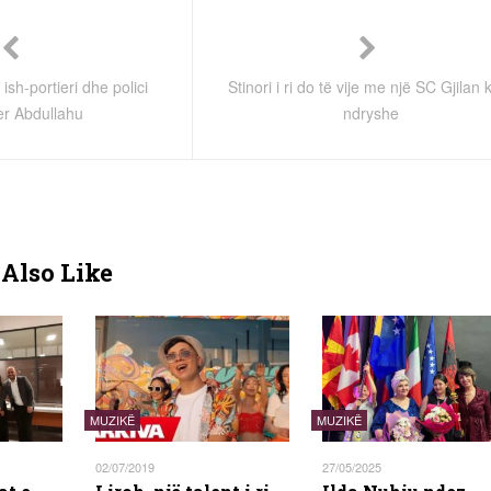
sh-portieri dhe polici
Stinori i ri do të vije me një SC Gjilan k
r Abdullahu
ndryshe
Also Like
MUZIKË
MUZIKË
02/07/2019
27/05/2025