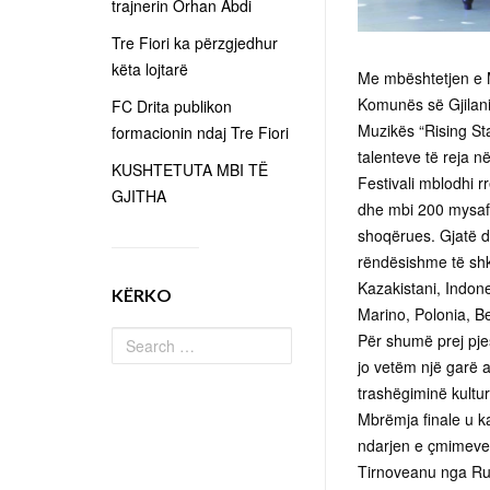
trajnerin Orhan Abdi
Tre Fiori ka përzgjedhur
këta lojtarë
Me mbështetjen e Mi
Komunës së Gjilanit
FC Drita publikon
Muzikës “Rising St
formacionin ndaj Tre Fiori
talenteve të reja n
KUSHTETUTA MBI TË
Festivali mblodhi 
GJITHA
dhe mbi 200 mysafi
shoqërues. Gjatë di
rëndësishme të shk
Kazakistani, Indone
KËRKO
Marino, Polonia, Be
Për shumë prej pjes
jo vetëm një garë a
trashëgiminë kultur
Mbrëmja finale u ka
ndarjen e çmimeve k
Tirnoveanu nga Ru