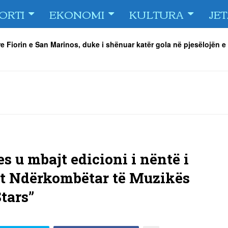
ORTI
EKONOMI
KULTURA
JE
e Fiorin e San Marinos, duke i shënuar katër gola në pjesëlojën e
jnerin Orhan Abdi
-
06/08/2026
r këta lojtarë
-
06/08/2026
acionin ndaj Tre Fiori
-
06/08/2026
rëson Dritën
-
06/08/2026
olici portofolin me dokumente dhe të holla
-
06/08/2026
 TURNEU I BEACH VOLLEY KAMENICA 2026
-
04/08/2026
s u mbajt edicioni i nëntë i
it Ndërkombëtar të Muzikës
tars”