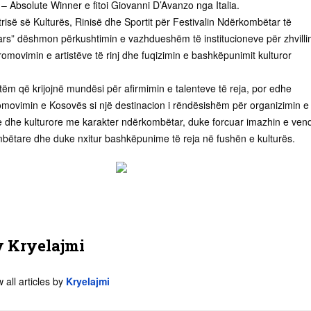
– Absolute Winner e fitoi Giovanni D’Avanzo nga Italia.
risë së Kulturës, Rinisë dhe Sportit për Festivalin Ndërkombëtar të
ars” dëshmon përkushtimin e vazhdueshëm të institucioneve për zhvilli
promovimin e artistëve të rinj dhe fuqizimin e bashkëpunimit kulturor
 vetëm që krijojnë mundësi për afirmimin e talenteve të reja, por edhe
omovimin e Kosovës si një destinacion i rëndësishëm për organizimin e
ike dhe kulturore me karakter ndërkombëtar, duke forcuar imazhin e vend
ëtare dhe duke nxitur bashkëpunime të reja në fushën e kulturës.
y
Kryelajmi
 all articles by
Kryelajmi