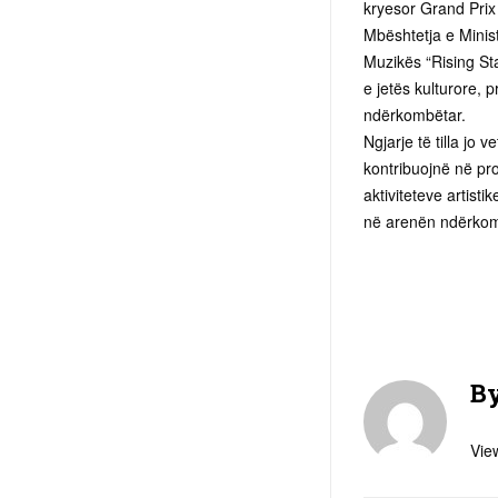
kryesor Grand Prix 
Mbështetja e Minist
Muzikës “Rising St
e jetës kulturore, 
ndërkombëtar.
Ngjarje të tilla jo
kontribuojnë në pr
aktiviteteve artist
në arenën ndërkomb
B
View