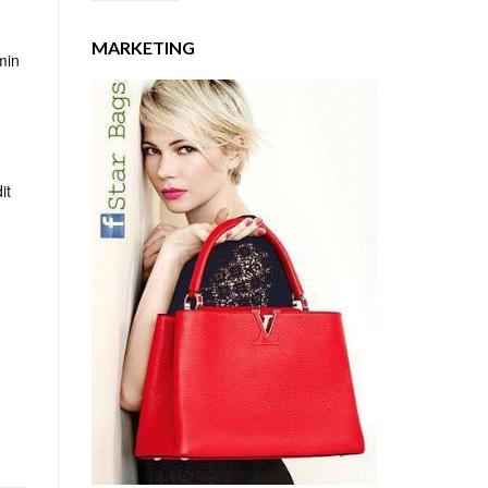
MARKETING
min
it