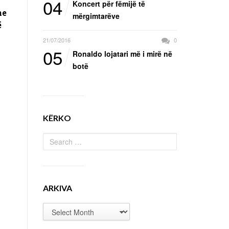
04
Koncert për fëmijë të
he
mërgimtarëve
ë
21/07/2016
0
05
Ronaldo lojatari më i mirë në
botë
KËRKO
ARKIVA