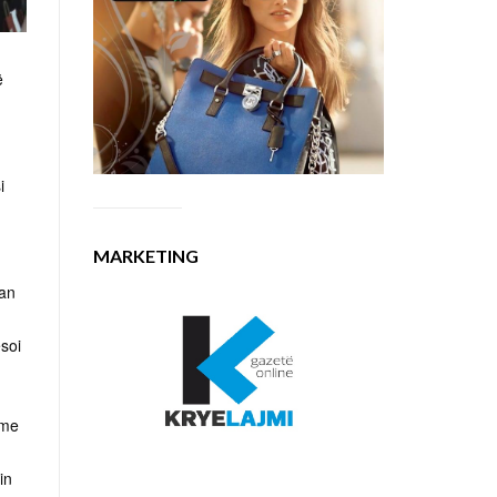
ë
i
MARKETING
San
ësoi
 me
in