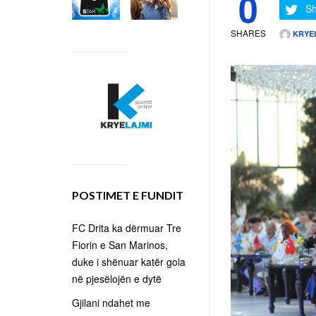
0
Sh
SHARES
KRYE
POSTIMET E FUNDIT
FC Drita ka dërmuar Tre
Fiorin e San Marinos,
duke i shënuar katër gola
në pjesëlojën e dytë
Gjilani ndahet me