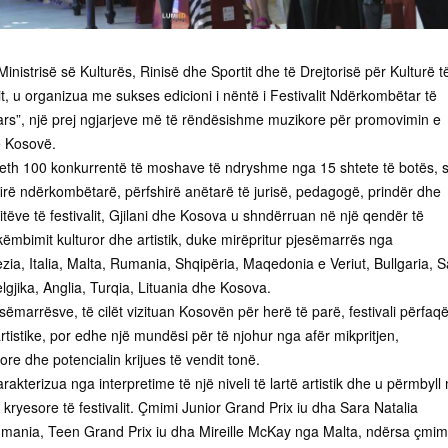
nistrisë së Kulturës, Rinisë dhe Sportit dhe të Drejtorisë për Kulturë t
, u organizua me sukses edicioni i nëntë i Festivalit Ndërkombëtar të
ars”, një prej ngjarjeve më të rëndësishme muzikore për promovimin e
ë Kosovë.
rreth 100 konkurrentë të moshave të ndryshme nga 15 shtete të botës, s
rë ndërkombëtarë, përfshirë anëtarë të jurisë, pedagogë, prindër dhe
tëve të festivalit, Gjilani dhe Kosova u shndërruan në një qendër të
ëmbimit kulturor dhe artistik, duke mirëpritur pjesëmarrës nga
zia, Italia, Malta, Rumania, Shqipëria, Maqedonia e Veriut, Bullgaria, 
lgjika, Anglia, Turqia, Lituania dhe Kosova.
ëmarrësve, të cilët vizituan Kosovën për herë të parë, festivali përfaq
rtistike, por edhe një mundësi për të njohur nga afër mikpritjen,
ore dhe potencialin krijues të vendit tonë.
rakterizua nga interpretime të një niveli të lartë artistik dhe u përmbyll
ryesore të festivalit. Çmimi Junior Grand Prix iu dha Sara Natalia
mania, Teen Grand Prix iu dha Mireille McKay nga Malta, ndërsa çmim