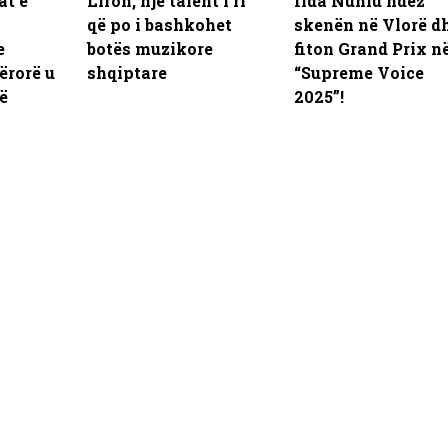
at e
Liroh, një talent i ri
Ilda Nuhiu ndez
që po i bashkohet
skenën në Vlorë d
e
botës muzikore
fiton Grand Prix n
ërorë u
shqiptare
“Supreme Voice
ë
2025”!