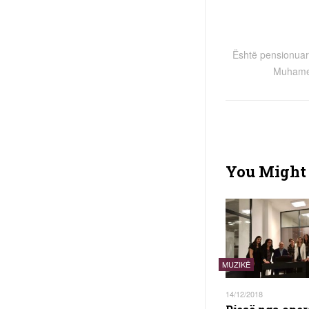
Është pensionuar i
Muhame
You Might 
MUZIKË
14/12/2018