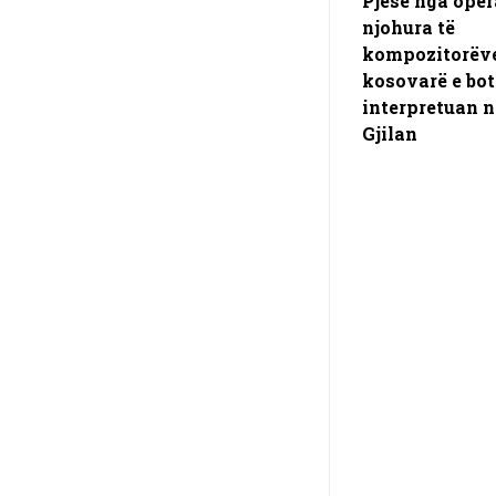
Pjesë nga oper
njohura të
kompozitorëv
kosovarë e bot
interpretuan n
Gjilan