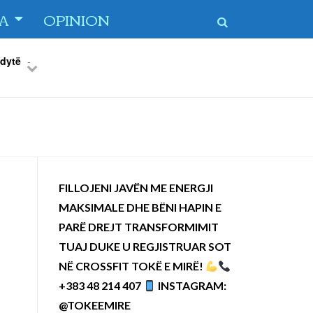
TA
OPINION
 dytë
-
Previous
Next
FILLOJENI JAVËN ME ENERGJI
MAKSIMALE DHE BËNI HAPIN E
PARË DREJT TRANSFORMIMIT
TUAJ DUKE U REGJISTRUAR SOT
NË CROSSFIT TOKË E MIRË!
+383 48 214 407
INSTAGRAM:
@TOKEEMIRE