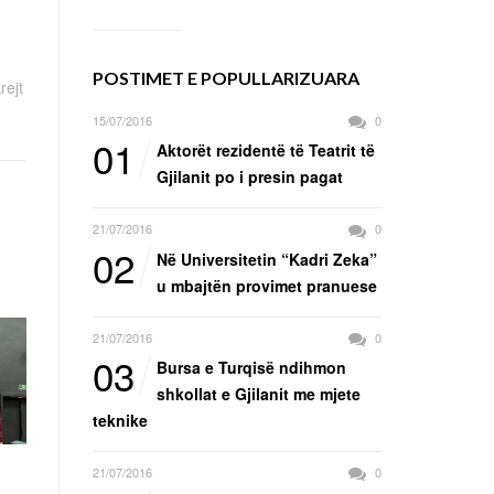
POSTIMET E POPULLARIZUARA
rejt
15/07/2016
0
01
Aktorët rezidentë të Teatrit të
Gjilanit po i presin pagat
21/07/2016
0
02
Në Universitetin “Kadri Zeka”
u mbajtën provimet pranuese
21/07/2016
0
03
Bursa e Turqisë ndihmon
shkollat e Gjilanit me mjete
teknike
21/07/2016
0