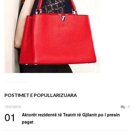
POSTIMET E POPULLARIZUARA
15/07/2016
0
01
Aktorët rezidentë të Teatrit të Gjilanit po i presin
pagat