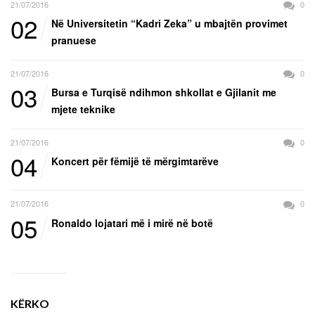
21/07/2016
0
02
Në Universitetin “Kadri Zeka” u mbajtën provimet
pranuese
21/07/2016
0
03
Bursa e Turqisë ndihmon shkollat e Gjilanit me
mjete teknike
21/07/2016
0
04
Koncert për fëmijë të mërgimtarëve
21/07/2016
0
05
Ronaldo lojatari më i mirë në botë
KËRKO