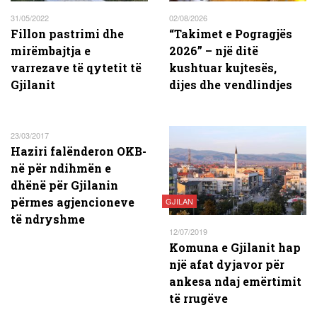
31/05/2022
02/08/2026
Fillon pastrimi dhe
“Takimet e Pogragjës
mirëmbajtja e
2026” – një ditë
varrezave të qytetit të
kushtuar kujtesës,
Gjilanit
dijes dhe vendlindjes
23/03/2017
Haziri falënderon OKB-
në për ndihmën e
dhënë për Gjilanin
përmes agjencioneve
GJILAN
të ndryshme
12/07/2019
Komuna e Gjilanit hap
një afat dyjavor për
ankesa ndaj emërtimit
të rrugëve