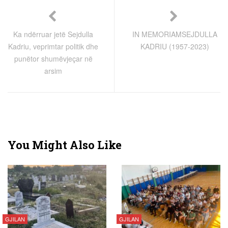
Ka ndërruar jetë Sejdulla
IN MEMORIAMSEJDULLA
Kadriu, veprimtar politik dhe
KADRIU (1957-2023)
punëtor shumëvjeçar në
arsim
You Might Also Like
GJILAN
GJILAN