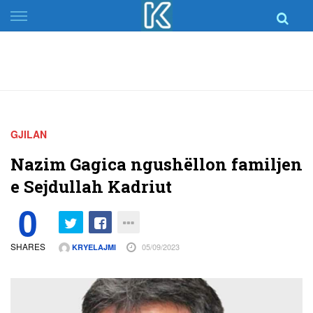
Skip
to
content
GJILAN
Nazim Gagica ngushëllon familjen
e Sejdullah Kadriut
0
SHARES
05/09/2023
KRYELAJMI