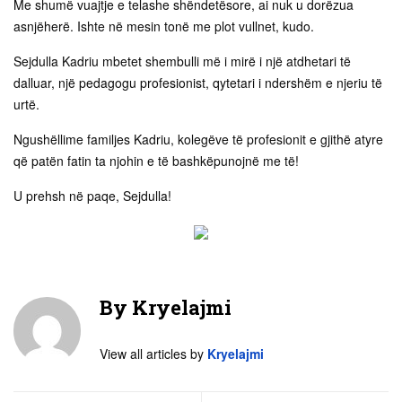
Me shumë vuajtje e telashe shëndetësore, ai nuk u dorëzua
asnjëherë. Ishte në mesin tonë me plot vullnet, kudo.
Sejdulla Kadriu mbetet shembulli më i mirë i një atdhetari të
dalluar, një pedagogu profesionist, qytetari i ndershëm e njeriu të
urtë.
Ngushëllime familjes Kadriu, kolegëve të profesionit e gjithë atyre
që patën fatin ta njohin e të bashkëpunojnë me të!
U prehsh në paqe, Sejdulla!
By
Kryelajmi
View all articles by
Kryelajmi