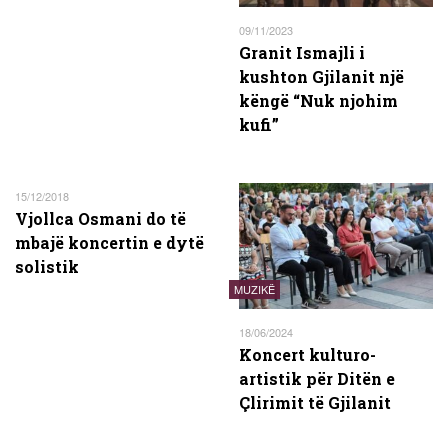
09/11/2023
Granit Ismajli i
kushton Gjilanit një
këngë “Nuk njohim
kufi”
15/12/2018
Vjollca Osmani do të
mbajë koncertin e dytë
solistik
MUZIKË
18/06/2024
Koncert kulturo-
artistik për Ditën e
Çlirimit të Gjilanit