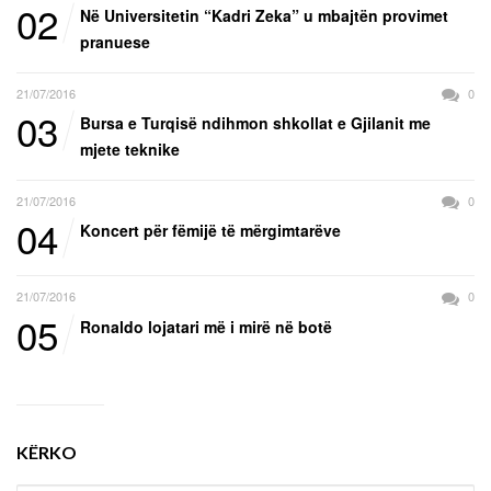
02
Në Universitetin “Kadri Zeka” u mbajtën provimet
pranuese
21/07/2016
0
03
Bursa e Turqisë ndihmon shkollat e Gjilanit me
mjete teknike
21/07/2016
0
04
Koncert për fëmijë të mërgimtarëve
21/07/2016
0
05
Ronaldo lojatari më i mirë në botë
KËRKO