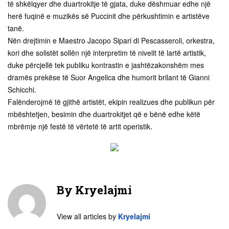
të shkëlqyer dhe duartrokitje të gjata, duke dëshmuar edhe një
herë fuqinë e muzikës së Puccinit dhe përkushtimin e artistëve
tanë.
Nën drejtimin e Maestro Jacopo Sipari di Pescasseroli, orkestra,
kori dhe solistët sollën një interpretim të nivelit të lartë artistik,
duke përcjellë tek publiku kontrastin e jashtëzakonshëm mes
dramës prekëse të Suor Angelica dhe humorit brilant të Gianni
Schicchi.
Falënderojmë të gjithë artistët, ekipin realizues dhe publikun për
mbështetjen, besimin dhe duartrokitjet që e bënë edhe këtë
mbrëmje një festë të vërtetë të artit operistik.
By
Kryelajmi
View all articles by
Kryelajmi