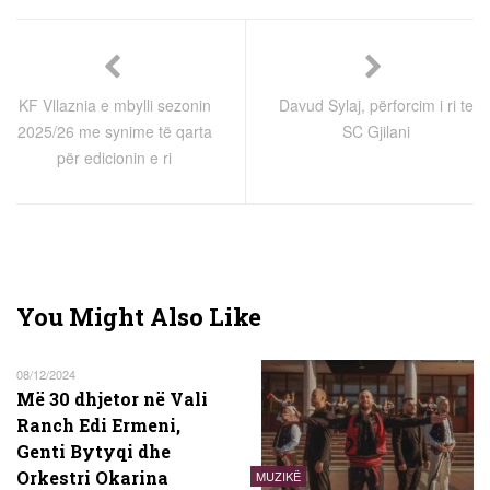
KF Vllaznia e mbylli sezonin
Davud Sylaj, përforcim i ri te
2025/26 me synime të qarta
SC Gjilani
për edicionin e ri
You Might Also Like
08/12/2024
Më 30 dhjetor në Vali
Ranch Edi Ermeni,
Genti Bytyqi dhe
Orkestri Okarina
MUZIKË