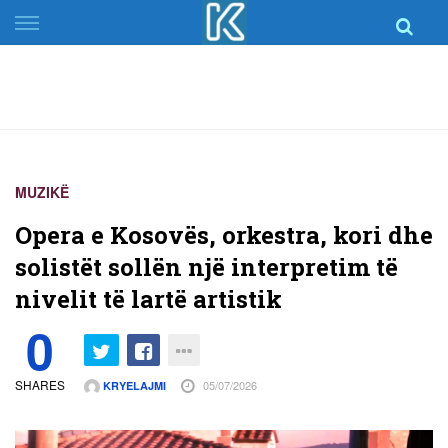
Skip
to
content
MUZIKË
Opera e Kosovës, orkestra, kori dhe
solistët sollën një interpretim të
nivelit të lartë artistik
0
SHARES
05/07/2026
KRYELAJMI