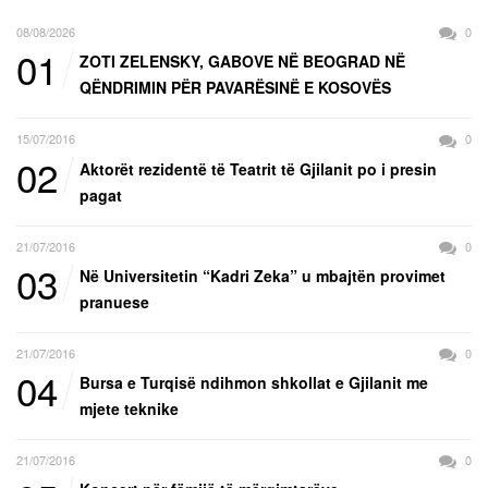
08/08/2026
0
01
ZOTI ZELENSKY, GABOVE NË BEOGRAD NË
QËNDRIMIN PËR PAVARËSINË E KOSOVËS
15/07/2016
0
02
Aktorët rezidentë të Teatrit të Gjilanit po i presin
pagat
21/07/2016
0
03
Në Universitetin “Kadri Zeka” u mbajtën provimet
pranuese
21/07/2016
0
04
Bursa e Turqisë ndihmon shkollat e Gjilanit me
mjete teknike
21/07/2016
0