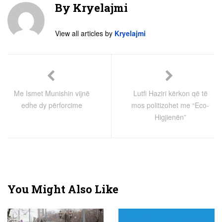
By
Kryelajmi
View all articles by
Kryelajmi
Me Ismet Munishin vijnë
Lutfi Haziri kërkon që të
edhe dy përforcime
mos politizohet me “Eco-
Higjienën”
You Might Also Like