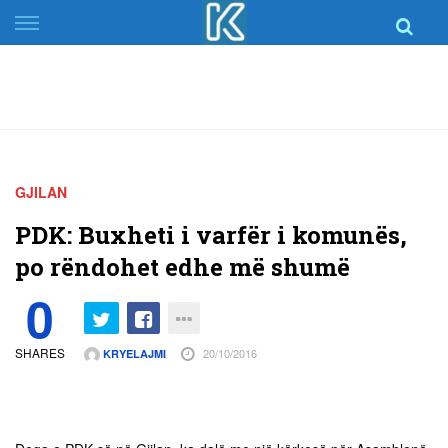
Skip
to
content
GJILAN
PDK: Buxheti i varfër i komunës,
po rëndohet edhe më shumë
0
SHARES
20/10/2016
KRYELAJMI