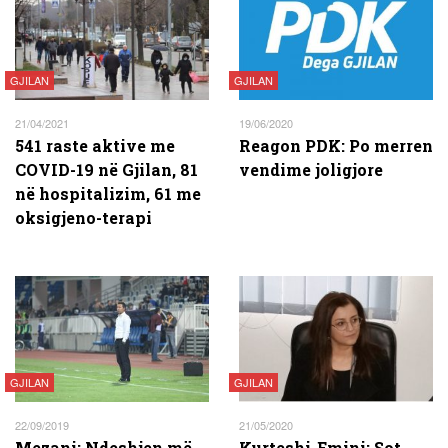
GJILAN
GJILAN
21/04/2021
19/06/2020
541 raste aktive me
Reagon PDK: Po merren
COVID-19 në Gjilan, 81
vendime joligjore
në hospitalizim, 61 me
oksigjeno-terapi
GJILAN
GJILAN
22/09/2019
21/05/2020
Mezani: Ndeshjen më
Kurteshi-Emini: Sot