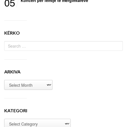
05
Koncert për fëmijë të mërgimtarëve
KËRKO
ARKIVA
KATEGORI