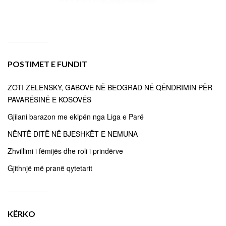
POSTIMET E FUNDIT
ZOTI ZELENSKY, GABOVE NË BEOGRAD NË QËNDRIMIN PËR
PAVARËSINË E KOSOVËS
Gjilani barazon me ekipën nga Liga e Parë
NËNTË DITË NË BJESHKËT E NEMUNA
Zhvillimi i fëmijës dhe roli i prindërve
Gjithnjë më pranë qytetarit
KËRKO