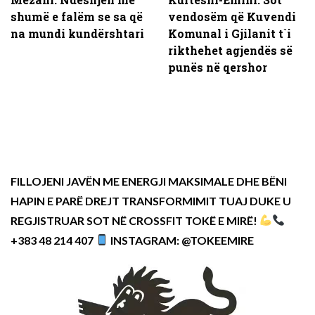
shumë e falëm se sa që
vendosëm që Kuvendi
na mundi kundërshtari
Komunal i Gjilanit t`i
rikthehet agjendës së
punës në qershor
FILLOJENI JAVËN ME ENERGJI MAKSIMALE DHE BËNI
HAPIN E PARË DREJT TRANSFORMIMIT TUAJ DUKE U
REGJISTRUAR SOT NË CROSSFIT TOKË E MIRË!
+383 48 214 407
INSTAGRAM: @TOKEEMIRE