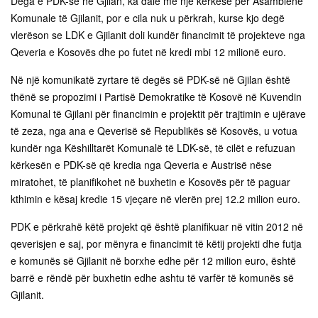
Dega e PDK-së në Gjilan, ka dalë me një kërkesë për Asamblenë
Komunale të Gjilanit, por e cila nuk u përkrah, kurse kjo degë
vlerëson se LDK e Gjilanit doli kundër financimit të projekteve nga
Qeveria e Kosovës dhe po futet në kredi mbi 12 milionë euro.
Në një komunikatë zyrtare të degës së PDK-së në Gjilan është
thënë se propozimi i Partisë Demokratike të Kosovë në Kuvendin
Komunal të Gjilani për financimin e projektit për trajtimin e ujërave
të zeza, nga ana e Qeverisë së Republikës së Kosovës, u votua
kundër nga Këshilltarët Komunalë të LDK-së, të cilët e refuzuan
kërkesën e PDK-së që kredia nga Qeveria e Austrisë nëse
miratohet, të planifikohet në buxhetin e Kosovës për të paguar
kthimin e kësaj kredie 15 vjeçare në vlerën prej 12.2 milion euro.
PDK e përkrahë këtë projekt që është planifikuar në vitin 2012 në
qeverisjen e saj, por mënyra e financimit të këtij projekti dhe futja
e komunës së Gjilanit në borxhe edhe për 12 milion euro, është
barrë e rëndë për buxhetin edhe ashtu të varfër të komunës së
Gjilanit.