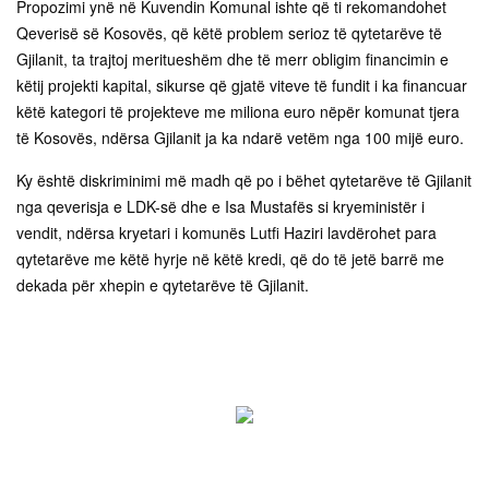
Propozimi ynë në Kuvendin Komunal ishte që ti rekomandohet
Qeverisë së Kosovës, që këtë problem serioz të qytetarëve të
Gjilanit, ta trajtoj meritueshëm dhe të merr obligim financimin e
këtij projekti kapital, sikurse që gjatë viteve të fundit i ka financuar
këtë kategori të projekteve me miliona euro nëpër komunat tjera
të Kosovës, ndërsa Gjilanit ja ka ndarë vetëm nga 100 mijë euro.
Ky është diskriminimi më madh që po i bëhet qytetarëve të Gjilanit
nga qeverisja e LDK-së dhe e Isa Mustafës si kryeministër i
vendit, ndërsa kryetari i komunës Lutfi Haziri lavdërohet para
qytetarëve me këtë hyrje në këtë kredi, që do të jetë barrë me
dekada për xhepin e qytetarëve të Gjilanit.