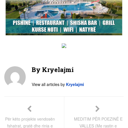
By
Kryelajmi
View all articles by
Kryelajmi
Për këto projekte vendosën
MEDITIM PËR POEZINË E
fshatrat, gratë dhe rinia e
VALLES (Me rastin e