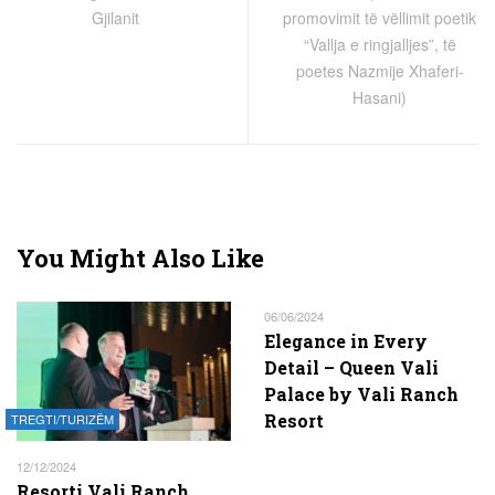
Gjilanit
promovimit të vëllimit poetik
“Vallja e ringjalljes”, të
poetes Nazmije Xhaferi-
Hasani)
You Might Also Like
06/06/2024
Elegance in Every
Detail – Queen Vali
Palace by Vali Ranch
Resort
TREGTI/TURIZËM
12/12/2024
Resorti Vali Ranch,