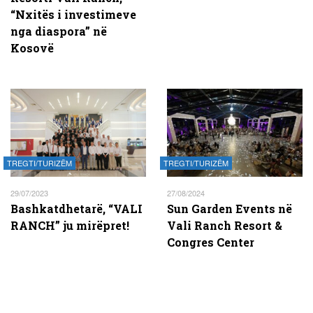
“Nxitës i investimeve
nga diaspora” në
Kosovë
TREGTI/TURIZËM
TREGTI/TURIZËM
29/07/2023
27/08/2024
Bashkatdhetarë, “VALI
Sun Garden Events në
RANCH” ju mirëpret!
Vali Ranch Resort &
Congres Center