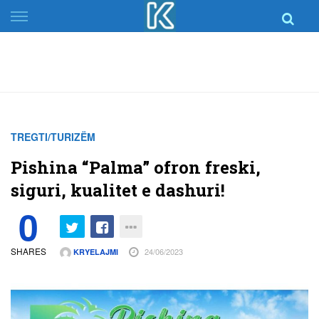
Skip
to
content
TREGTI/TURIZËM
Pishina “Palma” ofron freski,
siguri, kualitet e dashuri!
0
SHARES
24/06/2023
KRYELAJMI