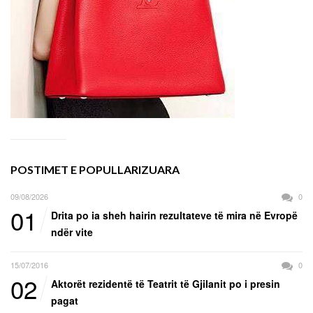
POSTIMET E POPULLARIZUARA
09/08/2026
0
01
Drita po ia sheh hairin rezultateve të mira në Evropë
ndër vite
15/07/2016
0
02
Aktorët rezidentë të Teatrit të Gjilanit po i presin
pagat