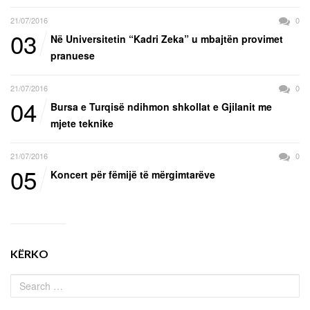
21/07/2016
0
03
Në Universitetin “Kadri Zeka” u mbajtën provimet
pranuese
21/07/2016
0
04
Bursa e Turqisë ndihmon shkollat e Gjilanit me
mjete teknike
21/07/2016
0
05
Koncert për fëmijë të mërgimtarëve
KËRKO