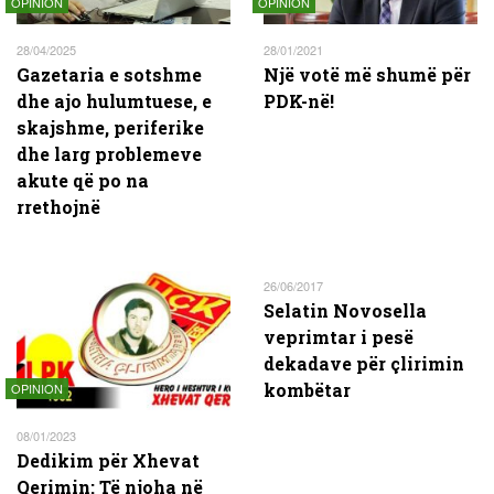
OPINION
OPINION
28/04/2025
28/01/2021
Gazetaria e sotshme
Një votë më shumë për
dhe ajo hulumtuese, e
PDK-në!
skajshme, periferike
dhe larg problemeve
akute që po na
rrethojnë
26/06/2017
Selatin Novosella
veprimtar i pesë
dekadave për çlirimin
kombëtar
OPINION
08/01/2023
Dedikim për Xhevat
Qerimin: Të njoha në