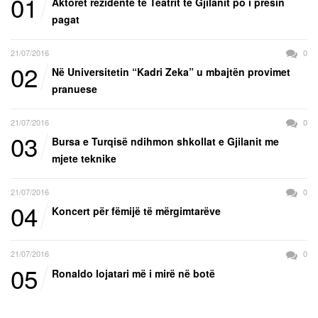
01
Aktorët rezidentë të Teatrit të Gjilanit po i presin
pagat
21/07/2016
0
02
Në Universitetin “Kadri Zeka” u mbajtën provimet
pranuese
21/07/2016
0
03
Bursa e Turqisë ndihmon shkollat e Gjilanit me
mjete teknike
21/07/2016
0
04
Koncert për fëmijë të mërgimtarëve
21/07/2016
0
05
Ronaldo lojatari më i mirë në botë