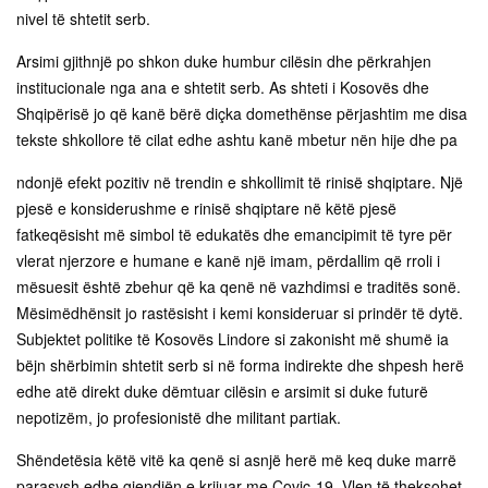
nivel të shtetit serb.
Arsimi gjithnjë po shkon duke humbur cilësin dhe përkrahjen
institucionale nga ana e shtetit serb. As shteti i Kosovës dhe
Shqipërisë jo që kanë bërë diçka domethënse përjashtim me disa
tekste shkollore të cilat edhe ashtu kanë mbetur nën hije dhe pa
ndonjë efekt pozitiv në trendin e shkollimit të rinisë shqiptare. Një
pjesë e konsiderushme e rinisë shqiptare në këtë pjesë
fatkeqësisht më simbol të edukatës dhe emancipimit të tyre për
vlerat njerzore e humane e kanë një imam, përdallim që rroli i
mësuesit është zbehur që ka qenë në vazhdimsi e traditës sonë.
Mësimëdhënsit jo rastësisht i kemi konsideruar si prindër të dytë.
Subjektet politike të Kosovës Lindore si zakonisht më shumë ia
bëjn shërbimin shtetit serb si në forma indirekte dhe shpesh herë
edhe atë direkt duke dëmtuar cilësin e arsimit si duke futurë
nepotizëm, jo profesionistë dhe militant partiak.
Shëndetësia këtë vitë ka qenë si asnjë herë më keq duke marrë
parasysh edhe gjendjën e krijuar me Covic-19. Vlen të theksohet