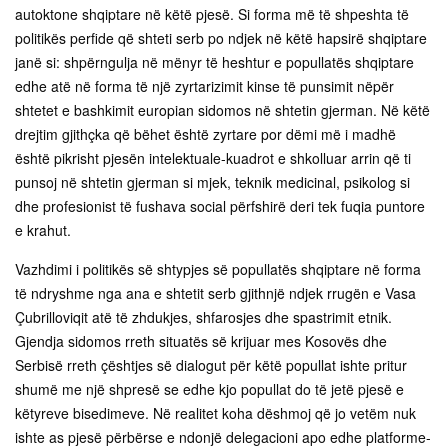
autoktone shqiptare në këtë pjesë. Si forma më të shpeshta të
politikës perfide që shteti serb po ndjek në këtë hapsirë shqiptare
janë si: shpërngulja në mënyr të heshtur e popullatës shqiptare
edhe atë në forma të një zyrtarizimit kinse të punsimit nëpër
shtetet e bashkimit europian sidomos në shtetin gjerman. Në këtë
drejtim gjithçka që bëhet është zyrtare por dëmi më i madhë
është pikrisht pjesën intelektuale-kuadrot e shkolluar arrin që ti
punsoj në shtetin gjerman si mjek, teknik medicinal, psikolog si
dhe profesionist të fushava social përfshirë deri tek fuqia puntore
e krahut.
Vazhdimi i politikës së shtypjes së popullatës shqiptare në forma
të ndryshme nga ana e shtetit serb gjithnjë ndjek rrugën e Vasa
Çubrilloviqit atë të zhdukjes, shfarosjes dhe spastrimit etnik.
Gjendja sidomos rreth situatës së krijuar mes Kosovës dhe
Serbisë rreth çështjes së dialogut për këtë popullat ishte pritur
shumë me një shpresë se edhe kjo popullat do të jetë pjesë e
këtyreve bisedimeve. Në realitet koha dëshmoj që jo vetëm nuk
ishte as pjesë përbërse e ndonjë delegacioni apo edhe platforme-