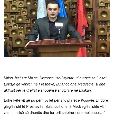
Valon Jashari: Ma.sc. Historisë, ish-Kryetar i “Lëvizjes së Lirisë”,
Lëvizje që vepron në Preshevë, Bujanoc dhe Medvegjë, si dhe
aktivist për të drejtat e shoqërisë shqiptare në Ballkan.
Edhe këtë vit që po përmbyllet për shqiptarët e Kosovës Lindore
gjegjësisht të Preshevës, Bujanocit dhe të Medvegjës ishte vit i
vazhdimsisë së dhunës dhe terrorit shtetror serb mbi popullatën