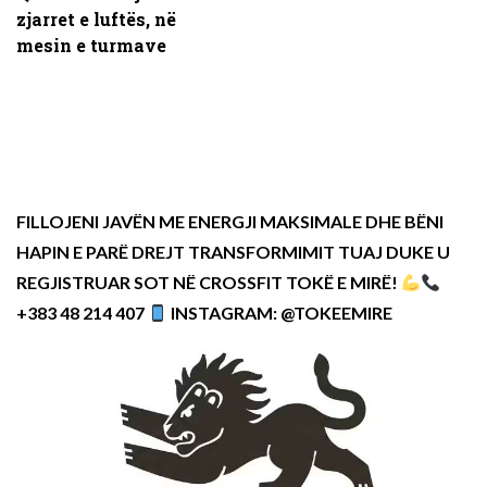
zjarret e luftës, në
mesin e turmave
FILLOJENI JAVËN ME ENERGJI MAKSIMALE DHE BËNI
HAPIN E PARË DREJT TRANSFORMIMIT TUAJ DUKE U
REGJISTRUAR SOT NË CROSSFIT TOKË E MIRË!
+383 48 214 407
INSTAGRAM: @TOKEEMIRE