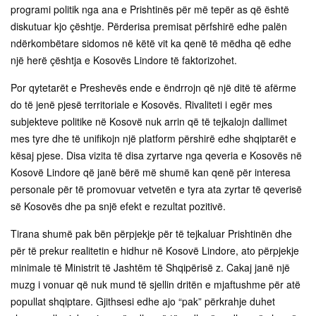
programi politik nga ana e Prishtinës për më tepër as që është
diskutuar kjo çështje. Përderisa premisat përfshirë edhe palën
ndërkombëtare sidomos në këtë vit ka qenë të mëdha që edhe
një herë çështja e Kosovës Lindore të faktorizohet.
Por qytetarët e Preshevës ende e ëndrrojn që një ditë të afërme
do të jenë pjesë territoriale e Kosovës. Rivaliteti i egër mes
subjekteve politike në Kosovë nuk arrin që të tejkalojn dallimet
mes tyre dhe të unifikojn një platform përshirë edhe shqiptarët e
kësaj pjese. Disa vizita të disa zyrtarve nga qeveria e Kosovës në
Kosovë Lindore që janë bërë më shumë kan qenë për interesa
personale për të promovuar vetvetën e tyra ata zyrtar të qeverisë
së Kosovës dhe pa snjë efekt e rezultat pozitivë.
Tirana shumë pak bën përpjekje për të tejkaluar Prishtinën dhe
për të prekur realitetin e hidhur në Kosovë Lindore, ato përpjekje
minimale të Ministrit të Jashtëm të Shqipërisë z. Cakaj janë një
muzg i vonuar që nuk mund të sjellin dritën e mjaftushme për atë
popullat shqiptare. Gjithsesi edhe ajo “pak” përkrahje duhet