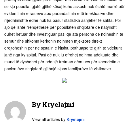
se kjo popullat gjatë gjithë kësaj kohe askush nuk është marrë për
evidentimin e rasteve apo parandalimin e të infektuarve dhe
rrjedhimishtë edhe nuk ka pasur statistika asnjëher të sakta. Por
ajo që ishte rrënqethëse për popullatën shqiptare që natyrisht
duhet hetuar dhe investiguar pasi që ata persona që ndiheshin të
sëmur dhe shkonin kërkonin ndihmën mjeksore direkt
drejtoheshin për në spitalin e Nishit, pothuajse të gjith të vdekurit
janë nga ky spital. Pasi që nuk iu ofrohej ndihma adekuate dhe
mund të dyshohet për ndonjë tretman dëmtues për shendetin e
pacientëve shqiptarë gjithnjë sipas familjarëve të viktimave.
By
Kryelajmi
View all articles by
Kryelajmi