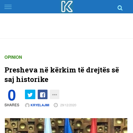
Skip
to
content
OPINION
Presheva në kërkim të drejtës së
saj historike
0
SHARES
29/12/2020
KRYELAJMI