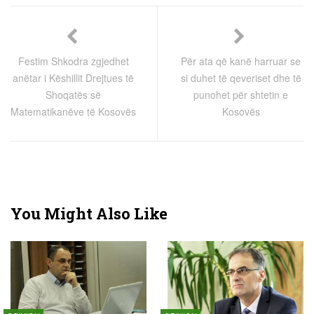
Festim Shkodra zgjedhet
Për ata që kanë harruar se
anëtar i Këshillit Drejtues të
si duhet të qeveriset dhe të
Shoqatës së
punohet për shtetin e
Matematikanëve të Kosovës
Kosovës
You Might Also Like