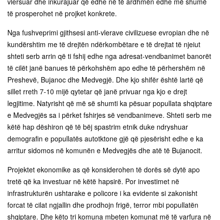
vlersuar dhe inkurajuar që edhe në të ardhmën edhe më shumë
të prosperohet në projket konkrete.
Nga fushveprimi gjithsesi anti-vlerave civilizuese evropian dhe në
kundërshtim me të drejtën ndërkombëtare e të drejtat të njeiut
shteti serb arrin që ti fshij edhe nga adresat-vendbanimet banorët
të cilët janë banues të përkohshëm apo edhe të përhershëm në
Preshevë, Bujanoc dhe Medvegjë. Dhe kjo shifër është lartë që
sillet rreth 7-10 mijë qytetar që janë privuar nga kjo e drejt
legjitime. Natyrisht që më së shumti ka pësuar popullata shqiptare
e Medvegjës sa i përket fshirjes së vendbanimeve. Shteti serb me
këtë hap dëshiron që të bëj spastrim etnik duke ndryshuar
demografin e popullatës autotktone gjë që pjesërisht edhe e ka
arritur sidomos në komunën e Medvegjës dhe atë të Bujanocit.
Projektet ekonomike as që konsiderohen të dorës së dytë apo
tretë që ka investuar në këtë hapsirë. Por investimet në
infrastrukturën ushtarake e policore i ka evidente si zakonisht
forcat të cilat ngjallin dhe prodhojn frigë, terror mbi popullatën
shqiptare. Dhe këto tri komuna mbeten komunat më të varfura në