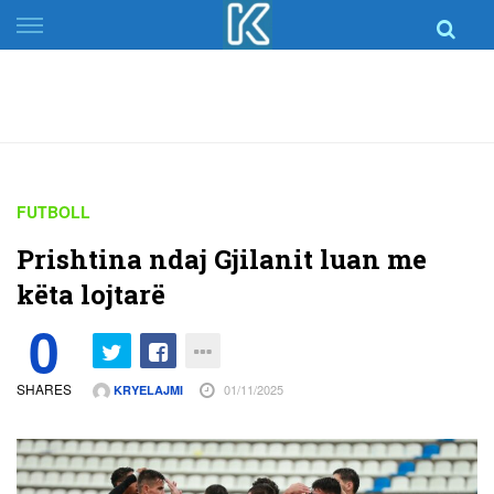
Skip
to
content
FUTBOLL
Prishtina ndaj Gjilanit luan me
këta lojtarë
0
SHARES
01/11/2025
KRYELAJMI