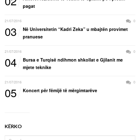
02
pagat
21/07/2016
0
03
Në Universitetin “Kadri Zeka” u mbajtën provimet
pranuese
21/07/2016
0
04
Bursa e Turqisë ndihmon shkollat e Gjilanit me
mjete teknike
21/07/2016
0
05
Koncert për fëmijë të mërgimtarëve
KËRKO