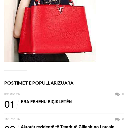
POSTIMET E POPULLARIZUARA
09/08/2026
0
01
ERA FSHEHU BIÇIKLETËN
15/07/2016
0
Aktorët rezidentë të Teatrit të Gjilanit po i presin