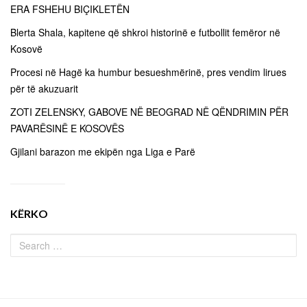
ERA FSHEHU BIÇIKLETËN
Blerta Shala, kapitene që shkroi historinë e futbollit femëror në
Kosovë
Procesi në Hagë ka humbur besueshmërinë, pres vendim lirues
për të akuzuarit
ZOTI ZELENSKY, GABOVE NË BEOGRAD NË QËNDRIMIN PËR
PAVARËSINË E KOSOVËS
Gjilani barazon me ekipën nga Liga e Parë
KËRKO