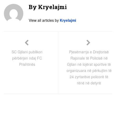
By
Kryelajmi
View all articles by
Kryelajmi
SC Gjilani publikon
Pjesëmarrja e Drejtorisë
përbërjen ndaj FC
Rajonale të Policisë në
Prishtinës
Gjilan në lojërat sportive të
organizuara në përkujtim të
24 zyrtarëve policorë të
rënë në detyrë