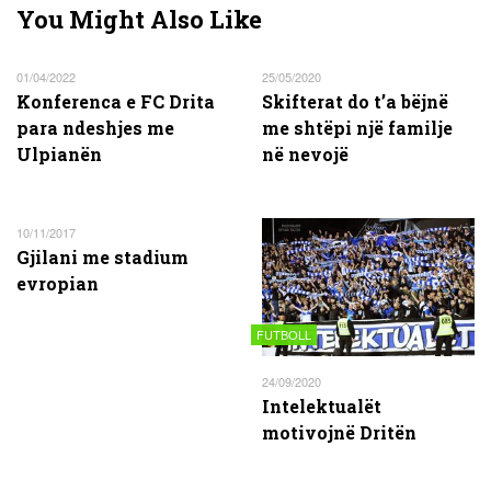
You Might Also Like
01/04/2022
25/05/2020
Konferenca e FC Drita
Skifterat do t’a bëjnë
para ndeshjes me
me shtëpi një familje
Ulpianën
në nevojë
10/11/2017
Gjilani me stadium
evropian
FUTBOLL
24/09/2020
Intelektualët
motivojnë Dritën