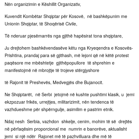
Nën organizimin e Këshillit Organizativ,
Kuvendit Kombëtar Shqiptar për Kosovë, në bashkëpunim me
Unionin Shqiptar, të Shoqërisë Civile,
Të nderuar pjesëmarrës nga gjithë hapësirat tona shqiptare,
Ju drejtohem bashkëvendasëve këtu nga Kryeqendra e Kosovës-
Prishtina, prandaj para së gjithash, më lejoni që në këtë protest
paqësore me mbështetje gjithëpopullore të shprehim e
manifestojmë në mbrojtje të trojeve stërgjyshore
të Rajonit të Preshevës, Medvegjës dhe Bujanocit.
Ne Shqiptarët, në Serbi jetojmë në kushte pushtimi klasik, u jemi
ekzpozuar frikës, urrejtjes, militarizimit, nën tendenca të
vazhdueshme për shpërngulje, asimilim e pastrim etnik.
Ndaj nesh Serbia, vazhdon shkelje, cenim, mohim të së drejtës
në përfaqësim proporcional me numrin e banorëve, aktualisht
jemi si një ndër Rajonet më të pazhvilluara dhe më të