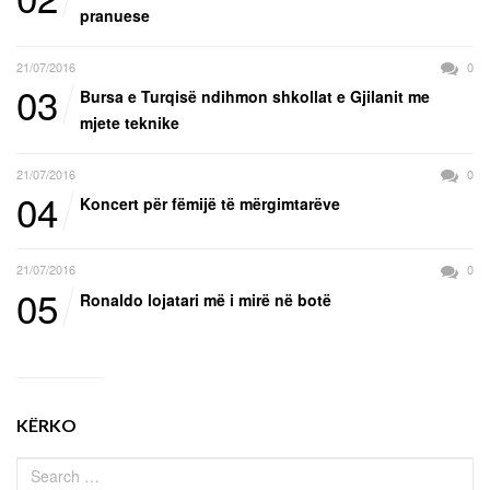
pranuese
21/07/2016
0
03
Bursa e Turqisë ndihmon shkollat e Gjilanit me
mjete teknike
21/07/2016
0
04
Koncert për fëmijë të mërgimtarëve
21/07/2016
0
05
Ronaldo lojatari më i mirë në botë
KËRKO