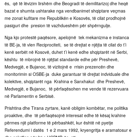
ës, që të lëvizim lirshëm dhe Beogradi të demilitarizoj dhe heqë
bazat e shumta ushtarake nga vendbanimet shqiptare veçmas
me zonat kufitare me Republikën e Kosovës, të cilat prodhojnë
pasiguri dhe presion të vazhdueshëm për shpërngulje.
Nga kjo protestë paqësore, apelojmë tek mekanizma e instanca
të BE-ja, të vlen Reciprociteti, se të drejtat e njëjta të cilat do t’i
kenë serbët në Kosovë, duhet t’i kenë edhe shqiptarët në Serbi,
kështu të mbrojnë të njëjtat standarde edhe për Preshevë,
Medvegjë, e Bujanoc, të vizitojnë e rrisin prezencën dhe
monitorimin si OSBE-ja duke garantuar të drejtat indviduale dhe
kolektive, shqiptarët nga Krahina e Sanxhakut dhe Preshevë,
Medvegjë, e Bujanoc, të përfaqësohen me vende të rezervuara
në Parlamentin e Serbisë.
Prishtina dhe Tirana zyrtare, kanë obligim kombëtar, me politika
proaktive, dhe të përfaqësojnë interesat edhe të kësaj krahine
përmes një platforme të përbashkët, kur është në pyetje
Referendumi i datës 1 e 2 mars 1992, kryengritja e aramatosur e