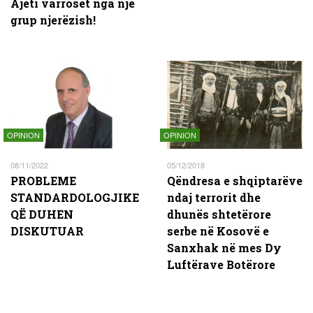
Ajeti varroset nga një
grup njerëzish!
OPINION
OPINION
08/11/2022
05/12/2018
PROBLEME
Qëndresa e shqiptarëve
STANDARDOLOGJIKE
ndaj terrorit dhe
QË DUHEN
dhunës shtetërore
DISKUTUAR
serbe në Kosovë e
Sanxhak në mes Dy
Luftërave Botërore