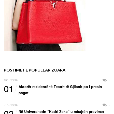
POSTIMET E POPULLARIZUARA
15/07/2016
0
01
Aktorët rezidentë të Teatrit të Gjilanit po i presin
pagat
21/07/2016
0
02
Në Universitetin “Kadri Zeka” u mbajtën provimet