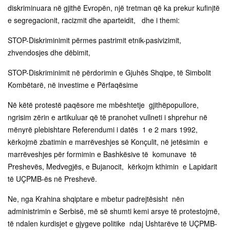
diskriminuara në gjithë Evropën, një tretman që ka prekur kufinjtë
e segregacionit, racizmit dhe aparteidit, dhe i themi:
STOP-Diskriminimit përmes pastrimit etnik-pasivizimit,
zhvendosjes dhe dëbimit,
STOP-Diskriminimit në përdorimin e Gjuhës Shqipe, të Simbolit
Kombëtarë, në investime e Përfaqësime
Në këtë protestë paqësore me mbështetje gjithëpopullore,
ngrisim zërin e artikuluar që të pranohet vullneti i shprehur në
mënyrë plebishtare Referendumi i datës 1 e 2 mars 1992,
kërkojmë zbatimin e marrëveshjes së Konçulit, në jetësimin e
marrëveshjes për formimin e Bashkësive të komunave të
Preshevës, Medvegjës, e Bujanocit, kërkojm kthimin e Lapidarit
të UÇPMB-ës në Preshevë.
Ne, nga Krahina shqiptare e mbetur padrejtësisht nën
administrimin e Serbisë, më së shumti kemi arsye të protestojmë,
të ndalen kurdisjet e gjygeve politike ndaj Ushtarëve të UÇPMB-