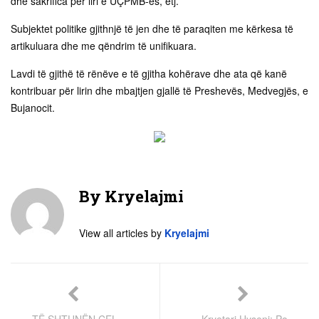
dhe sakrifica për liri e UÇPMB-ës, etj.
Subjektet politike gjithnjë të jen dhe të paraqiten me kërkesa të
artikuluara dhe me qëndrim të unifikuara.
Lavdi të gjithë të rënëve e të gjitha kohërave dhe ata që kanë
kontribuar për lirin dhe mbajtjen gjallë të Preshevës, Medvegjës, e
Bujanocit.
By
Kryelajmi
View all articles by
Kryelajmi