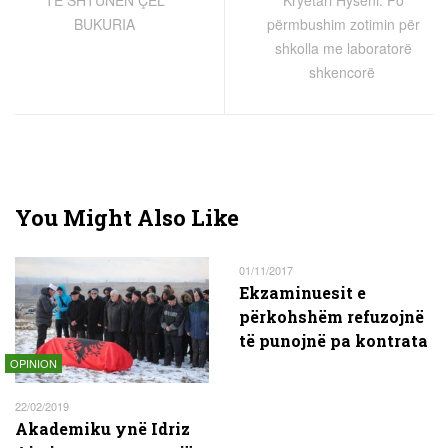
TË SHTUNËN ÇEL
Kryetari Hyseni: Po
BUKURIA
përmbushim zotimin për
shkolla me laboratorë
shkencorë
You Might Also Like
01/11/2017
Ekzaminuesit e
përkohshëm refuzojnë
të punojnë pa kontrata
OPINION
22/02/2019
Akademiku ynë Idriz