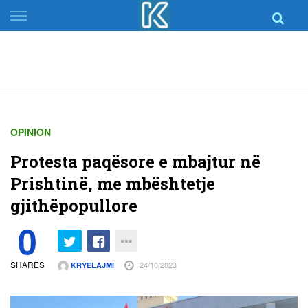
Skip
to
content
OPINION
Protesta paqësore e mbajtur në
Prishtinë, me mbështetje
gjithëpopullore
0
SHARES
24/10/2023
KRYELAJMI