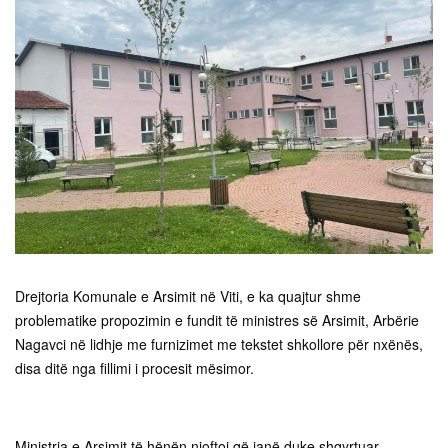
Drejtoria Komunale e Arsimit në Viti, e ka quajtur shme
problematike propozimin e fundit të ministres së Arsimit, Arbërie
Nagavci në lidhje me furnizimet me tekstet shkollore për nxënës,
disa ditë nga fillimi i procesit mësimor.
Ministria e Arsimit të hënën njoftoi që janë duke shqyrtuar