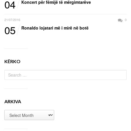
04
Koncert për fëmijë të mërgimtarëve
21/07/2016
0
05
Ronaldo lojatari më i mirë në botë
KËRKO
ARKIVA