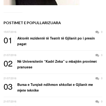
POSTIMET E POPULLARIZUARA
15/07/2016
0
01
Aktorët rezidentë të Teatrit të Gjilanit po i presin
pagat
21/07/2016
0
02
Në Universitetin “Kadri Zeka” u mbajtën provimet
pranuese
21/07/2016
0
03
Bursa e Turqisë ndihmon shkollat e Gjilanit me
mjete teknike
21/07/2016
0