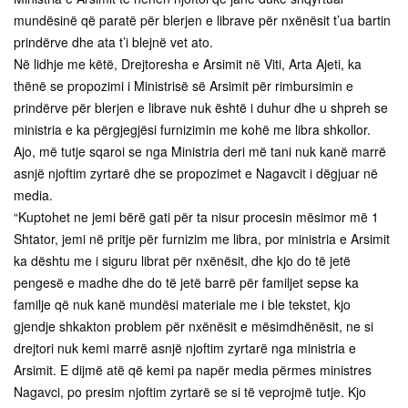
mundësinë që paratë për blerjen e librave për nxënësit t’ua bartin
prindërve dhe ata t’i blejnë vet ato.
Në lidhje me këtë, Drejtoresha e Arsimit në Viti, Arta Ajeti, ka
thënë se propozimi i Ministrisë së Arsimit për rimbursimin e
prindërve për blerjen e librave nuk është i duhur dhe u shpreh se
ministria e ka përgjegjësi furnizimin me kohë me libra shkollor.
Ajo, më tutje sqaroi se nga Ministria deri më tani nuk kanë marrë
asnjë njoftim zyrtarë dhe se propozimet e Nagavcit i dëgjuar në
media.
“Kuptohet ne jemi bërë gati për ta nisur procesin mësimor më 1
Shtator, jemi në pritje për furnizim me libra, por ministria e Arsimit
ka dështu me i siguru librat për nxënësit, dhe kjo do të jetë
pengesë e madhe dhe do të jetë barrë për familjet sepse ka
familje që nuk kanë mundësi materiale me i ble tekstet, kjo
gjendje shkakton problem për nxënësit e mësimdhënësit, ne si
drejtori nuk kemi marrë asnjë njoftim zyrtarë nga ministria e
Arsimit. E dijmë atë që kemi pa napër media përmes ministres
Nagavci, po presim njoftim zyrtarë se si të veprojmë tutje. Kjo