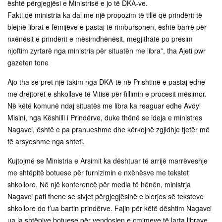
është përgjegjësi e Ministrisë e jo të DKA-ve.
Fakti që ministria ka dal me një propozim të tillë që prindërit të
blejnë librat e fëmijëve e pastaj të rimbursohen, është barrë për
nxënësit e prindërit e mësimdhënësit, megjithatë po presim
njoftim zyrtarë nga ministria për situatën me libra”, tha Ajeti pwr
gazeten tone
Ajo tha se pret një takim nga DKA-të në Prishtinë e pastaj edhe
me drejtorët e shkollave të Vitisë për fillimin e procesit mësimor.
Në këtë komunë ndaj situatës me libra ka reaguar edhe Avdyl
Misini, nga Këshilli i Prindërve, duke thënë se ideja e ministres
Nagavci, është e pa pranueshme dhe kërkojnë zgjidhje tjetër më
të arsyeshme nga shteti.
Kujtojmë se Ministria e Arsimit ka dështuar të arrijë marrëveshje
me shtëpitë botuese për furnizimin e nxënësve me tekstet
shkollore. Në një konferencë për media të hënën, ministrja
Nagavci pati thene se sivjet përgjegjësinë e blerjes së teksteve
shkollore do t’ua bartin prindërve. Fajin për këtë dështim Nagavci
ua la shtëpive botuese për vendosjen e çmimeve të larta librave