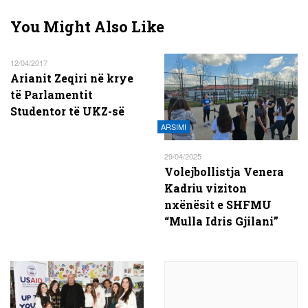
You Might Also Like
12/04/2017
Arianit Zeqiri në krye
të Parlamentit
Studentor të UKZ-së
ARSIMI
29/04/2025
Volejbollistja Venera
Kadriu viziton
nxënësit e SHFMU
“Mulla Idris Gjilani”