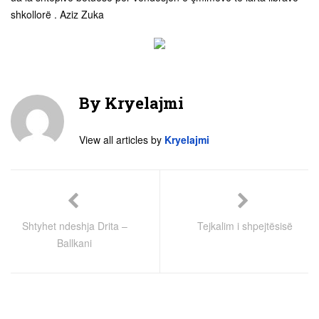
shkollorë . Aziz Zuka
By
Kryelajmi
View all articles by
Kryelajmi
Shtyhet ndeshja Drita –
Tejkalim i shpejtësisë
Ballkani