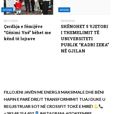
ARSIMI
ARSIMI
09/11/2023
09/03/2018
Çerdhja e fëmijëve
SHËNOHET 5 VJETORI
“Gëzimi Ynë” bëhet me
I THEMELIMIT TË
kënd të lojrave
UNIVERSITETI
PUBLIK “KADRI ZEKA”
NË GJILAN
FILLOJENI JAVËN ME ENERGJI MAKSIMALE DHE BËNI
HAPIN E PARË DREJT TRANSFORMIMIT TUAJ DUKE U
REGJISTRUAR SOT NË CROSSFIT TOKË E MIRË!
+383 48 214 407
INSTAGRAM: @TOKEEMIRE