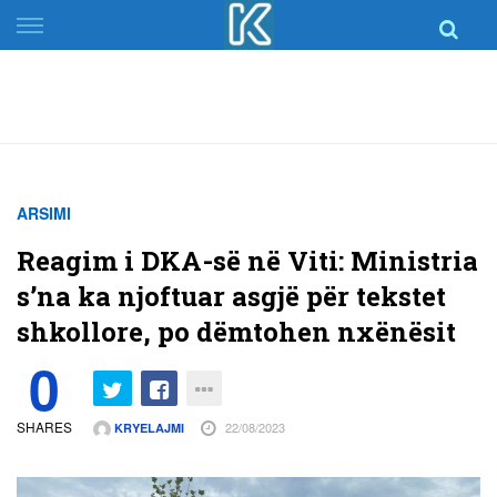
Skip
to
content
ARSIMI
Reagim i DKA-së në Viti: Ministria
s’na ka njoftuar asgjë për tekstet
shkollore, po dëmtohen nxënësit
0
SHARES
22/08/2023
KRYELAJMI