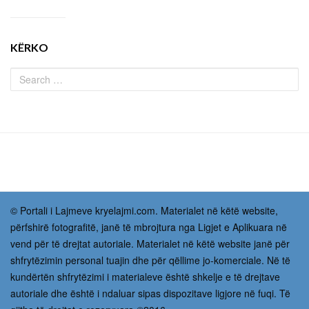
KËRKO
© Portali i Lajmeve kryelajmi.com. Materialet në këtë website,
përfshirë fotografitë, janë të mbrojtura nga Ligjet e Aplikuara në
vend për të drejtat autoriale. Materialet në këtë website janë për
shfrytëzimin personal tuajin dhe për qëllime jo-komerciale. Në të
kundërtën shfrytëzimi i materialeve është shkelje e të drejtave
autoriale dhe është i ndaluar sipas dispozitave ligjore në fuqi. Të