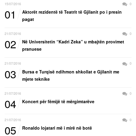
15/07/2016
0
01
Aktorët rezidentë të Teatrit të Gjilanit po i presin
pagat
21/07/2016
0
02
Në Universitetin “Kadri Zeka” u mbajtën provimet
pranuese
21/07/2016
0
03
Bursa e Turqisë ndihmon shkollat e Gjilanit me
mjete teknike
21/07/2016
0
04
Koncert për fëmijë të mërgimtarëve
21/07/2016
0
05
Ronaldo lojatari më i mirë në botë