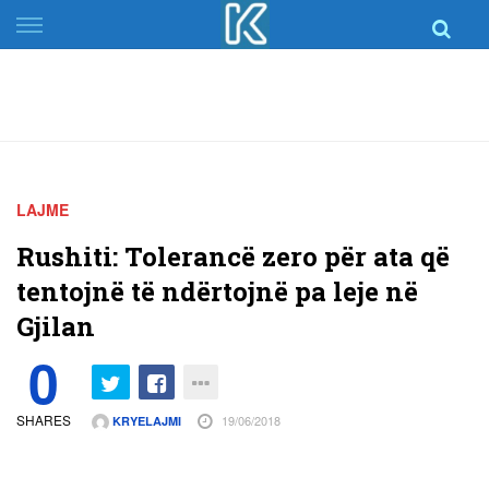
Skip
to
content
LAJME
Rushiti: Tolerancë zero për ata që
tentojnë të ndërtojnë pa leje në
Gjilan
0
SHARES
19/06/2018
KRYELAJMI