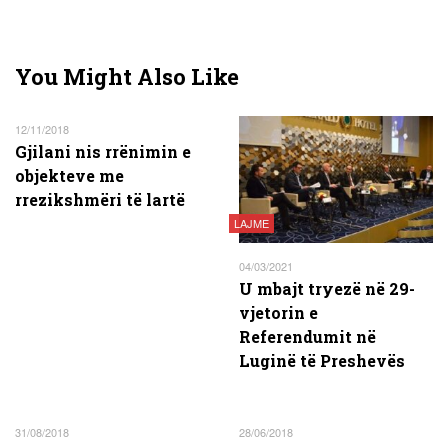
You Might Also Like
12/11/2018
Gjilani nis rrënimin e
objekteve me
rrezikshmëri të lartë
LAJME
04/03/2021
U mbajt tryezë në 29-
vjetorin e
Referendumit në
Luginë të Preshevës
31/08/2018
28/06/2018