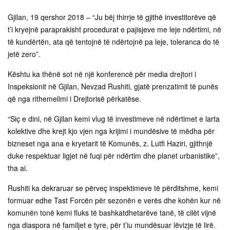
Gjilan, 19 qershor 2018 – “Ju bëj thirrje të gjithë investitorëve që
t’i kryejnë paraprakisht procedurat e pajisjeve me leje ndërtimi, në
të kundërtën, ata që tentojnë të ndërtojnë pa leje, toleranca do të
jetë zero”.
Kështu ka thënë sot në një konferencë për media drejtori i
Inspeksionit në Gjilan, Nevzad Rushiti, gjatë prenzatimit të punës
që nga rithemelimi i Drejtorisë përkatëse.
“Siç e dini, në Gjilan kemi vlug të investimeve në ndërtimet e larta
kolektive dhe krejt kjo vjen nga krijimi i mundësive të mëdha për
bizneset nga ana e kryetarit të Komunës, z. Lutfi Haziri, gjithnjë
duke respektuar ligjet në fuqi për ndërtim dhe planet urbanistike”,
tha ai.
Rushiti ka dekraruar se përveç inspektimeve të përditshme, kemi
formuar edhe Tast Forcën për sezonën e verës dhe kohën kur në
komunën tonë kemi fluks të bashkatdhetarëve tanë, të cilët vijnë
nga diaspora në familjet e tyre, për t’iu mundësuar lëvizje të lirë.