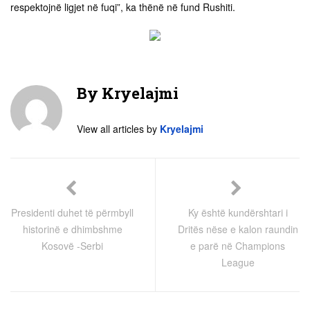
respektojnë ligjet në fuqi”, ka thënë në fund Rushiti.
By
Kryelajmi
View all articles by
Kryelajmi
Presidenti duhet të përmbyll
Ky është kundërshtari i
historinë e dhimbshme
Dritës nëse e kalon raundin
Kosovë -Serbi
e parë në Champions
League