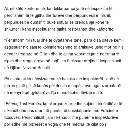
Ai, në këtë konferencë, ka deklaruar se janë në inspektim të
përditshëm të të gjitha thertoreve dhe përpunuesit e mishit,
përpunuesit e qumshit, duke shtuar se brenda një kohe të
shkurtër i kanë inspektuar të gjitha restorantet dhe kafeteritë.
“Për informimin tuaj dhe të qytetarëve tanë, para disa ditëve kemi
asgjësuar një sasi të konsiderueshme të artikujve ushqimor në një
qendër tregtare në Gjilan dhe të gjitha veprimet janë ndërmarrë
sipas dhe rregulloreve në fuqi”, ka theksuar drejtori i Inspeksionit
në Gjilan, Nevzad Rushiti.
Po ashtu, ai ka nënvizuar se së bashku me inspektorët, janë në
terren gjatë gjithë kohës për lirimin e hapësirave nga uzurpatorët
në mënyrë që qytetarëve t’ju mundësohet lëvizje e lirë.
“Përveç Tast Forcës, kemi organizuar edhe kujdestarinë ditëve të
uikendit dhe pas orarit të punës në bashkëpunim me Policinë e
Kosovës. Personalisht, jam i kënaqur me punën e inspektorëve,
por edhe me bizneset e vogla dhe të mëdha, të cilat po i