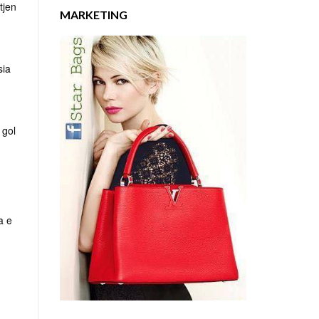
tjen
MARKETING
sia
 gol
a e