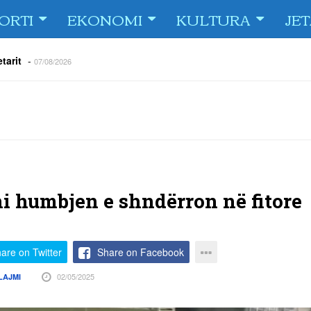
ORTI
EKONOMI
KULTURA
JE
tarit
-
07/08/2026
e Fiorin e San Marinos, duke i shënuar katër gola në pjesëlojën e
jnerin Orhan Abdi
-
06/08/2026
r këta lojtarë
-
06/08/2026
acionin ndaj Tre Fiori
-
06/08/2026
rëson Dritën
-
06/08/2026
olici portofolin me dokumente dhe të holla
-
06/08/2026
ni humbjen e shndërron në fitore
are on Twitter
Share on Facebook
02/05/2025
LAJMI