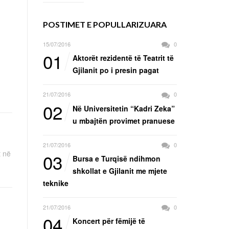
POSTIMET E POPULLARIZUARA
15/07/2016
0
01
Aktorët rezidentë të Teatrit të
Gjilanit po i presin pagat
21/07/2016
0
02
Në Universitetin “Kadri Zeka”
u mbajtën provimet pranuese
21/07/2016
0
t në
03
Bursa e Turqisë ndihmon
shkollat e Gjilanit me mjete
teknike
21/07/2016
0
04
Koncert për fëmijë të