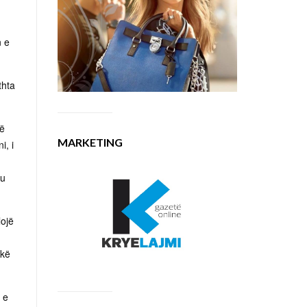
n e
thta
jë
MARKETING
i, i
 u
lojë
okë
 e