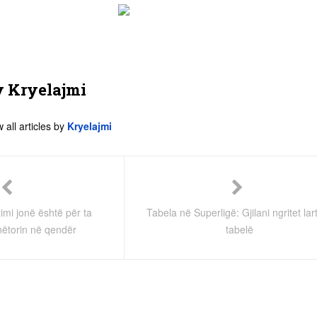
y
Kryelajmi
 all articles by
Kryelajmi
imi jonë është për ta
Tabela në Superligë: Gjilani ngritet lar
ëtorin në qendër
tabelë