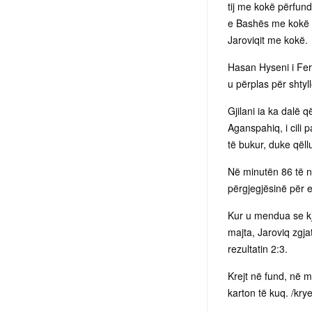
tij me kokë përfund
e Bashës me kokë e 
Jaroviqit me kokë.
Hasan Hyseni i Feron
u përplas për shty
Gjilani ia ka dalë
Aganspahiq, i cili 
të bukur, duke qël
Në minutën 86 të nd
përgjegjësinë për ek
Kur u mendua se kj
majta, Jaroviq zgjat
rezultatin 2:3.
Krejt në fund, në 
karton të kuq. /kry