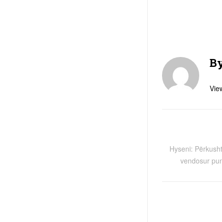
B
View
Hyseni: Përkusht
vendosur pun