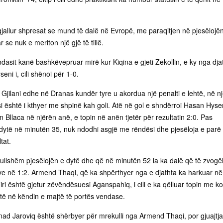
ngjallur shpresat se mund të dalë në Evropë, me paraqitjen në pjesëlojë
se nuk e meriton një gjë të tillë.
asit kanë bashkëvepruar mirë kur Kiqina e gjeti Zekollin, e ky nga dja
eni i, cili shënoi për 1-0.
Gjilani edhe në Dranas kundër tyre u akordua një penalti e lehtë, në n
i është i kthyer me shpinë kah goli. Atë në gol e shndërroi Hasan Hysen
rin Bllaca në njërën anë, e topin në anën tjetër për rezultatin 2:0. Pas
ë dytë në minutën 35, nuk ndodhi asgjë me rëndësi dhe pjesëloja e parë
tat.
vrullshëm pjesëlojën e dytë dhe që në minutën 52 ia ka dalë që të zvogë
e në 1:2. Armend Thaqi, që ka shpërthyer nga e djathta ka harkuar në
ri është gjetur zëvëndësuesi Aganspahiq, i cili e ka qëlluar topin me k
të në këndin e majtë të portës vendase.
ad Jaroviq është shërbyer për mrekulli nga Armend Thaqi, por gjuajtja