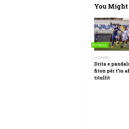
You Might 
FUTBOLL
11/04/2021
Drita e panda
fiton për t’iu a
titullit