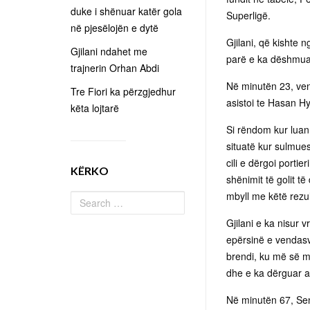
duke i shënuar katër gola
Superligë.
në pjesëlojën e dytë
Gjilani, që kishte 
Gjilani ndahet me
parë e ka dëshmuar 
trajnerin Orhan Abdi
Në minutën 23, vend
Tre Fiori ka përzgjedhur
asistoi te Hasan Hys
këta lojtarë
Si rëndom kur luan 
situatë kur sulmues
cili e dërgoi portie
KËRKO
shënimit të golit t
mbyll me këtë rezul
Gjilani e ka nisur 
epërsinë e vendasv
brendi, ku më së mi
dhe e ka dërguar a
Në minutën 67, Sen