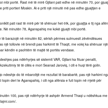
oi mbi portë. Rast më të mirë Gjilani pati edhe në minutën 70, por gjuaj
priti portieri Moskin. Ai e priti një minutë më pas edhe gjuajtjen e
iklit pati rast të mirë për të shënuar het-trik, por gjuajtja e tij nga afër
lle. Në minutën 78, Aganspahiq me kokë gjuajti mbi portë.
 që të barazojë në minutën 82, sërish përmes sulmuesit zëvëndësues
pas një tollovie në brendi pas harkimit të Thaqit, me volej ka shënuar një
luar këndin e psohtëm të majtë të portës vendase.
eshjes pas ndërhyrjes së sistemit VAR, Gjilani ka fituar penalti,
zekutimiy të të cilës e mori Seanad Jaroviq, i cili e huqi tërë golin.
o ndeshje do të mbaro9jë me rezultat të barabartë, pas një harkimi ng
i topin deri te Aganspahiq, i cili nga afërsia e futi topin në rrjetë për
minutën 100, pas një ndërhyrje të ashpër Armend Thaqi u ndëshkua me
elajmi.com/.