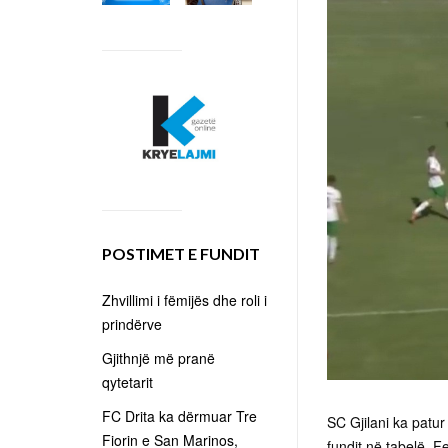
POSTIMET E FUNDIT
Zhvillimi i fëmijës dhe roli i
prindërve
Gjithnjë më pranë
qytetarit
FC Drita ka dërmuar Tre
SC Gjilani ka patur
Fiorin e San Marinos,
fundit në tabelë, Fe