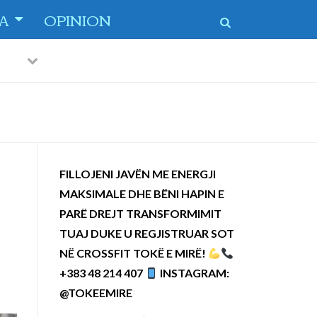
TA
OPINION
Previous
Next
 dytë
-
FILLOJENI JAVËN ME ENERGJI
MAKSIMALE DHE BËNI HAPIN E
PARË DREJT TRANSFORMIMIT
TUAJ DUKE U REGJISTRUAR SOT
NË CROSSFIT TOKË E MIRË!
+383 48 214 407
INSTAGRAM:
@TOKEEMIRE