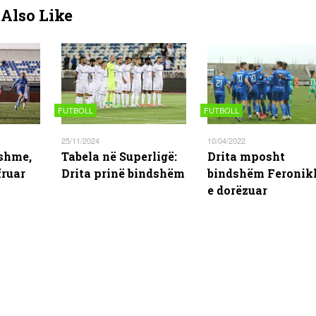
Also Like
FUTBOLL
FUTBOLL
25/11/2024
10/04/2022
lshme,
Tabela në Superligë:
Drita mposht
fruar
Drita prinë bindshëm
bindshëm Feronik
e dorëzuar