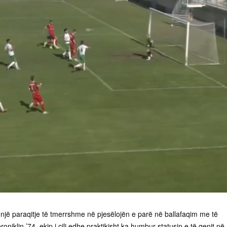
 një paraqitje të tmerrshme në pjesëlojën e parë në ballafaqim me të
roniklin ’74, ekip i cili edhe praktikisht ka humbur statusin e të qenit në