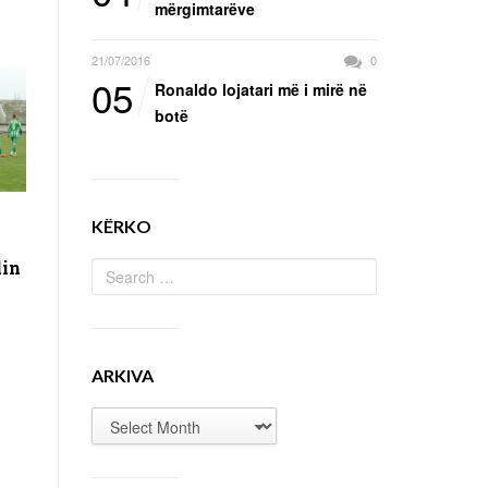
mërgimtarëve
21/07/2016
0
05
Ronaldo lojatari më i mirë në
botë
KËRKO
lin
ARKIVA