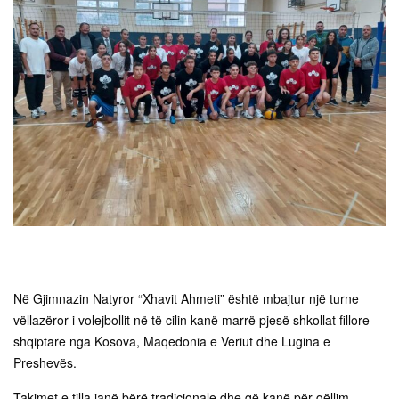
Në Gjimnazin Natyror “Xhavit Ahmeti” është mbajtur një turne
vëllazëror i volejbollit në të cilin kanë marrë pjesë shkollat fillore
shqiptare nga Kosova, Maqedonia e Veriut dhe Lugina e
Preshevës.
Takimet e tilla janë bërë tradicionale dhe që kanë për qëllim