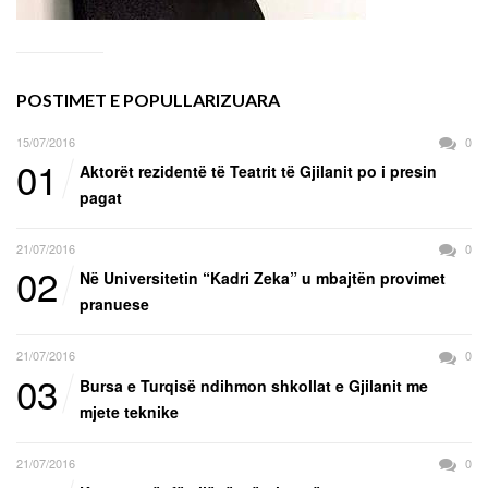
POSTIMET E POPULLARIZUARA
15/07/2016
0
01
Aktorët rezidentë të Teatrit të Gjilanit po i presin
pagat
21/07/2016
0
02
Në Universitetin “Kadri Zeka” u mbajtën provimet
pranuese
21/07/2016
0
03
Bursa e Turqisë ndihmon shkollat e Gjilanit me
mjete teknike
21/07/2016
0