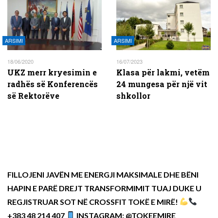
ARSIMI
ARSIMI
18/06/2020
16/07/2023
UKZ merr kryesimin e
Klasa për lakmi, vetëm
radhës së Konferencës
24 mungesa për një vit
së Rektorëve
shkollor
FILLOJENI JAVËN ME ENERGJI MAKSIMALE DHE BËNI
HAPIN E PARË DREJT TRANSFORMIMIT TUAJ DUKE U
REGJISTRUAR SOT NË CROSSFIT TOKË E MIRË!
+383 48 214 407
INSTAGRAM: @TOKEEMIRE