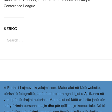
Conference League
KËRKO
© Portali i Lajmeve kryelajmi.com. Materialet në këtë website,
përfshirë fotografitë, janë të mbrojtura nga Ligjet e Aplikuara në
vend për të drejtat autoriale. Materialet në këtë website janë për
shfrytëzimin personal tuajin dhe për qëllime jo-komerciale. Në të
kundërtën shfrytëzimi i materialeve është shkelje e të drejtave