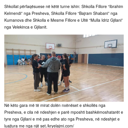
Shkollat përfaqësuese në këtë turne ishin: Shkolla Fillore “Ibrahim
Kelmendi” nga Presheva, Shkolla Fillore “Bajram Shabani” nga
Kumanova dhe Shkolla e Mesme Fillore e Ultë “Mulla Idriz Gjilani”
nga Velekinca e Gjilanit.
Në këto gara më të mirat dolën nxënëset e shkollës nga
Presheva, e cila në ndeshjen e parë mposhti bashkëmoshatarët e
tyre nga Gjilani e më pas edhe ato nga Presheva, në ndeshjet e
luajtura me nga një set./kryelajmi.com/