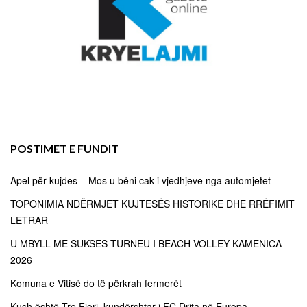
POSTIMET E FUNDIT
Apel për kujdes – Mos u bëni cak i vjedhjeve nga automjetet
TOPONIMIA NDËRMJET KUJTESËS HISTORIKE DHE RRËFIMIT
LETRAR
U MBYLL ME SUKSES TURNEU I BEACH VOLLEY KAMENICA
2026
Komuna e Vitisë do të përkrah fermerët
Kush është Tre Fiori, kundërshtar i FC Drita në Europa