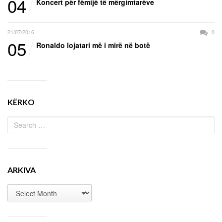
04
Koncert për fëmijë të mërgimtarëve
21/07/2016
0
05
Ronaldo lojatari më i mirë në botë
KËRKO
ARKIVA