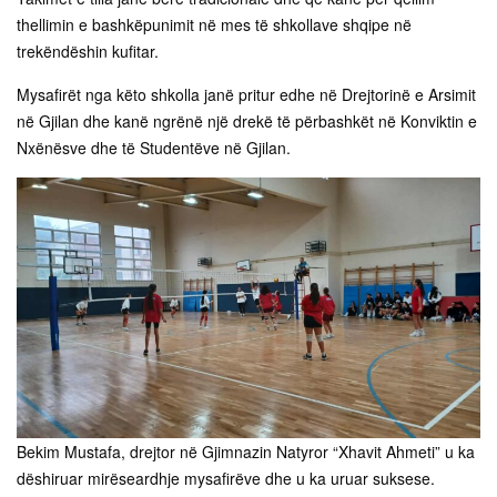
thellimin e bashkëpunimit në mes të shkollave shqipe në
trekëndëshin kufitar.
Mysafirët nga këto shkolla janë pritur edhe në Drejtorinë e Arsimit
në Gjilan dhe kanë ngrënë një drekë të përbashkët në Konviktin e
Nxënësve dhe të Studentëve në Gjilan.
Bekim Mustafa, drejtor në Gjimnazin Natyror “Xhavit Ahmeti” u ka
dëshiruar mirëseardhje mysafirëve dhe u ka uruar suksese.