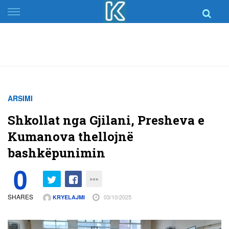
Skip
to
content
ARSIMI
Shkollat nga Gjilani, Presheva e
Kumanova thellojnë
bashkëpunimin
0
SHARES
03/10/2025
KRYELAJMI