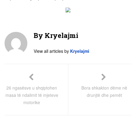
By
Kryelajmi
View all articles by
Kryelajmi
26 ngasësve u shqiptohen
Bora shkakton dëme në
masa të ndalimit të mjeteve
drunjtë dhe pemët
motorike