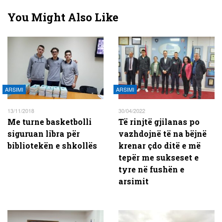
You Might Also Like
ARSIMI
ARSIMI
13/11/2018
30/04/2022
Me turne basketbolli
Të rinjtë gjilanas po
siguruan libra për
vazhdojnë të na bëjnë
bibliotekën e shkollës
krenar çdo ditë e më
tepër me sukseset e
tyre në fushën e
arsimit