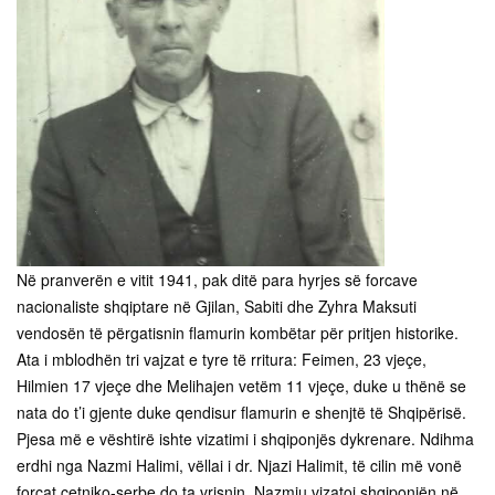
Në pranverën e vitit 1941, pak ditë para hyrjes së forcave
nacionaliste shqiptare në Gjilan, Sabiti dhe Zyhra Maksuti
vendosën të përgatisnin flamurin kombëtar për pritjen historike.
Ata i mblodhën tri vajzat e tyre të rritura: Feimen, 23 vjeçe,
Hilmien 17 vjeçe dhe Melihajen vetëm 11 vjeçe, duke u thënë se
nata do t’i gjente duke qendisur flamurin e shenjtë të Shqipërisë.
Pjesa më e vështirë ishte vizatimi i shqiponjës dykrenare. Ndihma
erdhi nga Nazmi Halimi, vëllai i dr. Njazi Halimit, të cilin më vonë
forcat çetniko-serbe do ta vrisnin. Nazmiu vizatoi shqiponjën në