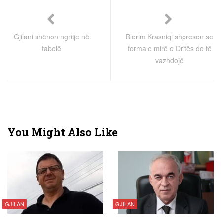
Gjilani shënon ngritje në
Blerim Krasniqi shpreson se
tabelë
forma e mirë e Dritës do të
vazhdojë
You Might Also Like
GJILAN
GJILAN