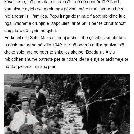
kësaj feste, më pas ata e shpalosën atë në qendër të Gjilanit,
shumica e qytetarve qanin nga gëzimi, më pas ai flamur u bë si
një anëtar i ri i familjes. Populli nga dëshira e flakët mblidhte lule
nga livadhet e drunjët e sapolulëzuar të prillit për të pritur forcat
shqiptare që hynin në qytet.”
Përkushtimi i Sabit Maksutit ndaj arsimit dhe çështjes kombëtare
u dëshmua edhe në vitin 1942, kur në oborrin e tij organizoi një
drekë solemne në nder të shkollës shqipe “Bogdani”. Aty u
mblodhën shumë patriotë për të ndarë idenë e një të ardhmeje të
ndritur për arsimin shqiptar.