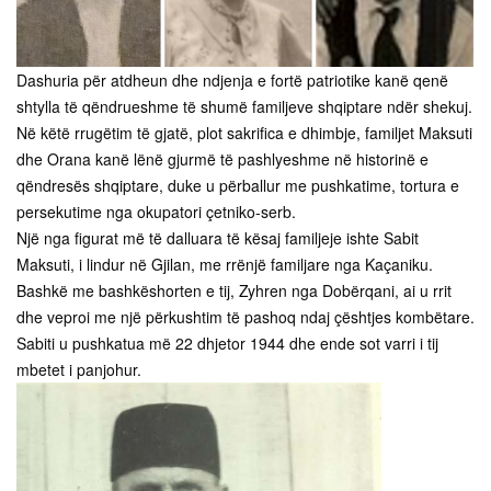
Dashuria për atdheun dhe ndjenja e fortë patriotike kanë qenë
shtylla të qëndrueshme të shumë familjeve shqiptare ndër shekuj.
Në këtë rrugëtim të gjatë, plot sakrifica e dhimbje, familjet Maksuti
dhe Orana kanë lënë gjurmë të pashlyeshme në historinë e
qëndresës shqiptare, duke u përballur me pushkatime, tortura e
persekutime nga okupatori çetniko-serb.
Një nga figurat më të dalluara të kësaj familjeje ishte Sabit
Maksuti, i lindur në Gjilan, me rrënjë familjare nga Kaçaniku.
Bashkë me bashkëshorten e tij, Zyhren nga Dobërqani, ai u rrit
dhe veproi me një përkushtim të pashoq ndaj çështjes kombëtare.
Sabiti u pushkatua më 22 dhjetor 1944 dhe ende sot varri i tij
mbetet i panjohur.