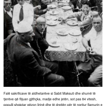
Falë sakrificave të atdhetarëve si Sabit Maksuti dhe shumë të
tjerëve që flijuan gjithçka, madje edhe jetën, sot pas 84 vitesh,
populli shqiptar gëzon lirinë dhe të drejtën për të ngritur flamurin e