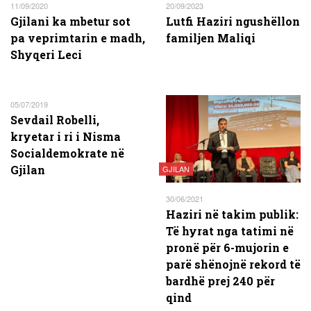
11/09/2020
20/09/2023
Gjilani ka mbetur sot
Lutfi Haziri ngushëllon
pa veprimtarin e madh,
familjen Maliqi
Shyqeri Leci
05/07/2019
Sevdail Robelli,
kryetar i ri i Nisma
Socialdemokrate në
Gjilan
GJILAN
30/06/2021
Haziri në takim publik:
Të hyrat nga tatimi në
pronë për 6-mujorin e
parë shënojnë rekord të
bardhë prej 240 për
qind