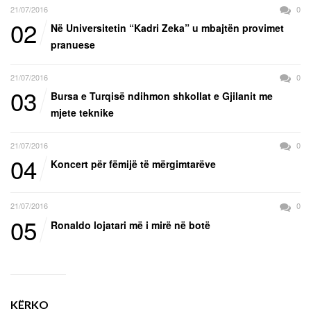
21/07/2016
0
02
Në Universitetin “Kadri Zeka” u mbajtën provimet
pranuese
21/07/2016
0
03
Bursa e Turqisë ndihmon shkollat e Gjilanit me
mjete teknike
21/07/2016
0
04
Koncert për fëmijë të mërgimtarëve
21/07/2016
0
05
Ronaldo lojatari më i mirë në botë
KËRKO