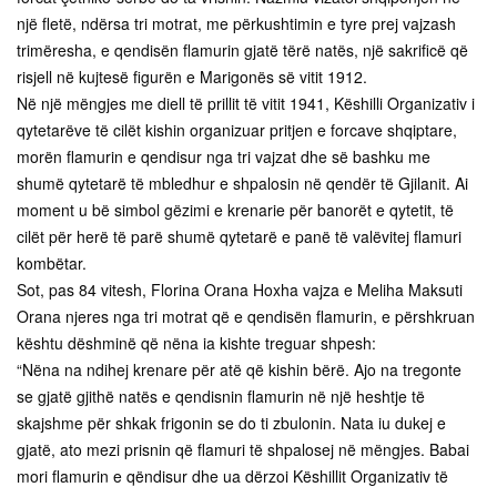
një fletë, ndërsa tri motrat, me përkushtimin e tyre prej vajzash
trimëresha, e qendisën flamurin gjatë tërë natës, një sakrificë që
risjell në kujtesë figurën e Marigonës së vitit 1912.
Në një mëngjes me diell të prillit të vitit 1941, Këshilli Organizativ i
qytetarëve të cilët kishin organizuar pritjen e forcave shqiptare,
morën flamurin e qendisur nga tri vajzat dhe së bashku me
shumë qytetarë të mbledhur e shpalosin në qendër të Gjilanit. Ai
moment u bë simbol gëzimi e krenarie për banorët e qytetit, të
cilët për herë të parë shumë qytetarë e panë të valëvitej flamuri
kombëtar.
Sot, pas 84 vitesh, Florina Orana Hoxha vajza e Meliha Maksuti
Orana njeres nga tri motrat që e qendisën flamurin, e përshkruan
kështu dëshminë që nëna ia kishte treguar shpesh:
“Nëna na ndihej krenare për atë që kishin bërë. Ajo na tregonte
se gjatë gjithë natës e qendisnin flamurin në një heshtje të
skajshme për shkak frigonin se do ti zbulonin. Nata iu dukej e
gjatë, ato mezi prisnin që flamuri të shpalosej në mëngjes. Babai
mori flamurin e qëndisur dhe ua dërzoi Këshillit Organizativ të