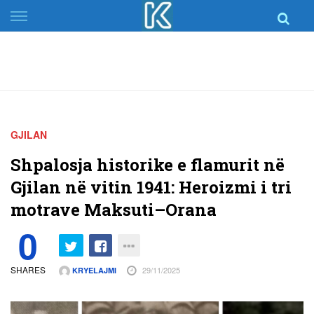
Skip
to
content
GJILAN
Shpalosja historike e flamurit në
Gjilan në vitin 1941: Heroizmi i tri
motrave Maksuti–Orana
0
SHARES
29/11/2025
KRYELAJMI