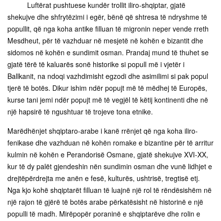
Luftërat pushtuese kundër trollit iliro-shqiptar, gjatë
shekujve dhe shfrytëzimi i egër, bënë që shtresa të ndryshme të
popullit, që nga koha antike filluan të migronin neper vende rreth
Mesdheut, për të vazhduar në mesjetë në kohën e bizantit dhe
sidomos në kohën e sundimit osman. Prandaj mund të thuhet se
gjatë tërë të kaluarës sonë historike si popull më i vjetër i
Ballkanit, na ndoqi vazhdimisht egzodi dhe asimilimi si pak popul
tjerë të botës. Dikur ishim ndër popujt më të mëdhej të Europës,
kurse tani jemi ndër popujt më të vegjël të këtij kontinenti dhe në
një hapsirë të ngushtuar të trojeve tona etnike.
Marëdhënjet shqiptaro-arabe i kanë rrënjet që nga koha iliro-
fenikase dhe vazhduan në kohën romake e bizantine për të arritur
kulmin në kohën e Perandorisë Osmane, gjatë shekujve XVI-XX,
kur të dy palët gjendeshin nën sundimin osman dhe vunë lidhjet e
drejtëpërdrejta me anën e fesë, kulturës, ushtrisë, tregtisë etj.
Nga kjo kohë shqiptarët filluan të luajnë një rol të rëndësishëm në
një rajon të gjërë të botës arabe përkatësisht në historinë e një
populli të madh. Mirëpopër poraninë e shqiptarëve dhe rolin e