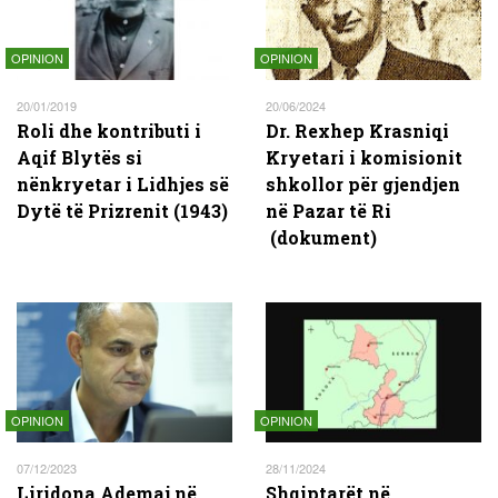
OPINION
OPINION
20/01/2019
20/06/2024
Roli dhe kontributi i
Dr. Rexhep Krasniqi
Aqif Blytës si
Kryetari i komisionit
nënkryetar i Lidhjes së
shkollor për gjendjen
Dytë të Prizrenit (1943)
në Pazar të Ri
(dokument)
OPINION
OPINION
07/12/2023
28/11/2024
Liridona Ademaj në
Shqiptarët në