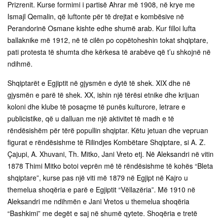
Prizrenit. Kurse formimi i partisë Ahrar më 1908, në krye me
Ismajl Qemalin, që luftonte për të drejtat e kombësive në
Perandorinë Osmane kishte edhe shumë arab. Kur filloi lufta
ballaknike më 1912, në të cilën po copëtoheshin tokat shqiptare,
pati protesta të shumta dhe kërkesa të arabëve që t’u shkojnë në
ndihmë.
Shqiptarët e Egjiptit në gjysmën e dytë të shek. XIX dhe në
gjysmën e parë të shek. XX, ishin një tërësi etnike dhe krijuan
koloni dhe klube të posaçme të punës kulturore, letrare e
publicistike, që u dalluan me një aktivitet të madh e të
rëndësishëm për tërë popullin shqiptar. Këtu jetuan dhe vepruan
figurat e rëndësishme të Rilindjes Kombëtare Shqiptare, si A. Z.
Çajupi, A. Xhuvani, Th. Mitko, Jani Vreto etj. Në Aleksandri në vitin
1878 Thimi Mitko botoi veprën më të rëndësishme të kohës “Bleta
shqiptare”, kurse pas një viti më 1879 në Egjipt në Kajro u
themelua shoqëria e parë e Egjiptit “Vëllazëria”. Më 1910 në
Aleksandri me ndihmën e Jani Vretos u themelua shoqëria
“Bashkimi” me degët e saj në shumë qytete. Shoqëria e tretë