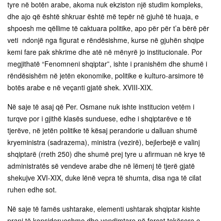
tyre në botën arabe, akoma nuk ekziston një studim kompleks,
dhe ajo që është shkruar është më tepër në gjuhë të huaja, e
shpoesh me qëllime të caktuara politike, apo për për t’a bërë për
veti ndonjë nga figurat e rëndësishme, kurse në gjuhën shqipe
kemi fare pak shkrime dhe atë në mënyrë jo institucionale. Por
megjithatë “Fenomneni shqiptar”, ishte i pranishëm dhe shumë i
rëndësishëm në jetën ekonomike, politike e kulturo-arsimore të
botës arabe e në veçanti gjatë shek. XVIII-XIX.
Në saje të asaj që Per. Osmane nuk ishte institucion vetëm i
turqve por i gjithë klasës sunduese, edhe i shqiptarëve e të
tjerëve, në jetën politike të kësaj perandorie u dalluan shumë
kryeministra (sadrazema), ministra (vezirë), bejlerbejë e valinj
shqiptarë (rreth 250) dhe shumë prej tyre u afirmuan në krye të
administratës së vendeve arabe dhe në lëmenj të tjerë gjatë
shekujve XVI-XIX, duke lënë vepra të shumta, disa nga të cilat
ruhen edhe sot.
Në saje të famës ushtarake, elementi ushtarak shqiptar kishte
prani të konsiderueshme dhe vendimtare në forcat tokësore e