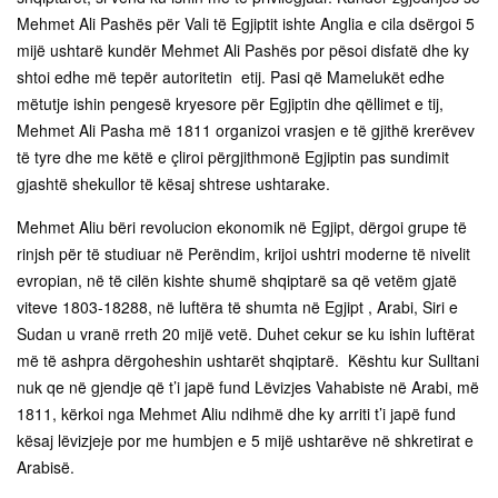
Mehmet Ali Pashës për Vali të Egjiptit ishte Anglia e cila dsërgoi 5
mijë ushtarë kundër Mehmet Ali Pashës por pësoi disfatë dhe ky
shtoi edhe më tepër autoritetin etij. Pasi që Mamelukët edhe
mëtutje ishin pengesë kryesore për Egjiptin dhe qëllimet e tij,
Mehmet Ali Pasha më 1811 organizoi vrasjen e të gjithë krerëvev
të tyre dhe me këtë e çliroi përgjithmonë Egjiptin pas sundimit
gjashtë shekullor të kësaj shtrese ushtarake.
Mehmet Aliu bëri revolucion ekonomik në Egjipt, dërgoi grupe të
rinjsh për të studiuar në Perëndim, krijoi ushtri moderne të nivelit
evropian, në të cilën kishte shumë shqiptarë sa që vetëm gjatë
viteve 1803-18288, në luftëra të shumta në Egjipt , Arabi, Siri e
Sudan u vranë rreth 20 mijë vetë. Duhet cekur se ku ishin luftërat
më të ashpra dërgoheshin ushtarët shqiptarë. Kështu kur Sulltani
nuk qe në gjendje që t’i japë fund Lëvizjes Vahabiste në Arabi, më
1811, kërkoi nga Mehmet Aliu ndihmë dhe ky arriti t’i japë fund
kësaj lëvizjeje por me humbjen e 5 mijë ushtarëve në shkretirat e
Arabisë.