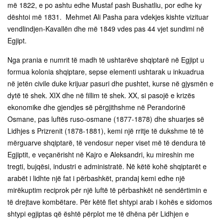
më 1822, e po ashtu edhe Mustaf pash Bushatliu, por edhe ky
dështoi më 1831. Mehmet Ali Pasha para vdekjes kishte vizituar
vendlindjen-Kavallën dhe më 1849 vdes pas 44 vjet sundimi në
Egjipt.
Nga prania e numrit të madh të ushtarëve shqiptarë në Egjipt u
formua kolonia shqiptare, sepse elementi ushtarak u inkuadrua
në jetën civile duke krijuar pasuri dhe pushtet, kurse në gjysmën e
dytë të shek. XIX dhe në fillim të shek. XX, si pasojë e krizës
ekonomike dhe gjendjes së përgjithshme në Perandorinë
Osmane, pas luftës ruso-osmane (1877-1878) dhe shuarjes së
Lidhjes s Prizrenit (1878-1881), kemi një rritje të dukshme të të
mërguarve shqiptarë, të vendosur neper viset më të dendura të
Egjiptit, e veçanërisht në Kajro e Aleksandri, ku mireshin me
tregti, bujqësi, industri e administratë. Në këtë kohë shqiptarët e
arabët i lidhte një fat i përbashkët, prandaj kemi edhe një
mirëkuptim reciprok për një luftë të përbashkët në sendërtimin e
të drejtave kombëtare. Për këtë flet shtypi arab i kohës e sidomos
shtypi egjiptas që është përplot me të dhëna për Lidhjen e