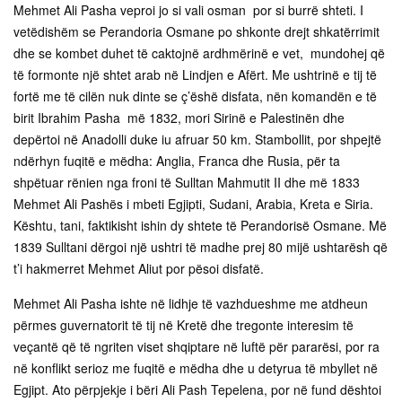
Mehmet Ali Pasha veproi jo si vali osman por si burrë shteti. I
vetëdishëm se Perandoria Osmane po shkonte drejt shkatërrimit
dhe se kombet duhet të caktojnë ardhmërinë e vet, mundohej që
të formonte një shtet arab në Lindjen e Afërt. Me ushtrinë e tij të
fortë me të cilën nuk dinte se ç’ëshë disfata, nën komandën e të
birit Ibrahim Pasha më 1832, mori Sirinë e Palestinën dhe
depërtoi në Anadolli duke iu afruar 50 km. Stambollit, por shpejtë
ndërhyn fuqitë e mëdha: Anglia, Franca dhe Rusia, për ta
shpëtuar rënien nga froni të Sulltan Mahmutit II dhe më 1833
Mehmet Ali Pashës i mbeti Egjipti, Sudani, Arabia, Kreta e Siria.
Kështu, tani, faktikisht ishin dy shtete të Perandorisë Osmane. Më
1839 Sulltani dërgoi një ushtri të madhe prej 80 mijë ushtarësh që
t’i hakmerret Mehmet Aliut por pësoi disfatë.
Mehmet Ali Pasha ishte në lidhje të vazhdueshme me atdheun
përmes guvernatorit të tij në Kretë dhe tregonte interesim të
veçantë që të ngriten viset shqiptare në luftë për pararësi, por ra
në konflikt serioz me fuqitë e mëdha dhe u detyrua të mbyllet në
Egjipt. Ato përpjekje i bëri Ali Pash Tepelena, por në fund dështoi