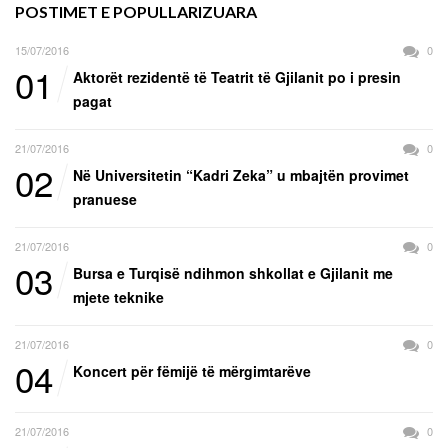
POSTIMET E POPULLARIZUARA
15/07/2016
0
01
Aktorët rezidentë të Teatrit të Gjilanit po i presin
pagat
21/07/2016
0
02
Në Universitetin “Kadri Zeka” u mbajtën provimet
pranuese
21/07/2016
0
03
Bursa e Turqisë ndihmon shkollat e Gjilanit me
mjete teknike
21/07/2016
0
04
Koncert për fëmijë të mërgimtarëve
21/07/2016
0