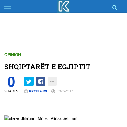
Skip
to
content
OPINION
SHQIPTARËT E EGJIPTIT
0
SHARES
09/02/2017
KRYELAJMI
Shkruan: Mr. sc. Aliriza Selmani