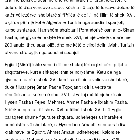
detare të disa vendeve arabe. Kështu në saje të forcave detare të
katër vëllezërve shqiptarë si “Prijës të detit”, në fillim të shek. XVI,
u çlirua për një kohë Algjeria e Tunizia nga sundimi spanjoll,
kurse ushtaraku i famshëm shqiptar i Perandorisë osmane- Sinan
Pasha, në gjysmën e dytë të shek. XVI, në një betejë detare me
200 anuje, theu spanjollët dhe me këtë e çliroi definitivisht Tunizin
si vend strategjik nga sundimi spanjoll.
Egjipti (Misiri) ishte vend i cili me shekuj tërhoqi shpërnguljet e
shqiptarëve, kurse shkaqet ishin të ndryshme. Këtu që nga
gjysma e parë e shek. XVI, kemi sundimin e valinjve shqiptarë,
duke filluar prej Sinan Pashë Topojanit i cili la vepra të
rëndësishme, kurse në she. XVII, si valinj më të njohur ishin:
Hysen Pasha i Pejës, Mehmet, Ahmet Pasha e Ibrahim Pasha.
Ndërkaq nga fundi i shek. XVII e fillimi i shek. XVIII në Egjipt
paraqiten shumë figura të shquara, udhëheqës ushtarakë e
administrativë shqiptarë, si Hysen beu Arnauti- sundues i disa
krahinave të Egjiptit, Ahmet Arnauti-udhëheqës i kalorsisë
ushtarake, Mehmet aga Arnauti etj. Ngfa fundi i shek. XVIII