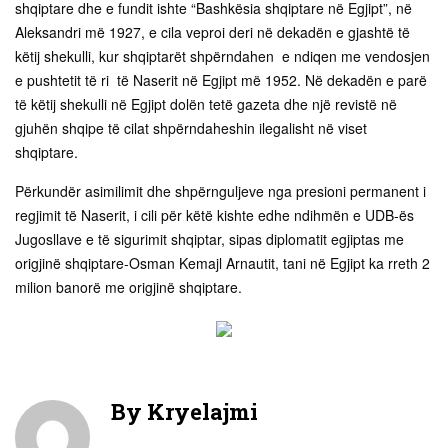
shqiptare dhe e fundit ishte “Bashkësia shqiptare në Egjipt”, në
Aleksandri më 1927, e cila veproi deri në dekadën e gjashtë të
këtij shekulli, kur shqiptarët shpërndahen e ndiqen me vendosjen
e pushtetit të ri të Naserit në Egjipt më 1952. Në dekadën e parë
të këtij shekulli në Egjipt dolën tetë gazeta dhe një revistë në
gjuhën shqipe të cilat shpërndaheshin ilegalisht në viset
shqiptare.
Përkundër asimilimit dhe shpërnguljeve nga presioni permanent i
regjimit të Naserit, i cili për këtë kishte edhe ndihmën e UDB-ës
Jugosllave e të sigurimit shqiptar, sipas diplomatit egjiptas me
origjinë shqiptare-Osman Kemajl Arnautit, tani në Egjipt ka rreth 2
milion banorë me origjinë shqiptare.
By
Kryelajmi