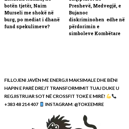
botën tjetër, Naim
Preshevë, Medvegjë, e
Murseli me shokë në
Bujanoc
burg, po mediat i dhanë
diskriminohen edhe në
fund spekulimeve?
përdorimin e
simboleve Kombëtare
FILLOJENI JAVËN ME ENERGJI MAKSIMALE DHE BËNI
HAPIN E PARË DREJT TRANSFORMIMIT TUAJ DUKE U
REGJISTRUAR SOT NË CROSSFIT TOKË E MIRË!
+383 48 214 407
INSTAGRAM: @TOKEEMIRE