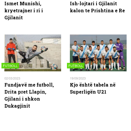
Ismet Munishi,
Ish-lojtari i Gjilanit
kryetrajner i ri i
kalon te Prishtina e Re
Gjilanit
FUTBOLL
FUTBOLL
02/03/2023
19/09/2023
Fundjavë me futboll,
Kjo është tabela në
Drita pret Llapin,
Superligën U21
Gjilani i shkon
Dukagjinit