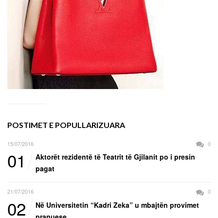
POSTIMET E POPULLARIZUARA
15/07/2016
0
01
Aktorët rezidentë të Teatrit të Gjilanit po i presin
pagat
21/07/2016
0
02
Në Universitetin “Kadri Zeka” u mbajtën provimet
pranuese