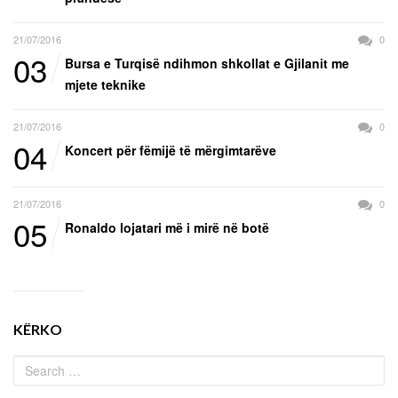
21/07/2016
0
03
Bursa e Turqisë ndihmon shkollat e Gjilanit me
mjete teknike
21/07/2016
0
04
Koncert për fëmijë të mërgimtarëve
21/07/2016
0
05
Ronaldo lojatari më i mirë në botë
KËRKO