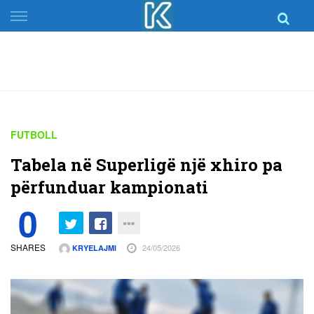
Skip
to
content
FUTBOLL
Tabela në Superligë një xhiro pa
përfunduar kampionati
0
SHARES
24/05/2026
KRYELAJMI