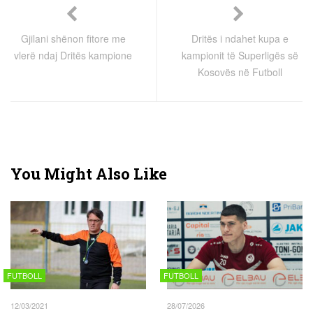
Gjilani shënon fitore me
Dritës i ndahet kupa e
vlerë ndaj Dritës kampione
kampionit të Superligës së
Kosovës në Futboll
You Might Also Like
FUTBOLL
FUTBOLL
12/03/2021
28/07/2026