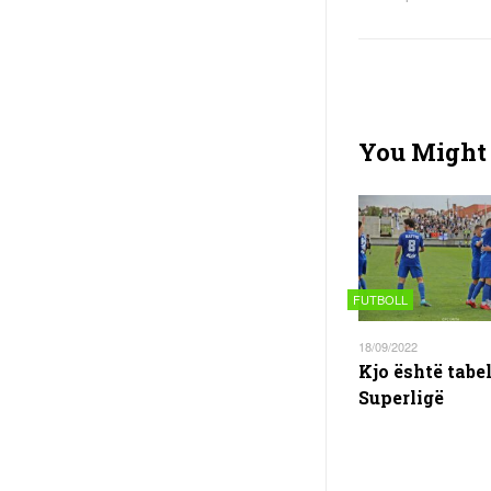
You Might 
FUTBOLL
18/09/2022
Kjo është tabe
Superligë