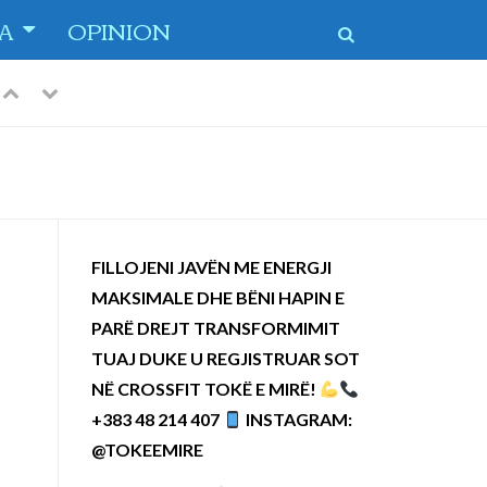
TA
OPINION
 dytë
-
Previous
Next
FILLOJENI JAVËN ME ENERGJI
MAKSIMALE DHE BËNI HAPIN E
PARË DREJT TRANSFORMIMIT
TUAJ DUKE U REGJISTRUAR SOT
NË CROSSFIT TOKË E MIRË!
+383 48 214 407
INSTAGRAM:
@TOKEEMIRE