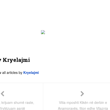
y
Kryelajmi
 all articles by
Kryelajmi
 krijuam shumë raste,
Vitia mposhti Kikën në derbin e
hfrytëzuam asnjë
Anamoravës, fiton edhe Vllaznia