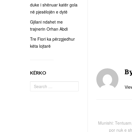
duke i shënuar katër gola
në pjesëlojën e dytë
Gjilani ndahet me
trajnerin Orhan Abdi
Tre Fiori ka përzgjedhur
këta lojtarë
B
KËRKO
View
Munishi: Tentuam,
por nuk e s