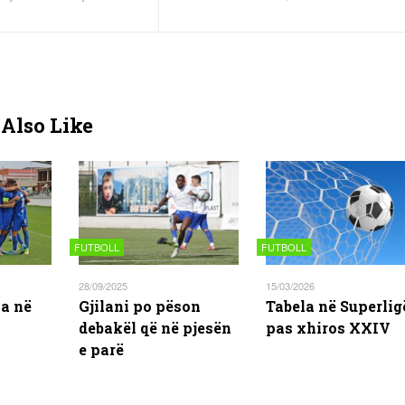
Also Like
FUTBOLL
FUTBOLL
28/09/2025
15/03/2026
la në
Gjilani po pëson
Tabela në Superlig
debakël që në pjesën
pas xhiros XXIV
e parë