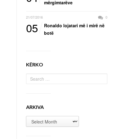
mërgimtarëve
21/07/2016
0
05
Ronaldo lojatari më i mirë në
botë
KËRKO
ARKIVA