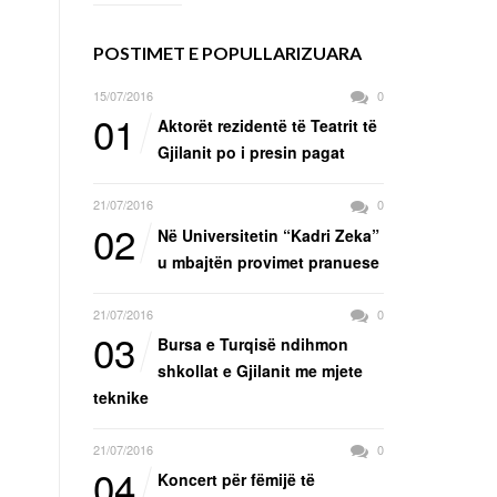
POSTIMET E POPULLARIZUARA
15/07/2016
0
01
Aktorët rezidentë të Teatrit të
Gjilanit po i presin pagat
21/07/2016
0
02
Në Universitetin “Kadri Zeka”
u mbajtën provimet pranuese
21/07/2016
0
03
Bursa e Turqisë ndihmon
shkollat e Gjilanit me mjete
teknike
21/07/2016
0
04
Koncert për fëmijë të