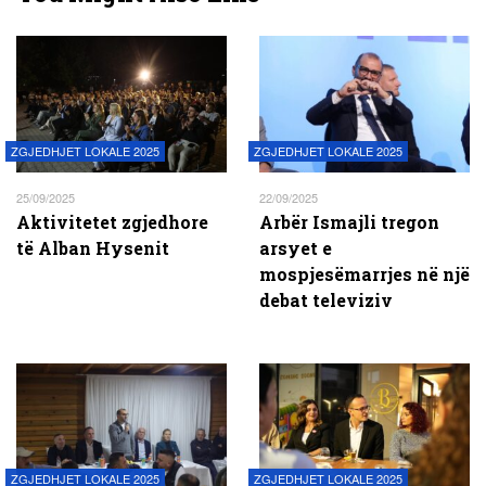
ZGJEDHJET LOKALE 2025
ZGJEDHJET LOKALE 2025
25/09/2025
22/09/2025
Aktivitetet zgjedhore
Arbër Ismajli tregon
të Alban Hysenit
arsyet e
mospjesëmarrjes në një
debat televiziv
ZGJEDHJET LOKALE 2025
ZGJEDHJET LOKALE 2025