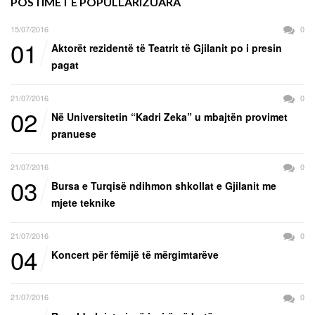
POSTIMET E POPULLARIZUARA
15/07/2016
0
01
Aktorët rezidentë të Teatrit të Gjilanit po i presin
pagat
21/07/2016
0
02
Në Universitetin “Kadri Zeka” u mbajtën provimet
pranuese
21/07/2016
0
03
Bursa e Turqisë ndihmon shkollat e Gjilanit me
mjete teknike
21/07/2016
0
04
Koncert për fëmijë të mërgimtarëve
21/07/2016
0