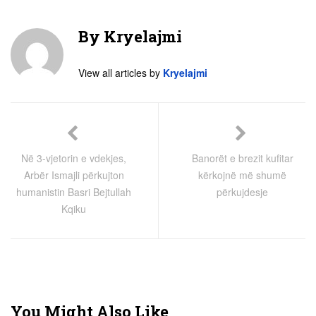
By
Kryelajmi
View all articles by
Kryelajmi
Në 3-vjetorin e vdekjes,
Banorët e brezit kufitar
Arbër Ismajli përkujton
kërkojnë më shumë
humanistin Basri Bejtullah
përkujdesje
Kqiku
You Might Also Like