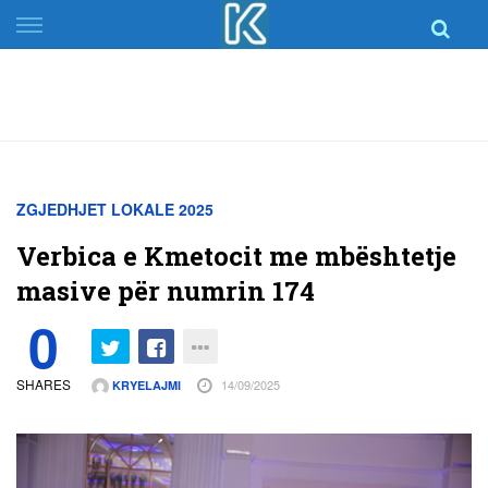
Skip
to
content
ZGJEDHJET LOKALE 2025
Verbica e Kmetocit me mbështetje
masive për numrin 174
0
SHARES
14/09/2025
KRYELAJMI