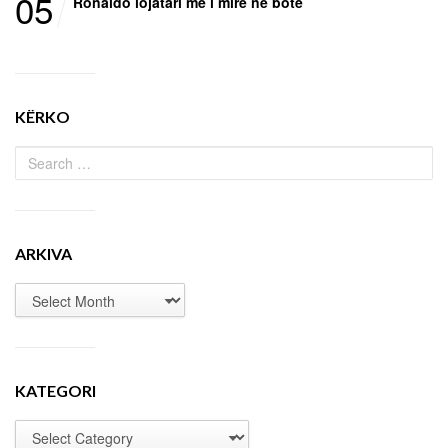
05
Ronaldo lojatari më i mirë në botë
KËRKO
ARKIVA
KATEGORI