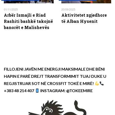
01/11/2025
20/09/2025
Arbër Ismajli e Riad
Aktivitetet zgjedhore
Rashiti bashkë takojnë
të Alban Hysenit
banorët e Malishevës
FILLOJENI JAVËN ME ENERGJI MAKSIMALE DHE BËNI
HAPIN E PARË DREJT TRANSFORMIMIT TUAJ DUKE U
REGJISTRUAR SOT NË CROSSFIT TOKË E MIRË!
+383 48 214 407
INSTAGRAM: @TOKEEMIRE