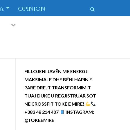
TA
OPINION
Previous
Next
 dytë
-
FILLOJENI JAVËN ME ENERGJI
MAKSIMALE DHE BËNI HAPIN E
PARË DREJT TRANSFORMIMIT
TUAJ DUKE U REGJISTRUAR SOT
NË CROSSFIT TOKË E MIRË!
+383 48 214 407
INSTAGRAM:
@TOKEEMIRE