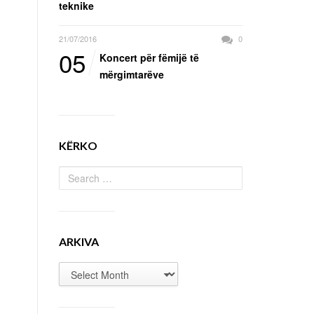
teknike
21/07/2016
0
05
Koncert për fëmijë të
mërgimtarëve
KËRKO
ARKIVA