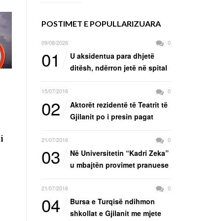
POSTIMET E POPULLARIZUARA
09/08/2026
0
01
U aksidentua para dhjetë
ditësh, ndërron jetë në spital
15/07/2016
0
02
Aktorët rezidentë të Teatrit të
Gjilanit po i presin pagat
i
21/07/2016
0
03
Në Universitetin “Kadri Zeka”
u mbajtën provimet pranuese
21/07/2016
0
04
Bursa e Turqisë ndihmon
shkollat e Gjilanit me mjete