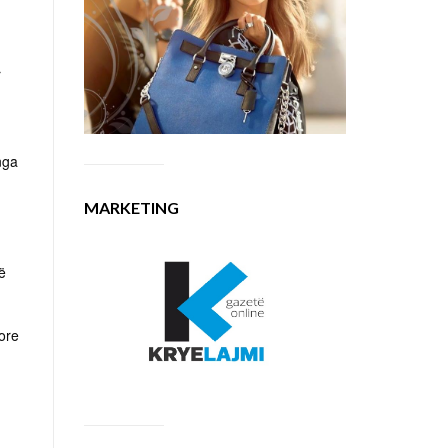
r
nga
MARKETING
ë
ore