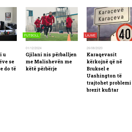
FUTBOLL
LAJME
01/12/2024
26/08/2020
i u
Gjilani nis përballjen
Karaqevasit
ëve se
me Malishevën me
kërkojnë që në
e do të
këtë përbërje
Bruksel e
Uashington të
trajtohet problemi 
brezit kufitar