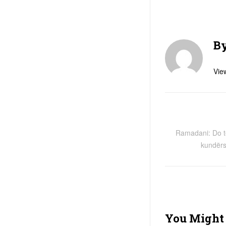
B
View
Ramadani: Do t
kundërsh
You Might 