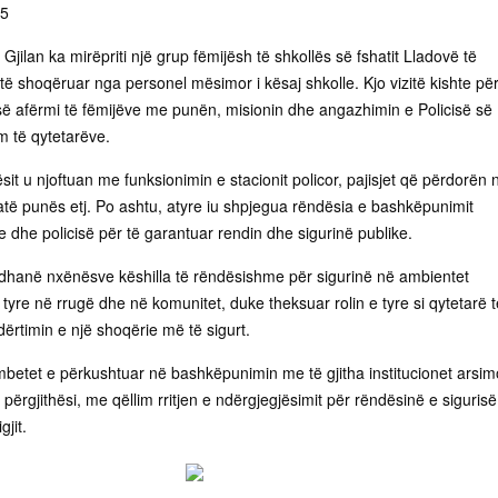
25
 Gjilan ka mirëpriti një grup fëmijësh të shkollës së fshatit Lladovë të
ë shoqëruar nga personel mësimor i kësaj shkolle. Kjo vizitë kishte pë
 së afërmi të fëmijëve me punën, misionin dhe angazhimin e Policisë së
 të qytetarëve.
ësit u njoftuan me funksionimin e stacionit policor, pajisjet që përdorën 
jatë punës etj. Po ashtu, atyre iu shpjegua rëndësia e bashkëpunimit
 dhe policisë për të garantuar rendin dhe sigurinë publike.
u dhanë nxënësve këshilla të rëndësishme për sigurinë në ambientet
 e tyre në rrugë dhe në komunitet, duke theksuar rolin e tyre si qytetarë t
ërtimin e një shoqërie më të sigurt.
mbetet e përkushtuar në bashkëpunimin me të gjitha institucionet arsim
përgjithësi, me qëllim rritjen e ndërgjegjësimit për rëndësinë e sigurisë
gjit.