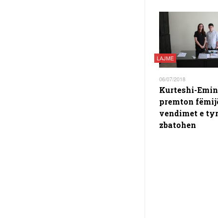
LAJME
06/07/2018
Kurteshi-Emin
premton fëmij
vendimet e tyr
zbatohen