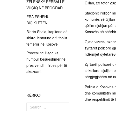
ZELENSKY PËRBALLË
Gjilan, 23 tetor 20
VUÇIQ NË BEOGRAD
Stacionit Policor në
ERA FSHEHU
komunës së Gjilan t
BIÇIKLETËN
qëllim njohjen për
Blerta Shala, kapitene që
Kosovës në shërbim
shkroi historinë e futbollit
Gjatë vizitës, nxën
femëror në Kosovë
zyrtarët policorë g
Procesi në Hagë ka
ndërmjet qytetarëve
humbur besueshmërinë,
Zyrtarët policorë 
pres vendim lirues për të
shkollore, sjelljen
akuzuarit
përgjegjshëm në nd
Policia e Kosovës 
dhe komunitetin në 
KËRKO
dhe respektimit të li