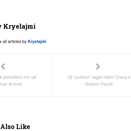
y
Kryelajmi
 all articles by
Kryelajmi
ë përballemi me një
Uji “pushton” lagjet Halim Orana e
tar të fortë
Ibrahim Pacolli
Also Like