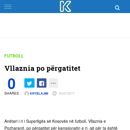
Skip
to
content
FUTBOLL
Vllaznia po përgatitet
0
SHARES
04/07/2017
KRYELAJMI
Anëtari i ri i Superligës së Kosovës në futboll, Vllaznia e
Pozharanit, po përgatitet për kampionatin e ri, që për ta është