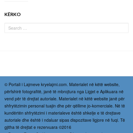
KËRKO
© Portali i Lajmeve kryelajmi.com. Materialet në këtë website,
përfshirë fotografitë, janë të mbrojtura nga Ligjet e Aplikuara në
vend për të drejtat autoriale. Materialet në këtë website janë për
shfrytëzimin personal tuajin dhe për qëllime jo-komerciale. Në të
kundërtën shfrytëzimi i materialeve është shkelje e të drejtave
autoriale dhe është i ndaluar sipas dispozitave ligjore në fuqi. Të
gjitha të drejtat e rezervuara ©2016