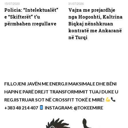
15/07/2020
31/07/2026
Policia: “Intelektualët”
Vajza me prejardhje
e “Skifterët” t’u
nga Hogoshti, Kaltrina
përmbahen rregullave
Biqkaj nënshkruan
kontratë me Ankaranë
në Turqi
FILLOJENI JAVËN ME ENERGJI MAKSIMALE DHE BËNI
HAPIN E PARË DREJT TRANSFORMIMIT TUAJ DUKE U
REGJISTRUAR SOT NË CROSSFIT TOKË E MIRË!
+383 48 214 407
INSTAGRAM: @TOKEEMIRE