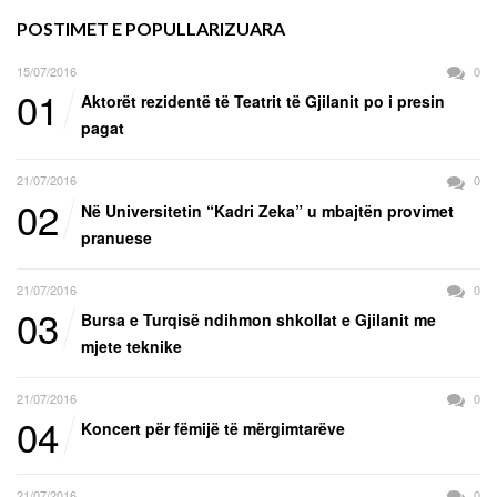
POSTIMET E POPULLARIZUARA
15/07/2016
0
01
Aktorët rezidentë të Teatrit të Gjilanit po i presin
pagat
21/07/2016
0
02
Në Universitetin “Kadri Zeka” u mbajtën provimet
pranuese
21/07/2016
0
03
Bursa e Turqisë ndihmon shkollat e Gjilanit me
mjete teknike
21/07/2016
0
04
Koncert për fëmijë të mërgimtarëve
21/07/2016
0