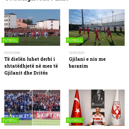
FUTBOLL
FUTBOLL
20/03/2026
12/02/2022
Të dielën luhet derbi i
Gjilani e nis me
shtatëdhjetë në mes të
barazim
Gjilanit dhe Dritës
FUTBOLL
FUTBOLL