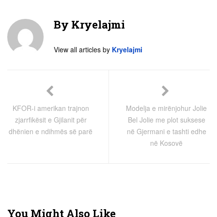
By
Kryelajmi
View all articles by
Kryelajmi
KFOR-i amerikan trajnon
Modelja e mirënjohur Jolie
zjarrfikësit e Gjilanit për
Bel Jolie me plot suksese
dhënien e ndihmës së parë
në Gjermani e tashti edhe
në Kosovë
You Might Also Like