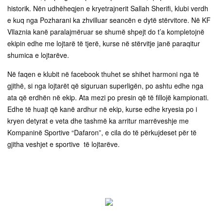
historik. Nën udhëheqjen e kryetrajnerit Sallah Sherifi, klubi verdh
e kuq nga Pozharani ka zhvilluar seancën e dytë stërvitore. Në KF
Vllaznia kanë paralajmëruar se shumë shpejt do t’a kompletojnë
ekipin edhe me lojtarë të tjerë, kurse në stërvitje janë paraqitur
shumica e lojtarëve.
Në faqen e klubit në facebook thuhet se shihet harmoni nga të
gjithë, si nga lojtarët që siguruan superligën, po ashtu edhe nga
ata që erdhën në ekip. Ata mezi po presin që të fillojë kampionati.
Edhe të huajt që kanë ardhur në ekip, kurse edhe kryesia po i
kryen detyrat e veta dhe tashmë ka arritur marrëveshje me
Kompaninë Sportive “Dafaron”, e cila do të përkujdeset për të
gjitha veshjet e sportive të lojtarëve.