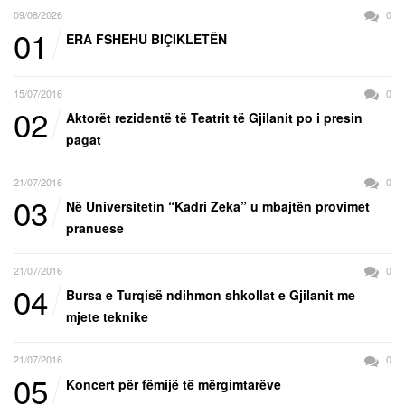
09/08/2026
0
01
ERA FSHEHU BIÇIKLETËN
15/07/2016
0
02
Aktorët rezidentë të Teatrit të Gjilanit po i presin
pagat
21/07/2016
0
03
Në Universitetin “Kadri Zeka” u mbajtën provimet
pranuese
21/07/2016
0
04
Bursa e Turqisë ndihmon shkollat e Gjilanit me
mjete teknike
21/07/2016
0
05
Koncert për fëmijë të mërgimtarëve