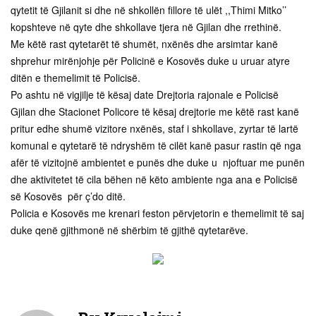
qytetit të Gjilanit si dhe në shkollën fillore të ulët ,,Thimi Mitko’’
kopshteve në qyte dhe shkollave tjera në Gjilan dhe rrethinë.
Me këtë rast qytetarët të shumët, nxënës dhe arsimtar kanë
shprehur mirënjohje për Policinë e Kosovës duke u uruar atyre
ditën e themelimit të Policisë.
Po ashtu në vigjilje të kësaj date Drejtoria rajonale e Policisë
Gjilan dhe Stacionet Policore të kësaj drejtorie me këtë rast kanë
pritur edhe shumë vizitore nxënës, staf i shkollave, zyrtar të lartë
komunal e qytetarë të ndryshëm të cilët kanë pasur rastin që nga
afër të vizitojnë ambientet e punës dhe duke u njoftuar me punën
dhe aktivitetet të cila bëhen në këto ambiente nga ana e Policisë
së Kosovës për ç’do ditë.
Policia e Kosovës me krenari feston përvjetorin e themelimit të saj
duke qenë gjithmonë në shërbim të gjithë qytetarëve.