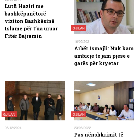
Lutfi Haziri me
bashkëpunëtorë
viziton Bashkësinë
Islame për t’ua uruar
GJILAN
Fitër Bajramin
16/05/2021
Arbër Ismajli: Nuk kam
ambicje të jam pjesë e
garës për kryetar
GJILAN
GJILAN
05/12/2024
23/08/2022
Pas nënshkrimit të