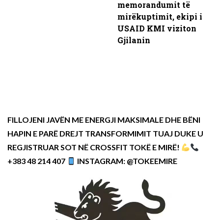
memorandumit të
mirëkuptimit, ekipi i
USAID KMI viziton
Gjilanin
FILLOJENI JAVËN ME ENERGJI MAKSIMALE DHE BËNI
HAPIN E PARË DREJT TRANSFORMIMIT TUAJ DUKE U
REGJISTRUAR SOT NË CROSSFIT TOKË E MIRË!
+383 48 214 407
INSTAGRAM: @TOKEEMIRE