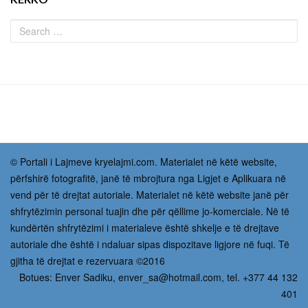
© Portali i Lajmeve kryelajmi.com. Materialet në këtë website,
përfshirë fotografitë, janë të mbrojtura nga Ligjet e Aplikuara në
vend për të drejtat autoriale. Materialet në këtë website janë për
shfrytëzimin personal tuajin dhe për qëllime jo-komerciale. Në të
kundërtën shfrytëzimi i materialeve është shkelje e të drejtave
autoriale dhe është i ndaluar sipas dispozitave ligjore në fuqi. Të
gjitha të drejtat e rezervuara ©2016
Botues: Enver Sadiku,
enver_sa@hotmail.com
, tel. +377 44 132
401