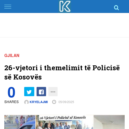
Skip
to
content
GJILAN
26-vjetori i themelimit të Policisë
së Kosovës
0
SHARES
05/09/2025
KRYELAJMI