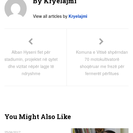
By
Kryelajmi
View all articles by
Kryelajmi
Alban Hyseni flet për
Komuna e Vitisë shpërndan
stadiumin, projektet në qytet
70 motokultivatorë
dhe vizitat nëpër lagje të
shoqëruar me frezë për
ndryshme
fermerët përfitues
You Might Also Like
25/06/2017