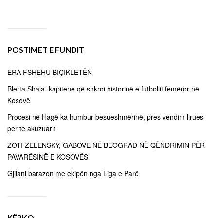
POSTIMET E FUNDIT
ERA FSHEHU BIÇIKLETËN
Blerta Shala, kapitene që shkroi historinë e futbollit femëror në
Kosovë
Procesi në Hagë ka humbur besueshmërinë, pres vendim lirues
për të akuzuarit
ZOTI ZELENSKY, GABOVE NË BEOGRAD NË QËNDRIMIN PËR
PAVARËSINË E KOSOVËS
Gjilani barazon me ekipën nga Liga e Parë
KËRKO