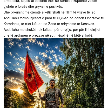
armatosur, sepse ai besonte thell se Serbia e kuptonte vetëm
gjuhën e forcës dhe gryken e pushkës.
Dhe pikerisht me djemtë e këtij fshati në fillim të viteve të ’90,
Abdullahu formoi njësitet e para të UÇK-së në Zonen Operative te
Karadakut, të cilët luftuan në Zona të ndryshme të Kosovës.
Abdullahu me shokët nuk luftuan për urrejtje, por për liri, dinjitet
dhe të ardhmen e brezave që sot mësojnë në këtë shkollë.