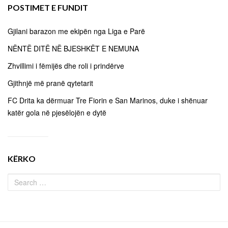
POSTIMET E FUNDIT
Gjilani barazon me ekipën nga Liga e Parë
NËNTË DITË NË BJESHKËT E NEMUNA
Zhvillimi i fëmijës dhe roli i prindërve
Gjithnjë më pranë qytetarit
FC Drita ka dërmuar Tre Fiorin e San Marinos, duke i shënuar
katër gola në pjesëlojën e dytë
KËRKO