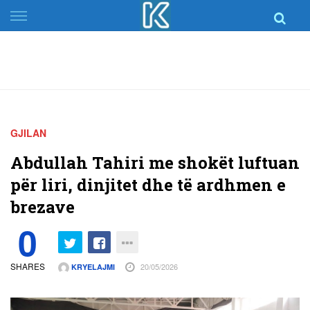
Skip
to
content
GJILAN
Abdullah Tahiri me shokët luftuan
për liri, dinjitet dhe të ardhmen e
brezave
0
SHARES
20/05/2026
KRYELAJMI