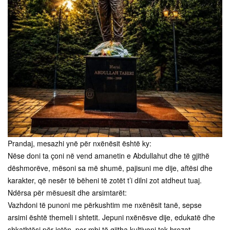
Prandaj, mesazhi ynë për nxënësit është ky:
Nëse doni ta çoni në vend amanetin e Abdullahut dhe të gjithë
dëshmorëve, mësoni sa më shumë, pajisuni me dije, aftësi dhe
karakter, që nesër të bëheni të zotët t’i dilni zot atdheut tuaj.
Ndërsa për mësuesit dhe arsimtarët:
Vazhdoni të punoni me përkushtim me nxënësit tanë, sepse
arsimi është themeli i shtetit. Jepuni nxënësve dije, edukatë dhe
shkathtësi për jetën, por mbi të gjitha kultivoni tek brezat