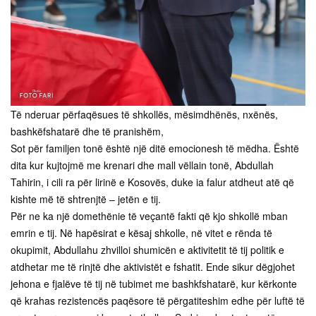
Të nderuar përfaqësues të shkollës, mësimdhënës, nxënës,
bashkëfshatarë dhe të pranishëm,
Sot për familjen tonë është një ditë emocionesh të mëdha. Është
dita kur kujtojmë me krenari dhe mall vëllain tonë, Abdullah
Tahirin, i cili ra për lirinë e Kosovës, duke ia falur atdheut atë që
kishte më të shtrenjtë – jetën e tij.
Për ne ka një domethënie të veçantë fakti që kjo shkollë mban
emrin e tij. Në hapësirat e kësaj shkolle, në vitet e rënda të
okupimit, Abdullahu zhvilloi shumicën e aktivitetit të tij politik e
atdhetar me të rinjtë dhe aktivistët e fshatit. Ende sikur dëgjohet
jehona e fjalëve të tij në tubimet me bashkfshatarë, kur kërkonte
që krahas rezistencës paqësore të përgatiteshim edhe për luftë të