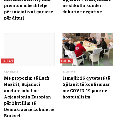
premton mbështetje
në shkolla kundër
për iniciativat garuese
dukurive
negative
për dituri
GJILAN
GJILAN
02/02/2018
24/02/2021
Me propozim të Lutfi
Ismajli: 26 qytetarë të
Hazirit, Bujanoci
Gjilanit të konfirmuar
anëtarësohet në
me COVID-19 janë në
Agjensionin Europian
hospitalizim​
për Zhvillim të
Demokracisë Lokale në
Bruksel