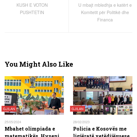
KUSH E VOTON
U mbajt mbledhja e katërt e
PUSHTETIN
Komitetit për Politikë dhe
Financa
You Might Also Like
GJILAN
GJILAN
25/05/2024
28/02/2023
Mbahet olimpiada e
Policia e Kosovës me
matematikës, Hyseni
ligjëratë vetëdijësuese