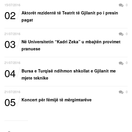
15/07/2016
0
02
Aktorët rezidentë të Teatrit të Gjilanit po i presin
pagat
21/07/2016
0
03
Në Universitetin “Kadri Zeka” u mbajtën provimet
pranuese
21/07/2016
0
04
Bursa e Turqisë ndihmon shkollat e Gjilanit me
mjete teknike
21/07/2016
0
05
Koncert për fëmijë të mërgimtarëve