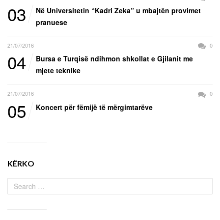
03
Në Universitetin “Kadri Zeka” u mbajtën provimet
pranuese
21/07/2016
0
04
Bursa e Turqisë ndihmon shkollat e Gjilanit me
mjete teknike
21/07/2016
0
05
Koncert për fëmijë të mërgimtarëve
KËRKO