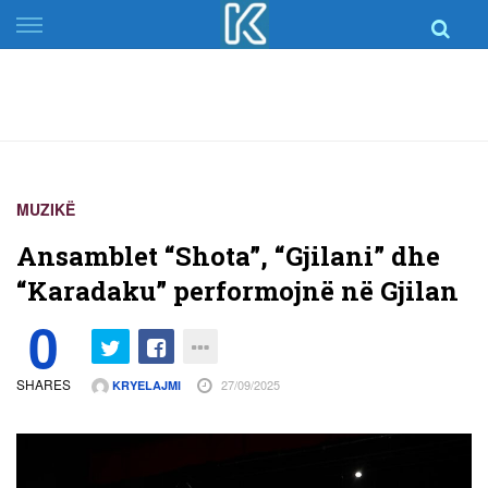
Skip
to
content
MUZIKË
Ansamblet “Shota”, “Gjilani” dhe
“Karadaku” performojnë në Gjilan
0
SHARES
27/09/2025
KRYELAJMI