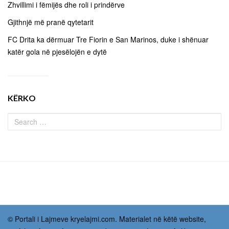
Zhvillimi i fëmijës dhe roli i prindërve
Gjithnjë më pranë qytetarit
FC Drita ka dërmuar Tre Fiorin e San Marinos, duke i shënuar
katër gola në pjesëlojën e dytë
KËRKO
© Portali i Lajmeve kryelajmi.com. Materialet në këtë website,