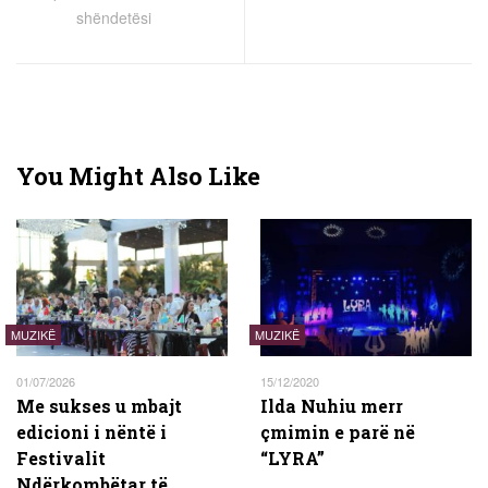
shëndetësi
You Might Also Like
MUZIKË
MUZIKË
01/07/2026
15/12/2020
Me sukses u mbajt
Ilda Nuhiu merr
edicioni i nëntë i
çmimin e parë në
Festivalit
“LYRA”
Ndërkombëtar të