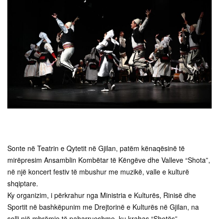
Sonte në Teatrin e Qytetit në Gjilan, patëm kënaqësinë të
mirëpresim Ansamblin Kombëtar të Këngëve dhe Valleve “Shota”,
në një koncert festiv të mbushur me muzikë, valle e kulturë
shqiptare.
Ky organizim, i përkrahur nga Ministria e Kulturës, Rinisë dhe
Sportit në bashkëpunim me Drejtorinë e Kulturës në Gjilan, na
solli një mbrëmje të paharrueshme, ku krahas “Shotës”,