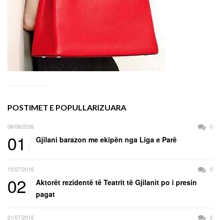
POSTIMET E POPULLARIZUARA
08/08/2026
0
01
Gjilani barazon me ekipën nga Liga e Parë
15/07/2016
0
02
Aktorët rezidentë të Teatrit të Gjilanit po i presin
pagat
21/07/2016
0