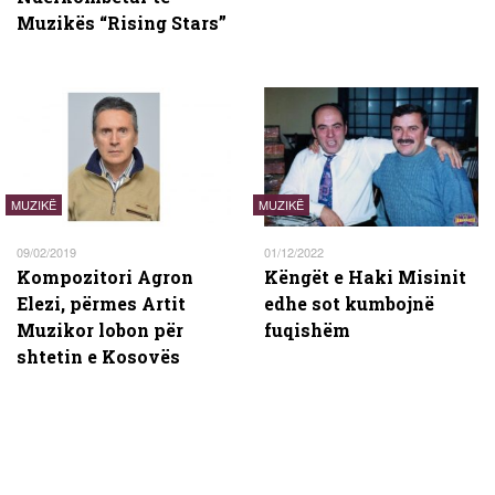
Muzikës “Rising Stars”
MUZIKË
MUZIKË
09/02/2019
01/12/2022
Kompozitori Agron
Këngët e Haki Misinit
Elezi, përmes Artit
edhe sot kumbojnë
Muzikor lobon për
fuqishëm
shtetin e Kosovës