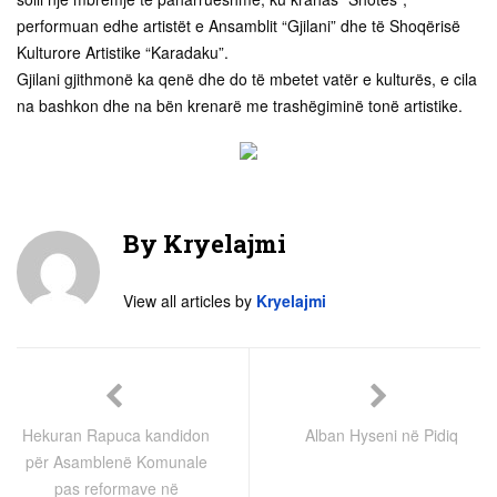
performuan edhe artistët e Ansamblit “Gjilani” dhe të Shoqërisë
Kulturore Artistike “Karadaku”.
Gjilani gjithmonë ka qenë dhe do të mbetet vatër e kulturës, e cila
na bashkon dhe na bën krenarë me trashëgiminë tonë artistike.
By
Kryelajmi
View all articles by
Kryelajmi
Hekuran Rapuca kandidon
Alban Hyseni në Pidiq
për Asamblenë Komunale
pas reformave në