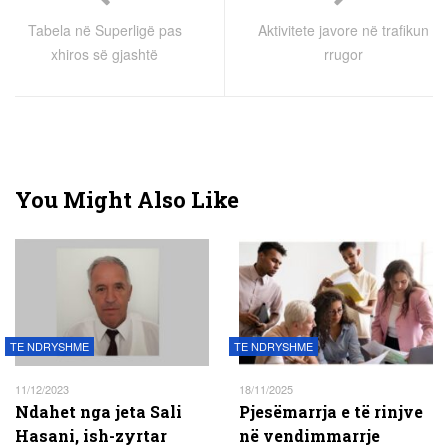
Tabela në Superligë pas
Aktivitete javore në trafikun
xhiros së gjashtë
rrugor
You Might Also Like
TE NDRYSHME
TE NDRYSHME
11/12/2023
18/11/2025
Ndahet nga jeta Sali
Pjesëmarrja e të rinjve
Hasani, ish-zyrtar
në vendimmarrje