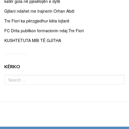
katër gola në pjesëlojën e dytë
Gjilani ndahet me trajnerin Orhan Abdi
Tre Fiori ka përzgjedhur këta lojtarë
FC Drita publikon formacionin ndaj Tre Fiori
KUSHTETUTA MBI TË GJITHA
KËRKO