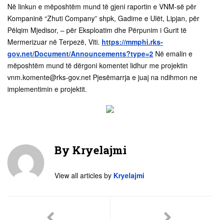
Në linkun e mëposhtëm mund të gjeni raportin e VNM-së për
Kompaninë “Zhuti Company” shpk, Gadime e Ulët, Lipjan, për
Pëlqim Mjedisor, – për Eksploatim dhe Përpunim i Gurit të
Mermerizuar në Terpezë, Viti.
https://mmphi.rks-
gov.net/Document/Announcements?type=2
Në emalin e
mëposhtëm mund të dërgoni komentet lidhur me projektin
vnm.komente@rks-gov.net
Pjesëmarrja e juaj na ndihmon ne
implementimin e projektit.
By
Kryelajmi
View all articles by
Kryelajmi