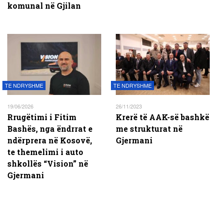
komunal në Gjilan
TE NDRYSHME
TE NDRYSHME
19/06/2026
26/11/2023
Rrugëtimi i Fitim
Krerë të AAK-së bashkë
Bashës, nga ëndrrat e
me strukturat në
ndërprera në Kosovë,
Gjermani
te themelimi i auto
shkollës “Vision” në
Gjermani