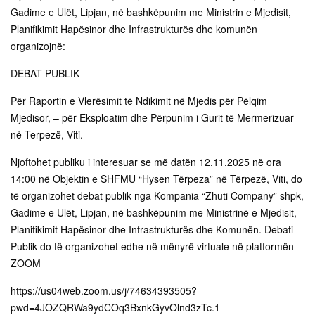
Gadime e Ulët, Lipjan, në bashkëpunim me Ministrin e Mjedisit,
Planifikimit Hapësinor dhe Infrastrukturës dhe komunën
organizojnë:
DEBAT PUBLIK
Për Raportin e Vlerësimit të Ndikimit në Mjedis për Pëlqim
Mjedisor, – për Eksploatim dhe Përpunim i Gurit të Mermerizuar
në Terpezë, Viti.
Njoftohet publiku i interesuar se më datën 12.11.2025 në ora
14:00 në Objektin e SHFMU “Hysen Tërpeza” në Tërpezë, Viti, do
të organizohet debat publik nga Kompania “Zhuti Company” shpk,
Gadime e Ulët, Lipjan, në bashkëpunim me Ministrinë e Mjedisit,
Planifikimit Hapësinor dhe Infrastrukturës dhe Komunën. Debati
Publik do të organizohet edhe në mënyrë virtuale në platformën
ZOOM
https://us04web.zoom.us/j/74634393505?
pwd=4JOZQRWa9ydCOq3BxnkGyvOlnd3zTc.1