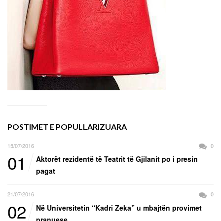
POSTIMET E POPULLARIZUARA
15/07/2016
0
01
Aktorët rezidentë të Teatrit të Gjilanit po i presin
pagat
21/07/2016
0
02
Në Universitetin “Kadri Zeka” u mbajtën provimet
pranuese