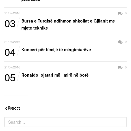
21/07/2016
0
03
Bursa e Turqisë ndihmon shkollat e Gjilanit me
mjete teknike
21/07/2016
0
04
Koncert për fëmijë të mërgimtarëve
21/07/2016
0
05
Ronaldo lojatari më i mirë në botë
KËRKO