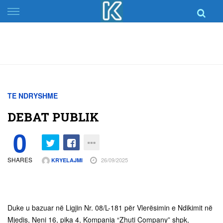
Skip
to
content
TE NDRYSHME
DEBAT PUBLIK
0
SHARES
26/09/2025
KRYELAJMI
Duke u bazuar në Ligjin Nr. 08/L-181 për Vlerësimin e Ndikimit në
Mjedis, Neni 16, pika 4, Kompania “Zhuti Company” shpk,