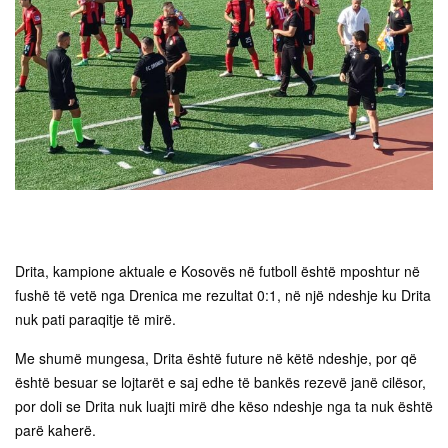
Drita, kampione aktuale e Kosovës në futboll është mposhtur në
fushë të vetë nga Drenica me rezultat 0:1, në një ndeshje ku Drita
nuk pati paraqitje të mirë.
Me shumë mungesa, Drita është future në këtë ndeshje, por që
është besuar se lojtarët e saj edhe të bankës rezevë janë cilësor,
por doli se Drita nuk luajti mirë dhe këso ndeshje nga ta nuk është
parë kaherë.