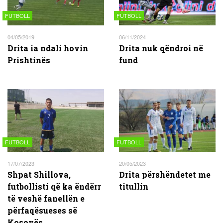
FUTBOLL
FUTBOLL
04/05/2019
06/11/2024
Drita ia ndali hovin
Drita nuk qëndroi në
Prishtinës
fund
FUTBOLL
FUTBOLL
17/07/2023
20/05/2023
Shpat Shillova,
Drita përshëndetet me
futbollisti që ka ëndërr
titullin
të veshë fanellën e
përfaqësueses së
Kosovës