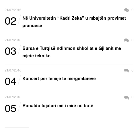
21/07/2016
0
02
Në Universitetin “Kadri Zeka” u mbajtën provimet
pranuese
21/07/2016
0
03
Bursa e Turqisë ndihmon shkollat e Gjilanit me
mjete teknike
21/07/2016
0
04
Koncert për fëmijë të mërgimtarëve
21/07/2016
0
05
Ronaldo lojatari më i mirë në botë