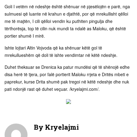
Goli I vetëm në ndeshje është shënuar në pjesëlojën e parë, nga
sulmuesi që luante në krahun e djathtë, por që mrekullisht qëlloi
me të majtën, I cili qëlloi vendin ku puthiten pingulja dhe
tërthorësja, top të cilin nuk mundi ta ndalë as Maloku, që është
portier shumë I mirë.
Ishte lojtari Altin Vojvoda që ka shënuar këtë gol të
mrekullueshëm që doli të ishte vendimtar në këtë ndeshje.
Duhet theksuar se Drenica ka patur mundësi që të shënojë edhe
disa herë të tjera, por falë portierit Maloku rrjeta e Dritës mbeti e
paprekur, kurse Drita shumë pak tregoi në këtë ndeshje dhe nuk
pati ndonjë rast që duhet veçuar. /kryelajmi.com/.
By
Kryelajmi