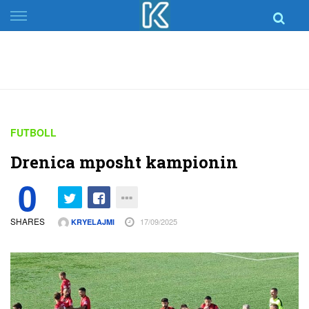
Skip
to
content
FUTBOLL
Drenica mposht kampionin
0
SHARES
17/09/2025
KRYELAJMI