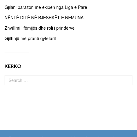
Gjilani barazon me ekipën nga Liga e Parë
NËNTË DITË NË BJESHKËT E NEMUNA
Zhvillimi i fëmijës dhe roli i prindërve
Gjithnjë më pranë qytetarit
KËRKO