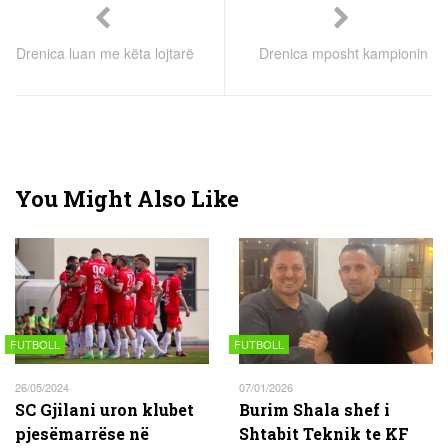
Drenica luan me këta lojtarë
Drenica mposht kampionin
You Might Also Like
FUTBOLL
FUTBOLL
26/05/2024
07/01/2026
SC Gjilani uron klubet
Burim Shala shef i
pjesëmarrëse në
Shtabit Teknik te KF