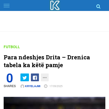
Skip
to
content
FUTBOLL
Para ndeshjes Drita – Drenica
tabela ka këtë pamje
0
SHARES
17/09/2025
KRYELAJMI