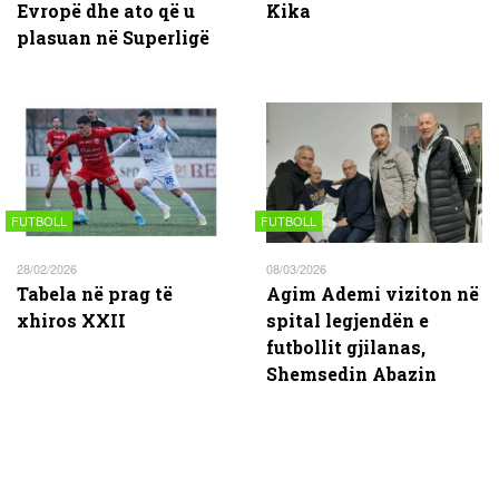
Evropë dhe ato që u
Kika
plasuan në Superligë
FUTBOLL
FUTBOLL
28/02/2026
08/03/2026
Tabela në prag të
Agim Ademi viziton në
xhiros XXII
spital legjendën e
futbollit gjilanas,
Shemsedin Abazin