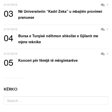
21/07/2016
0
03
Në Universitetin “Kadri Zeka” u mbajtën provimet
pranuese
21/07/2016
0
04
Bursa e Turqisë ndihmon shkollat e Gjilanit me
mjete teknike
21/07/2016
0
05
Koncert për fëmijë të mërgimtarëve
KËRKO