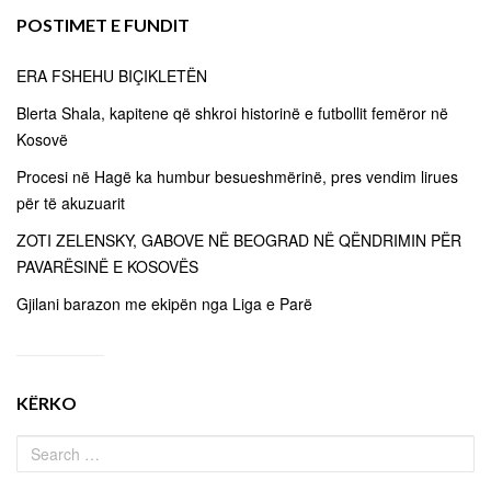
POSTIMET E FUNDIT
ERA FSHEHU BIÇIKLETËN
Blerta Shala, kapitene që shkroi historinë e futbollit femëror në
Kosovë
Procesi në Hagë ka humbur besueshmërinë, pres vendim lirues
për të akuzuarit
ZOTI ZELENSKY, GABOVE NË BEOGRAD NË QËNDRIMIN PËR
PAVARËSINË E KOSOVËS
Gjilani barazon me ekipën nga Liga e Parë
KËRKO