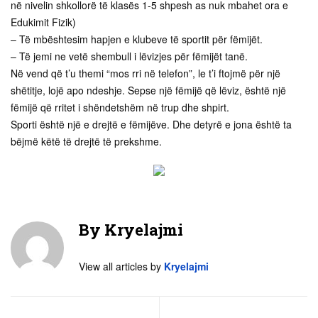
në nivelin shkollorë të klasës 1-5 shpesh as nuk mbahet ora e
Edukimit Fizik)
– Të mbështesim hapjen e klubeve të sportit për fëmijët.
– Të jemi ne vetë shembull i lëvizjes për fëmijët tanë.
Në vend që t’u themi “mos rri në telefon”, le t’i ftojmë për një
shëtitje, lojë apo ndeshje. Sepse një fëmijë që lëviz, është një
fëmijë që rritet i shëndetshëm në trup dhe shpirt.
Sporti është një e drejtë e fëmijëve. Dhe detyrë e jona është ta
bëjmë këtë të drejtë të prekshme.
By
Kryelajmi
View all articles by
Kryelajmi