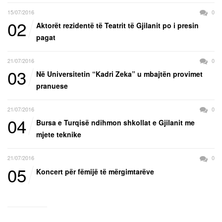
15/07/2016
0
02
Aktorët rezidentë të Teatrit të Gjilanit po i presin
pagat
21/07/2016
0
03
Në Universitetin “Kadri Zeka” u mbajtën provimet
pranuese
21/07/2016
0
04
Bursa e Turqisë ndihmon shkollat e Gjilanit me
mjete teknike
21/07/2016
0
05
Koncert për fëmijë të mërgimtarëve