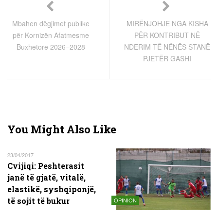
Mbahen dëgjimet publike
MIRËNJOHJE NGA KISHA
për Kornizën Afatmesme
PËR KONTRIBUT NË
Buxhetore 2026–2028
NDERIM TË NËNËS STANË
PJETËR GASHI
You Might Also Like
23/04/2017
Cvijiqi: Peshterasit
janë të gjatë, vitalë,
elastikë, syshqiponjë,
të sojit të bukur
OPINION