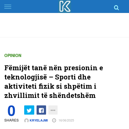
Skip
to
content
OPINION
Fëmijët tanë nën presionin e
teknologjisë – Sporti dhe
aktiviteti fizik si shpëtim i
zhvillimit të shëndetshëm
0
SHARES
16/06/2025
KRYELAJMI