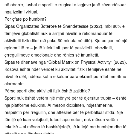
në oborre, fushat e sportit e rrugicat e lagjeve janë zëvendësuar
nga izolimi virtual.
Por çfarë po humbim?
Sipas Organizatës Botërore të Shëndetësisë (2022), mbi 80% e
fëmijëve globalisht nuk e arrijnë nivelin e rekomanduar të
aktivitetit fizik ditor (së paku 60 minuta në ditë). Kjo po çon në një
epidemi të re – jo të infektimit, por të pasivitetit, obezitetit,
çrregullimeve emocionale dhe rënies së imunitetit.
Sipas të dhënave nga “Global Matrix on Physical Activity” (2023),
Kosova është ndër vendet ku aktiviteti fizik i fëmijëve është në
nivel të ulët, ndërsa koha e kaluar para ekranit po rritet me ritme
alarmante.
Përse sporti dhe aktiviteti fizik është zgjidhje?
Sporti nuk është vetëm një mënyrë për të djersitur trupin – është
një platformë edukimi. Ai mëson diciplinën, ndjeshmërinë,
respektin për rregullin, dhe aftësinë për të përballuar sfida. Një
fëmijë që luan volejboll, futboll apo noton, nuk mëson vetëm
teknikë – ai mëson të bashkëjetojë, të luftojë me humbjen dhe të
gëzojë pa e lënduar tjetrin.