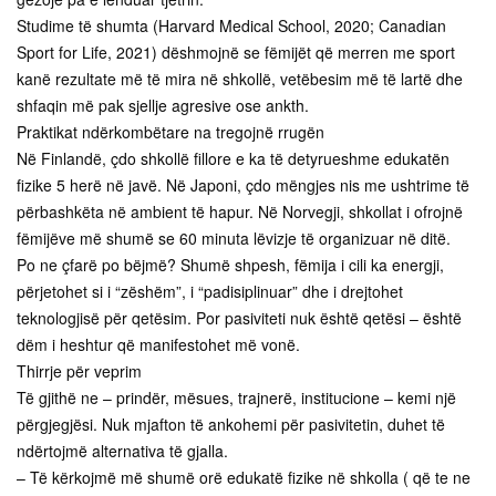
Studime të shumta (Harvard Medical School, 2020; Canadian
Sport for Life, 2021) dëshmojnë se fëmijët që merren me sport
kanë rezultate më të mira në shkollë, vetëbesim më të lartë dhe
shfaqin më pak sjellje agresive ose ankth.
Praktikat ndërkombëtare na tregojnë rrugën
Në Finlandë, çdo shkollë fillore e ka të detyrueshme edukatën
fizike 5 herë në javë. Në Japoni, çdo mëngjes nis me ushtrime të
përbashkëta në ambient të hapur. Në Norvegji, shkollat i ofrojnë
fëmijëve më shumë se 60 minuta lëvizje të organizuar në ditë.
Po ne çfarë po bëjmë? Shumë shpesh, fëmija i cili ka energji,
përjetohet si i “zëshëm”, i “padisiplinuar” dhe i drejtohet
teknologjisë për qetësim. Por pasiviteti nuk është qetësi – është
dëm i heshtur që manifestohet më vonë.
Thirrje për veprim
Të gjithë ne – prindër, mësues, trajnerë, institucione – kemi një
përgjegjësi. Nuk mjafton të ankohemi për pasivitetin, duhet të
ndërtojmë alternativa të gjalla.
– Të kërkojmë më shumë orë edukatë fizike në shkolla ( që te ne