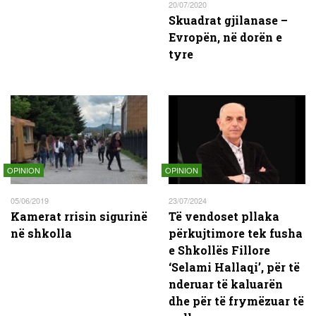
20/07/2020
Skuadrat gjilanase –
Evropën, në dorën e
tyre
OPINION
OPINION
05/06/2019
23/07/2024
Kamerat rrisin sigurinë
Të vendoset pllaka
në shkolla
përkujtimore tek fusha
e Shkollës Fillore
‘Selami Hallaqi’, për të
nderuar të kaluarën
dhe për të frymëzuar të