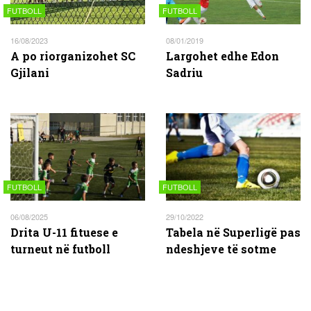
FUTBOLL
FUTBOLL
16/08/2023
08/01/2019
A po riorganizohet SC
Largohet edhe Edon
Gjilani
Sadriu
FUTBOLL
FUTBOLL
06/08/2025
29/10/2022
Drita U-11 fituese e
Tabela në Superligë pas
turneut në futboll
ndeshjeve të sotme