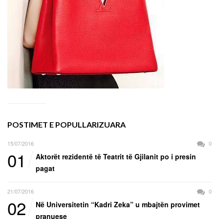
POSTIMET E POPULLARIZUARA
15/07/2016
0
01
Aktorët rezidentë të Teatrit të Gjilanit po i presin
pagat
21/07/2016
0
02
Në Universitetin “Kadri Zeka” u mbajtën provimet
pranuese