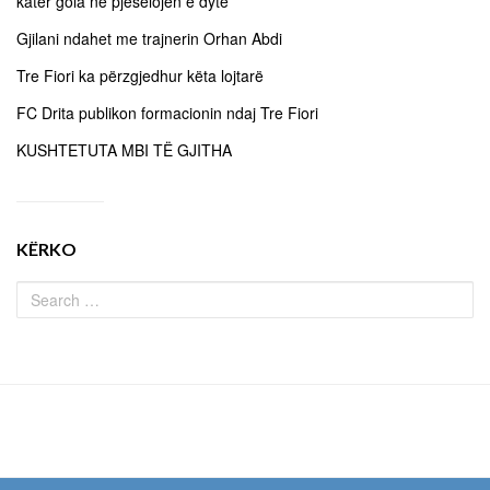
katër gola në pjesëlojën e dytë
Gjilani ndahet me trajnerin Orhan Abdi
Tre Fiori ka përzgjedhur këta lojtarë
FC Drita publikon formacionin ndaj Tre Fiori
KUSHTETUTA MBI TË GJITHA
KËRKO