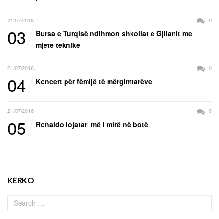
21/07/2016
0
03
Bursa e Turqisë ndihmon shkollat e Gjilanit me
mjete teknike
21/07/2016
0
04
Koncert për fëmijë të mërgimtarëve
21/07/2016
0
05
Ronaldo lojatari më i mirë në botë
KËRKO