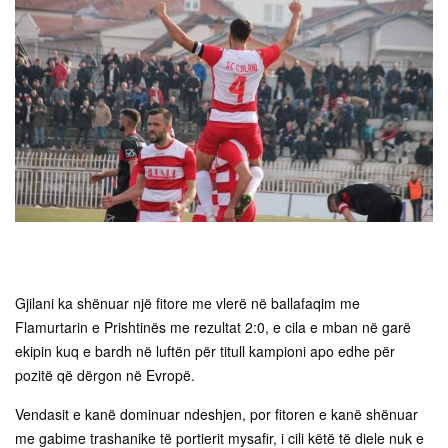
Gjilani ka shënuar një fitore me vlerë në ballafaqim me
Flamurtarin e Prishtinës me rezultat 2:0, e cila e mban në garë
ekipin kuq e bardh në luftën për titull kampioni apo edhe për
pozitë që dërgon në Evropë.
Vendasit e kanë dominuar ndeshjen, por fitoren e kanë shënuar
me gabime trashanike të portierit mysafir, i cili këtë të diele nuk e