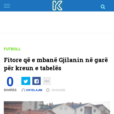
Skip
to
content
FUTBOLL
Fitore që e mbanë Gjilanin në garë
për kreun e tabelës
0
SHARES
23/02/2020
KRYELAJMI