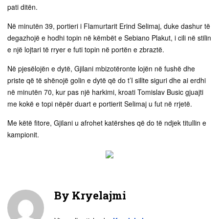
pati ditën.
Në minutën 39, portieri i Flamurtarit Erind Selimaj, duke dashur të
degazhojë e hodhi topin në këmbët e Sebiano Plakut, i cili në stilin
e një lojtari të rryer e futi topin në portën e zbraztë.
Në pjesëlojën e dytë, Gjilani mbizotëronte lojën në fushë dhe
priste që të shënojë golin e dytë që do t’I sillte siguri dhe ai erdhi
në minutën 70, kur pas një harkimi, kroati Tomislav Busic gjuajti
me kokë e topi nëpër duart e portierit Selimaj u fut në rrjetë.
Me këtë fitore, Gjilani u afrohet katërshes që do të ndjek titullin e
kampionit.
By
Kryelajmi