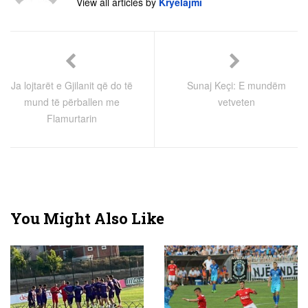
View all articles by
Kryelajmi
Ja lojtarët e Gjilanit që do të
Sunaj Keçi: E mundëm
mund të përballen me
vetveten
Flamurtarin
You Might Also Like