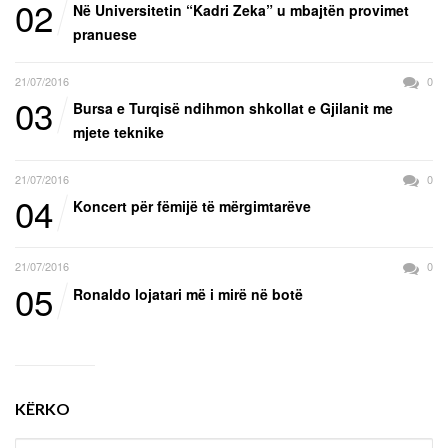
02
Në Universitetin “Kadri Zeka” u mbajtën provimet
pranuese
21/07/2016
0
03
Bursa e Turqisë ndihmon shkollat e Gjilanit me
mjete teknike
21/07/2016
0
04
Koncert për fëmijë të mërgimtarëve
21/07/2016
0
05
Ronaldo lojatari më i mirë në botë
KËRKO