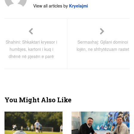
View all articles by
Kryelajmi
Shahini: Shkaktari kryesor i
Sermaxhaj: Gjilani dominoi
humbjes, kartoni i kuq i
lojën, ne shfrytëzuam rastet
dhënë në pjesën e parë
You Might Also Like