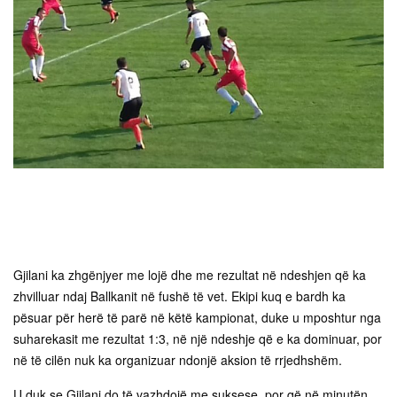
Gjilani ka zhgënjyer me lojë dhe me rezultat në ndeshjen që ka
zhvilluar ndaj Ballkanit në fushë të vet. Ekipi kuq e bardh ka
pësuar për herë të parë në këtë kampionat, duke u mposhtur nga
suharekasit me rezultat 1:3, në një ndeshje që e ka dominuar, por
në të cilën nuk ka organizuar ndonjë aksion të rrjedhshëm.
U duk se Gjilani do të vazhdojë me suksese, por që në minutën