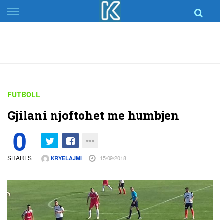
Skip
to
content
FUTBOLL
Gjilani njoftohet me humbjen
0
SHARES
15/09/2018
KRYELAJMI