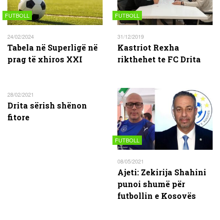
FUTBOLL
FUTBOLL
24/02/2024
31/12/2019
Tabela në Superligë në
Kastriot Rexha
prag të xhiros XXI
rikthehet te FC Drita
28/02/2021
Drita sërish shënon
fitore
FUTBOLL
08/05/2021
Ajeti: Zekirija Shahini
punoi shumë për
futbollin e Kosovës