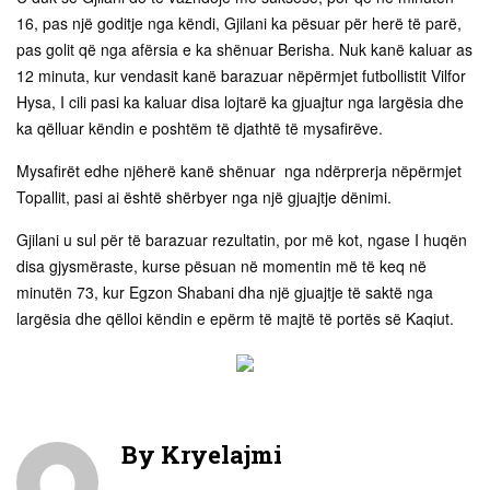
16, pas një goditje nga këndi, Gjilani ka pësuar për herë të parë,
pas golit që nga afërsia e ka shënuar Berisha. Nuk kanë kaluar as
12 minuta, kur vendasit kanë barazuar nëpërmjet futbollistit Vilfor
Hysa, I cili pasi ka kaluar disa lojtarë ka gjuajtur nga largësia dhe
ka qëlluar këndin e poshtëm të djathtë të mysafirëve.
Mysafirët edhe njëherë kanë shënuar nga ndërprerja nëpërmjet
Topallit, pasi ai është shërbyer nga një gjuajtje dënimi.
Gjilani u sul për të barazuar rezultatin, por më kot, ngase I huqën
disa gjysmëraste, kurse pësuan në momentin më të keq në
minutën 73, kur Egzon Shabani dha një gjuajtje të saktë nga
largësia dhe qëlloi këndin e epërm të majtë të portës së Kaqiut.
By
Kryelajmi